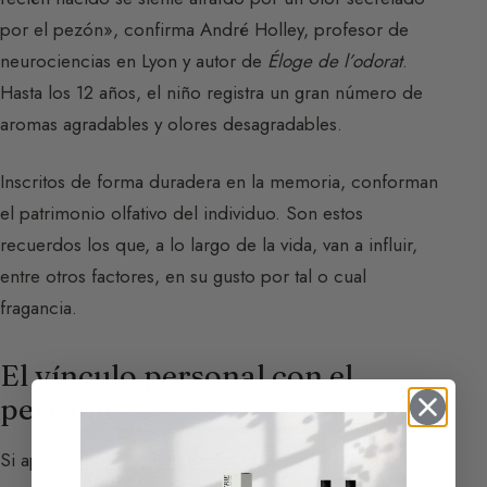
por el pezón», confirma André Holley, profesor de
neurociencias en Lyon y autor de
Éloge de l’odorat
.
Hasta los 12 años, el niño registra un gran número de
aromas agradables y olores desagradables.
Inscritos de forma duradera en la memoria, conforman
el patrimonio olfativo del individuo. Son estos
recuerdos los que, a lo largo de la vida, van a influir,
entre otros factores, en su gusto por tal o cual
fragancia.
El vínculo personal con el
perfume
Si apreciamos una
Eau de Toilette
, a menudo es