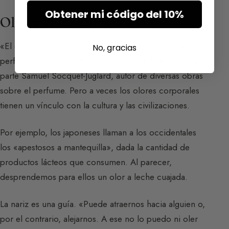
Obtener mi código del 10%
Olor y relaciones sociales
«El olor se sitúa del lado de lo íntimo, mientras que el
No, gracias
perfume se inscribe del lado social», subraya por su
parte Samuel Socquet-Juglard, autor de diversas obras
sobre el perfume. Pero a veces los olores corporales
tienen un vínculo con la cultura y las civilizaciones.
Por ejemplo, los japoneses llaman a los occidentales
los «apestosos a mantequilla», dada la cantidad de
productos lácteos que consumen. Al parecer,
desprendemos para ellos un olor a leche cuajada.
La nariz es una guía. «Puede atraernos hacia alguien o,
por el contrario, alejarnos. A ese no lo puedo ni oler