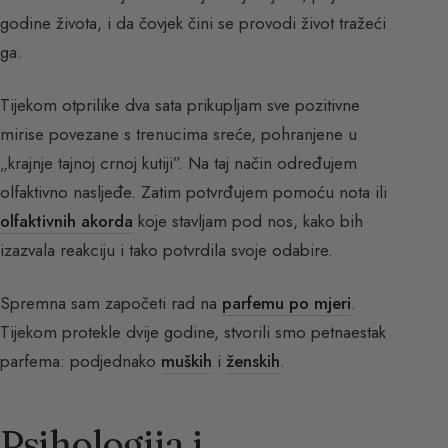
godine života, i da čovjek čini se provodi život tražeći
ga.
Tijekom otprilike dva sata prikupljam sve pozitivne
mirise povezane s trenucima sreće, pohranjene u
„krajnje tajnoj crnoj kutiji”. Na taj način određujem
olfaktivno nasljeđe. Zatim potvrđujem pomoću nota ili
olfaktivnih akorda
koje stavljam pod nos, kako bih
izazvala reakciju i tako potvrdila svoje odabire.
Spremna sam započeti rad na
parfemu po mjeri
.
Tijekom protekle dvije godine, stvorili smo petnaestak
parfema: podjednako
muških
i
ženskih
.
Psihologija i