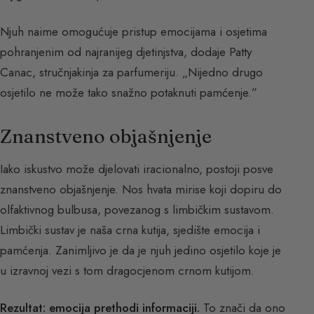
Njuh naime omogućuje pristup emocijama i osjetima
pohranjenim od najranijeg djetinjstva, dodaje Patty
Canac, stručnjakinja za parfumeriju. „Nijedno drugo
osjetilo ne može tako snažno potaknuti pamćenje.”
Znanstveno objašnjenje
Iako iskustvo može djelovati iracionalno, postoji posve
znanstveno objašnjenje. Nos hvata mirise koji dopiru do
olfaktivnog bulbusa, povezanog s limbičkim sustavom.
Limbički sustav je naša crna kutija, sjedište emocija i
pamćenja. Zanimljivo je da je njuh jedino osjetilo koje je
u izravnoj vezi s tom dragocjenom crnom kutijom.
Rezultat: emocija prethodi informaciji.
To znači da ono