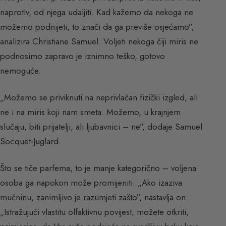
naprotiv, od njega udaljiti. Kad kažemo da nekoga ne
možemo podnijeti, to znači da ga previše osjećamo”,
analizira Christiane Samuel. Voljeti nekoga čiji miris ne
podnosimo zapravo je iznimno teško, gotovo
nemoguće.
„Možemo se priviknuti na neprivlačan fizički izgled, ali
ne i na miris koji nam smeta. Možemo, u krajnjem
slučaju, biti prijatelji, ali ljubavnici – ne”, dodaje Samuel
Socquet-Juglard.
Što se tiče parfema, to je manje kategorično – voljena
osoba ga napokon može promijeniti. „Ako izaziva
mučninu, zanimljivo je razumjeti zašto”, nastavlja on.
„Istražujući vlastitu olfaktivnu povijest, možete otkriti,