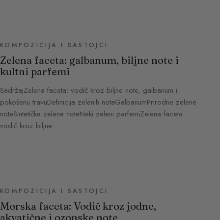
KOMPOZICIJA I SASTOJCI
Zelena faceta: galbanum, biljne note i
kultni parfemi
SadržajZelena faceta: vodič kroz biljne note, galbanum i
pokošenu travuDefinicija zelenih notaGalbanumPrirodne zelene
noteSintetičke zelene noteNeki zeleni parfemiZelena faceta:
vodič kroz biljne…
KOMPOZICIJA I SASTOJCI
Morska faceta: Vodič kroz jodne,
akvatične i ozonske note