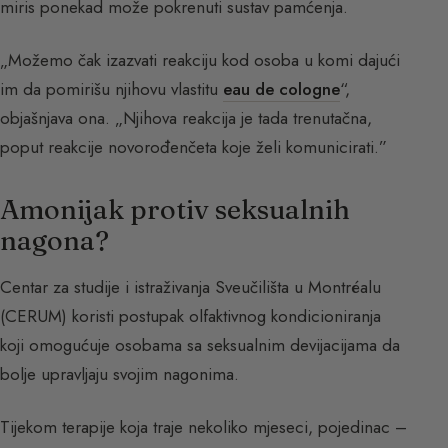
miris ponekad može pokrenuti sustav pamćenja.
„Možemo čak izazvati reakciju kod osoba u komi dajući
im da pomirišu njihovu vlastitu
eau de cologne
“,
objašnjava ona. „Njihova reakcija je tada trenutačna,
poput reakcije novorođenčeta koje želi komunicirati.”
Amonijak protiv seksualnih
nagona?
Centar za studije i istraživanja Sveučilišta u Montréalu
(CERUM) koristi postupak olfaktivnog kondicioniranja
koji omogućuje osobama sa seksualnim devijacijama da
bolje upravljaju svojim nagonima.
Tijekom terapije koja traje nekoliko mjeseci, pojedinac –