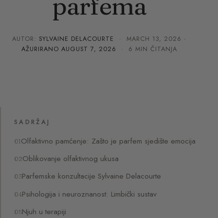
parfema
AUTOR:
SYLVAINE DELACOURTE
·
MARCH 13, 2026
·
AŽURIRANO
AUGUST 7, 2026
· 6 MIN ČITANJA
SADRŽAJ
Olfaktivno pamćenje: Zašto je parfem sjedište emocija
Oblikovanje olfaktivnog ukusa
Parfemske konzultacije Sylvaine Delacourte
Psihologija i neuroznanost: Limbički sustav
Njuh u terapiji