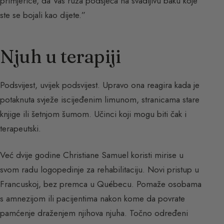
primjerice, da Vas ruža podsjeća na svadljivu baku koje
ste se bojali kao dijete.”
Njuh u terapiji
Podsvijest, uvijek podsvijest. Upravo ona reagira kada je
potaknuta svježe iscijeđenim limunom, stranicama stare
knjige ili šetnjom šumom. Učinci koji mogu biti čak i
terapeutski.
Već dvije godine Christiane Samuel koristi mirise u
svom radu logopedinje za rehabilitaciju. Novi pristup u
Francuskoj, bez premca u Québecu. Pomaže osobama
s amnezijom ili pacijentima nakon kome da povrate
pamćenje draženjem njihova njuha. Točno određeni