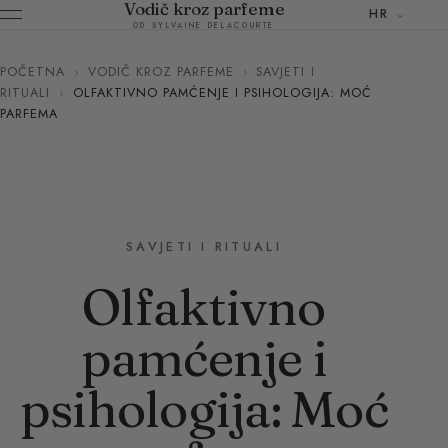
Vodič kroz parfeme
HR
OD SYLVAINE DELACOURTE
POČETNA
›
VODIČ KROZ PARFEME
›
SAVJETI I
RITUALI
›
OLFAKTIVNO PAMĆENJE I PSIHOLOGIJA: MOĆ
PARFEMA
SAVJETI I RITUALI
Olfaktivno
pamćenje i
psihologija: Moć