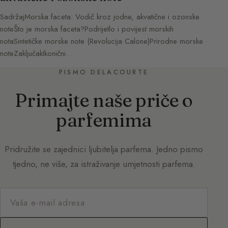
SadržajMorska faceta: Vodič kroz jodne, akvatične i ozonske
noteŠto je morska faceta?Podrijetlo i povijest morskih
notaSintetičke morske note (Revolucija Calone)Prirodne morske
noteZaključakIkonični…
PISMO DELACOURTE
Primajte naše priče o
parfemima
Pridružite se zajednici ljubitelja parfema. Jedno pismo
tjedno, ne više, za istraživanje umjetnosti parfema.