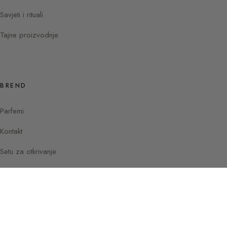
Savjeti i rituali
Tajne proizvodnje
BREND
Parfemi
Kontakt
Setu za otkrivanje
Instagram
Facebook