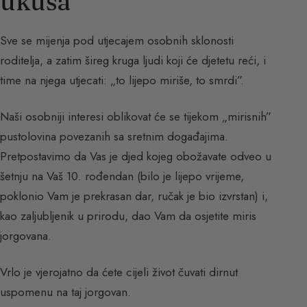
ukusa
Sve se mijenja pod utjecajem osobnih sklonosti
roditelja, a zatim šireg kruga ljudi koji će djetetu reći, i
time na njega utjecati: „to lijepo miriše, to smrdi”.
Naši osobniji interesi oblikovat će se tijekom „mirisnih”
pustolovina povezanih sa sretnim događajima.
Pretpostavimo da Vas je djed kojeg obožavate odveo u
šetnju na Vaš 10. rođendan (bilo je lijepo vrijeme,
poklonio Vam je prekrasan dar, ručak je bio izvrstan) i,
kao zaljubljenik u prirodu, dao Vam da osjetite miris
jorgovana.
Vrlo je vjerojatno da ćete cijeli život čuvati dirnut
uspomenu na taj jorgovan.