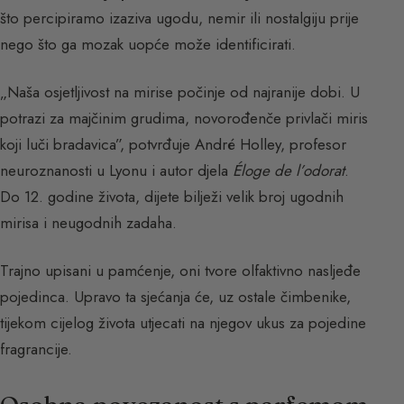
što percipiramo izaziva ugodu, nemir ili nostalgiju prije
nego što ga mozak uopće može identificirati.
„Naša osjetljivost na mirise počinje od najranije dobi. U
potrazi za majčinim grudima, novorođenče privlači miris
koji luči bradavica”, potvrđuje André Holley, profesor
neuroznanosti u Lyonu i autor djela
Éloge de l’odorat
.
Do 12. godine života, dijete bilježi velik broj ugodnih
mirisa i neugodnih zadaha.
Trajno upisani u pamćenje, oni tvore olfaktivno nasljeđe
pojedinca. Upravo ta sjećanja će, uz ostale čimbenike,
tijekom cijelog života utjecati na njegov ukus za pojedine
fragrancije.