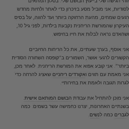
זוהי הגישה שלי בייעוץ הבושם שלי. בסלון המתאים
לסודיות, אני מוביל מסע בזיכרון כדי לאתר ולחיות מחדש
רגעים שמחים, מהעת הרחוקה ביותר ועד להווה, על בסיס
העיקרון שהמורשת הריחנית נקבעת בילדות, לפני גיל 10,
ושהאדם נראה לבלות את חייו בחיפוש.
אני אוסף, בערך שעתיים, את כל הריחות החיוביים
הקשורים לרגעי אושר, השמורים ב”קופסה השחורה הסודית
ביותר”. אני קובע אפוא את המורשת הריחנית. לאחר מכן,
אני מאמת עם תווים ו
אקורדים ריחניים
שאציג להרחה כדי
לגרות תגובה ולאמת את בחירותיי.
אני מוכן להתחיל את עבודת
הבושם המותאם אישית
.
בשנתיים האחרונות, יצרנו כחמישה עשר בשמים: כמה
ל
גברים
כמה ל
נשים
.