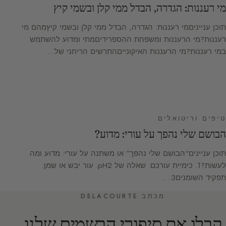
מי רעננות: הגדרה, הבדל ממי קלן ובשמי קיץ
תוכן ענייניםמי רעננות: הגדרה, הבדל ממי קלן ובשמי קיץמהם מי
רעננות?מי הרעננות ומשפחת ההספרידיםמתי ומדוע להשתמש
במי רעננות?מי הרעננות האיקונייםהתרשים הריחני של…
טיפים וריטואלים
הבושם שלי נהפך על עורי: מדוע?
תוכן עניינים“הבושם שלי נהפך” או משתנה על עורי: מדוע ומה
לעשות?1. כימיית עורכם: שאלה של pH2. עור יבש או שמן:
תפקיד השומנים3.…
מכתב DELACOURTE
קבלו את סיפורי הבשמים שלנו