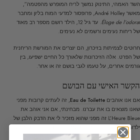
השד האמהי, התינוק נמשך לריח המופרש מהפטמה”,
מאשר André Holley, פרופסור למדעי המוח בליון ומחבר
Éloge de l’odorat
. עד גיל 12, הילד רושם מספר רב מאוד
של ריחות נעימים ורשמים לא נעימים.
חרוטים לצמיתות בזיכרון, הם יוצרים את המורשת הריחנית
של הפרט. אלה הזיכרונות שלאורך כל החיים ישפיעו, בין
גורמים אחרים, על טעמו לגבי בושם זה או אחר.
הקשר האישי עם הבושם
אם אנו אוהבים
Eau de Toilette
, זה לעתים קרובות מפני
שאנו מוצאים בו את עברנו. מבחינתי, אם אני אוהב את
L’Heure Bleue זה מפני שהוא מזכיר לי את הדבק הלבן של
ילדותי, הוופלים עם וניל ואת שפתוני האדום שגנבתי מאמי.