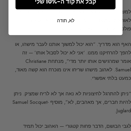
קבל את קוד ה-10% שלי
למשל, היפנים קוראים לאנשים מערביים “מסריחי חמאה”,
לאור כמות מוצרי החלב שהם צורכים. נראה שאנחנו
לא, תודה
פולטים עבורם ריח של חלב מקומח.
האף הוא מדריך. “הוא יכול למשוך אותנו לעבר מישהו, או
להפך להרחיקנו ממנו. ‘אני לא יכול לסבול אותו’ — זה
אומר שמרגישים אותו יותר מדי”, מנתחת Christiane
Samuel. לאהוב מישהו שריחו אינו מוכרח הוא קשה מאוד,
כמעט בלתי אפשרי.
“ניתן להתרגל לחיצוניות לא נאה אך לא לריח שמציק. ניתן
להיות חברים, אך מאהבים, לא”, מוסיף Samuel Socquet-
Juglard.
לגבי הבושם, הדבר פחות קטגורי — האהוב יכול תמיד