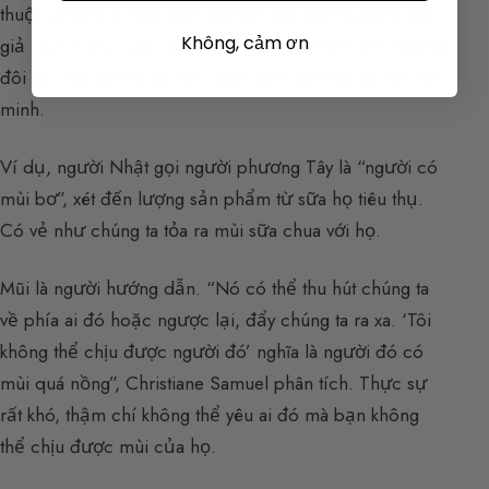
thuộc về phạm vi xã hội”, Samuel Socquet-Juglard, tác
Không, cảm ơn
giả của nhiều cuốn sách về nước hoa nhận xét. Nhưng
đôi khi mùi cơ thể có liên quan đến văn hóa và nền văn
minh.
Ví dụ, người Nhật gọi người phương Tây là “người có
mùi bơ”, xét đến lượng sản phẩm từ sữa họ tiêu thụ.
Có vẻ như chúng ta tỏa ra mùi sữa chua với họ.
Mũi là người hướng dẫn. “Nó có thể thu hút chúng ta
về phía ai đó hoặc ngược lại, đẩy chúng ta ra xa. ‘Tôi
không thể chịu được người đó’ nghĩa là người đó có
mùi quá nồng”, Christiane Samuel phân tích. Thực sự
rất khó, thậm chí không thể yêu ai đó mà bạn không
thể chịu được mùi của họ.