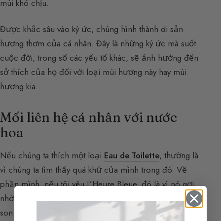
mùi khó chịu.
Được khắc sâu vào ký ức, chúng hình thành di sản
hương thơm của cá nhân. Đây là những ký ức mà suốt
cuộc đời, trong số các yếu tố khác, sẽ ảnh hưởng đến
sở thích của họ đối với loại mùi hương này hay mùi
hương kia.
Mối liên hệ cá nhân với nước
hoa
Nếu chúng ta thích một loại
Eau de Toilette
, thường là
vì chúng ta tìm thấy quá khứ của mình trong đó. Về
phần mình, nếu tôi yêu L’Heure Bleue, đó là vì nó gợi
nhớ đến keo dán trắng thời thơ ấu, bánh quế vani và
son môi mà tôi lấy trộm của mẹ.