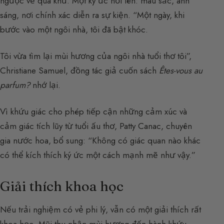
ngược về quá khứ. Một ký ức nổi lên: màu sắc, ánh
sáng, nơi chính xác diễn ra sự kiện. “Một ngày, khi
bước vào một ngôi nhà, tôi đã bật khóc.
Tôi vừa tìm lại mùi hương của ngôi nhà tuổi thơ tôi”,
Christiane Samuel, đồng tác giả cuốn sách
Êtes-vous au
parfum?
nhớ lại.
Vì khứu giác cho phép tiếp cận những cảm xúc và
cảm giác tích lũy từ tuổi ấu thơ, Patty Canac, chuyên
gia nước hoa, bổ sung: “Không có giác quan nào khác
có thể kích thích ký ức một cách mạnh mẽ như vậy.”
Giải thích khoa học
Nếu trải nghiệm có vẻ phi lý, vẫn có một giải thích rất
khoa học. Mũi thu nhận mùi hương đến hành khứu