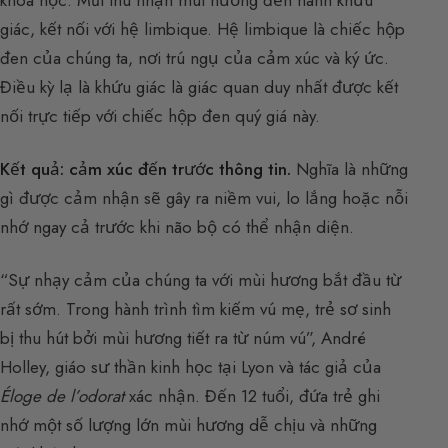
giác, kết nối với hệ limbique. Hệ limbique là chiếc hộp
đen của chúng ta, nơi trú ngụ của cảm xúc và ký ức.
Điều kỳ lạ là khứu giác là giác quan duy nhất được kết
nối trực tiếp với chiếc hộp đen quý giá này.
Kết quả: cảm xúc đến trước thông tin.
Nghĩa là những
gì được cảm nhận sẽ gây ra niềm vui, lo lắng hoặc nỗi
nhớ ngay cả trước khi não bộ có thể nhận diện.
“Sự nhạy cảm của chúng ta với mùi hương bắt đầu từ
rất sớm. Trong hành trình tìm kiếm vú mẹ, trẻ sơ sinh
bị thu hút bởi mùi hương tiết ra từ núm vú”, André
Holley, giáo sư thần kinh học tại Lyon và tác giả của
Éloge de l’odorat
xác nhận. Đến 12 tuổi, đứa trẻ ghi
nhớ một số lượng lớn mùi hương dễ chịu và những