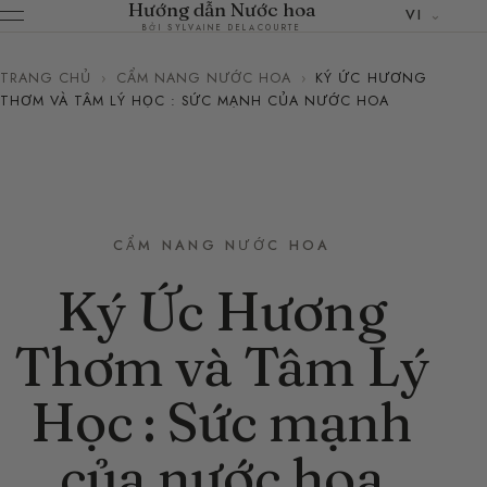
Hướng dẫn Nước hoa
VI
BỞI SYLVAINE DELACOURTE
TRANG CHỦ
›
CẨM NANG NƯỚC HOA
›
KÝ ỨC HƯƠNG
THƠM VÀ TÂM LÝ HỌC : SỨC MẠNH CỦA NƯỚC HOA
CẨM NANG NƯỚC HOA
Ký Ức Hương
Thơm và Tâm Lý
Học : Sức mạnh
của nước hoa