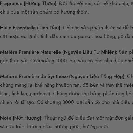
Fragrance (Hương Thơm):
Đối lập với mùi có thể khó chịu, 
chịu của một sản phẩm có hương thơm.
Huile Essentielle (Tinh Dầu):
Chỉ các sản phẩm thơm và dễ ba
cất hoặc ép lạnh: tinh dầu cam bergamot, hoa hồng, gỗ đàn
Matière Première Naturelle (Nguyên Liệu Tự Nhiên):
Sản ph
gốc thực vật. Có khoảng 1000 loại sẵn có cho nhà điều chế
Matière Première de Synthèse (Nguyên Liệu Tổng Hợp):
Chú
chúng mang lại khả năng khuếch tán, độ bền và thay thế thiên
lilac, linh lan, gardenia). Chúng được thu bằng phản ứng 
nhiên rồi tái tạo. Có khoảng 3000 loại sẵn có cho nhà điều 
Note (Nốt Hương):
Thuật ngữ để biểu đạt một mặt đơn giản (
và cấu trúc: hương đầu, hương giữa, hương cuối.