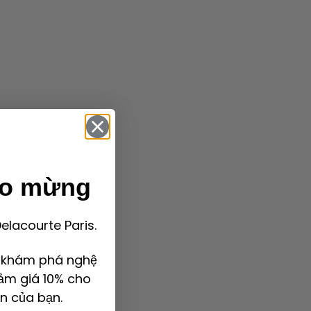
ào mừng
lacourte Paris.
ể khám phá nghệ
ảm giá 10% cho
n của bạn.