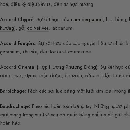
hoa, điều kỳ diệu xảy ra, đến từ hợp hương.
Accord Chypré:
Sự kết hợp của
cam bergamot
, hoa hồng,
hương
), gỗ,
cỏ vetiver
, labdanum.
Accord Fougère:
Sự kết hợp của các nguyên liệu tự nhiên 
geranium, rêu sồi, đậu tonka và coumarine.
Accord Oriental (Hợp Hương Phương Đông):
Sự kết hợp củ
opoponax, styrax, mộc dược, benzoin, với vani, đậu tonka v
Barbichage:
Tách các sợi lụa bằng một lưỡi kim loại mỏng (
Baudruchage:
Thao tác hoàn toàn bằng tay. Những người ph
một màng trong suốt và sau đó quấn bằng chỉ lụa để giữ ch
hoàn hảo.