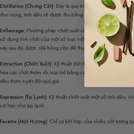
Distillation (Chưng Cất):
Đây là quy trình chiết xuất dựa trê
đun nóng, tinh dầu sẽ được thu bằng cách ngưng tụ hơi.
Enfleurage:
Phương pháp chiết xuất cổ đại ở nhiệt độ lạnh 
sử dụng tính chất của một số loại mỡ hấp thụ và giữ lại c
này sau đó được rửa bằng cồn để thu dầu thơm tuyệt đối t
Extraction (Chiết Xuất):
Kỹ thuật đặt thực vật trong môi trư
hòa các chất thơm rồi loại bỏ bằng cách bay hơi. Concrète
dầu thơm tuyệt đối quý giá.
Expression (Ép Lạnh):
Kỹ thuật chiết xuất một số tinh dầu, 
cơ học như ép lạnh.
Facette (Mặt Hương):
Chỉ sự kết hợp của nhiều nốt tương t