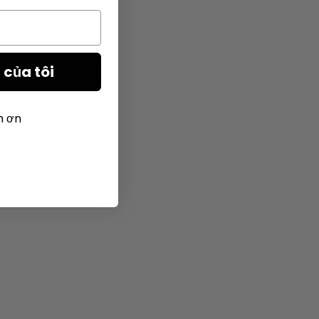
của tôi
m ơn