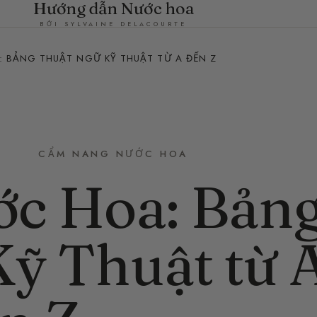
Hướng dẫn Nước hoa
BỞI SYLVAINE DELACOURTE
: BẢNG THUẬT NGỮ KỸ THUẬT TỪ A ĐẾN Z
CẨM NANG NƯỚC HOA
ớc Hoa: Bản
ỹ Thuật từ 