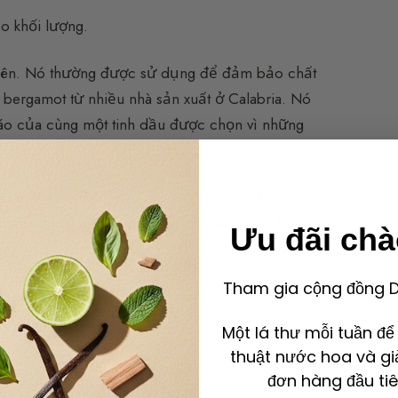
ạo khối lượng.
nhiên. Nó thường được sử dụng để đảm bảo chất
ergamot từ nhiều nhà sản xuất ở Calabria. Nó
áo của cùng một tinh dầu được chọn vì những
 giác.
á trình chuẩn bị (cân các sản phẩm khác nhau
iết lập). Các chất cô đặc, tùy theo đích đến,
Ưu đãi ch
.v.
Tham gia cộng đồng De
iết xuất bằng dung môi các nguyên lý thơm của
Một lá thư mỗi tuần đ
thuật nước hoa và gi
lại phía sau.
đơn hàng đầu tiê