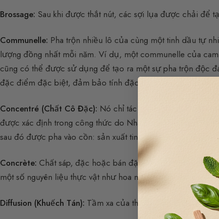
Brossage:
Sau khi được thắt nút, các sợi lụa được chải để t
Communelle:
Pha trộn nhiều lô của cùng một tinh dầu tự 
lượng đồng nhất mỗi năm. Ví dụ, một communelle của cam b
cũng có thể được sử dụng để tạo ra một sự pha trộn độc đ
đặc điểm đặc biệt, đảm bảo tính đặc thù của con dấu khứu
Concentré (Chất Cô Đặc):
Nó chỉ tác phẩm thu được sau qu
được xác định trong công thức do Nhà Điều Chế Sáng Tạo th
sau đó được pha vào cồn: sản xuất tinh dầu, eau de toilette, v
Concrète:
Chất sáp, đặc hoặc bán đặc, thu được sau khi ch
một số nguyên liệu thực vật như hoa nhài, hoa hồng, v.v.
Diffusion (Khuếch Tán):
Tầm xa của thông điệp khứu giác để 