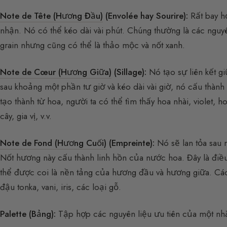
Note de Tête (Hương Đầu)
(Envolée hay Sourire):
Rất bay h
nhận. Nó có thể kéo dài vài phút. Chúng thường là các nguy
grain nhưng cũng có thể là thảo mộc và nốt xanh.
Note de Cœur (Hương Giữa)
(Sillage):
Nó tạo sự liên kết 
sau khoảng một phần tư giờ và kéo dài vài giờ, nó cấu thà
tạo thành từ hoa, người ta có thể tìm thấy hoa nhài, violet,
cây, gia vị, v.v.
Note de Fond (Hương Cuối)
(Empreinte):
Nó sẽ lan tỏa sau 
Nốt hương này cấu thành linh hồn của nước hoa. Đây là điều
thể được coi là nền tảng của hương đầu và hương giữa. Cá
đậu tonka, vani, iris, các loại gỗ.
Palette (Bảng):
Tập hợp các nguyên liệu ưu tiên của một nhà