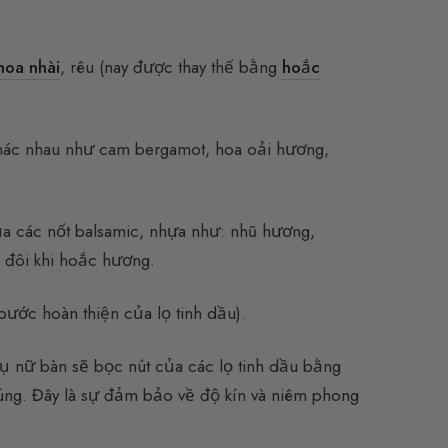
hoa nhài
, rêu (nay được thay thế bằng
hoắc
khác nhau như cam bergamot, hoa oải hương,
a các nốt balsamic, nhựa như: nhũ hương,
à đôi khi hoắc hương.
bước hoàn thiện của lọ tinh dầu).
ụ nữ bàn sẽ bọc nút của các lọ tinh dầu bằng
úng. Đây là sự đảm bảo về độ kín và niêm phong