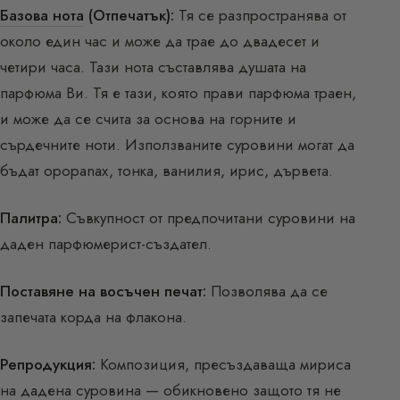
Базова нота
(Отпечатък):
Тя се разпространява от
около един час и може да трае до двадесет и
четири часа. Тази нота съставлява душата на
парфюма Ви. Тя е тази, която прави парфюма траен,
и може да се счита за основа на горните и
сърдечните ноти. Използваните суровини могат да
бъдат opopanax, тонка, ванилия, ирис, дървета.
Палитра:
Съвкупност от предпочитани суровини на
даден парфюмерист-създател.
Поставяне на восъчен печат:
Позволява да се
запечата корда на флакона.
Репродукция:
Композиция, пресъздаваща мириса
на дадена суровина — обикновено защото тя не