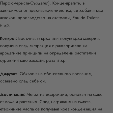
Парфюмериста-Създател). Концентратите, в
зависимост от предназначението им, се добавят към
алкохол: производство на екстракти, Eau de Toilette
и др.
Конкрет:
Восъчна, твърда или полутвърда материя,
получена след екстракция с разтворители на
ароматните принципи на определени растителни
суровини като жасмин, роза и др.
Дифузия:
Обхватът на обонятелното послание,
оставено след себе си.
Дестилация:
Метод на екстракция, основан на смес
от вода и растения. След нагряване на сместа,
етеричните масла се получават чрез кондензация на