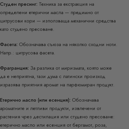
Студен пресинг:
Техника за екстракция на
определени етерични масла — предимно от
цитрусови кори — използваща механични средства
като студено пресоване.
Фасета:
Обозначава съюза на няколко сходни ноти.
Напр.: цитрусова фасета.
Фрагранция:
За разлика от миризмата, която може
да е неприятна, тази дума с латински произход
изразява приятния аромат на парфюмиран продукт.
Етерично масло (или есенция):
Обозначава
ароматните и летливи продукти, извлечени от
растения чрез дестилация или студено пресоване:
етерично масло или есенция от бергамот, роза,