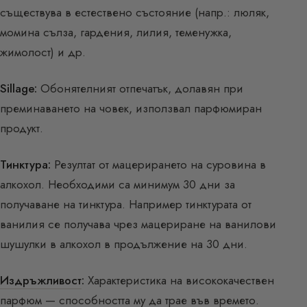
съществува в естествено състояние (напр.: люляк,
момина сълза, гардения, лилия, теменужка,
жимолост) и др.
Sillage:
Обонятелният отпечатък, долавян при
преминаването на човек, използвал парфюмиран
продукт.
Тинктура:
Резултат от мацерирането на суровина в
алкохол. Необходими са минимум 30 дни за
получаване на тинктура. Например тинктурата от
ванилия се получава чрез мацериране на ванилови
шушулки в алкохол в продължение на 30 дни.
Издръжливост
:
Характеристика на висококачествен
парфюм — способността му да трае във времето.