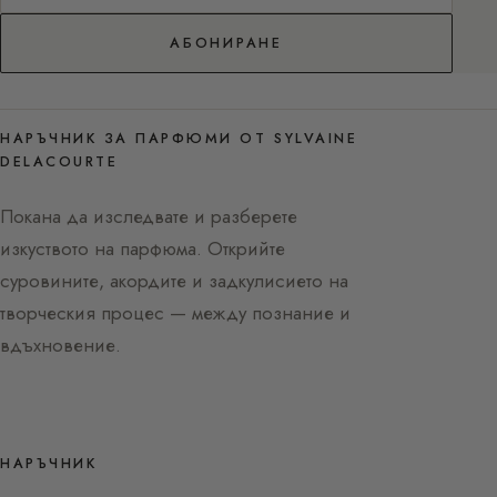
АБОНИРАНЕ
НАРЪЧНИК ЗА ПАРФЮМИ ОТ SYLVAINE
DELACOURTE
Покана да изследвате и разберете
изкуството на парфюма. Открийте
суровините, акордите и задкулисието на
творческия процес — между познание и
вдъхновение.
НАРЪЧНИК