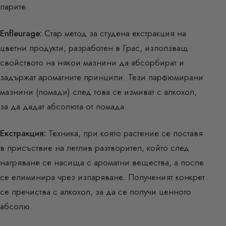
парите.
Enfleurage:
Стар метод за студена екстракция на
цветни продукти, разработен в Грас, използващ
свойството на някои мазнини да абсорбират и
задържат ароматните принципи. Тези парфюмирани
мазнини (помади) след това се измиват с алкохол,
за да дадат абсолюта от помада.
Екстракция:
Техника, при която растение се поставя
в присъствие на летлив разтворител, който след
нагряване се насища с ароматни вещества, а после
се елиминира чрез изпаряване. Полученият конкрет
се пречиства с алкохол, за да се получи ценното
абсолю.