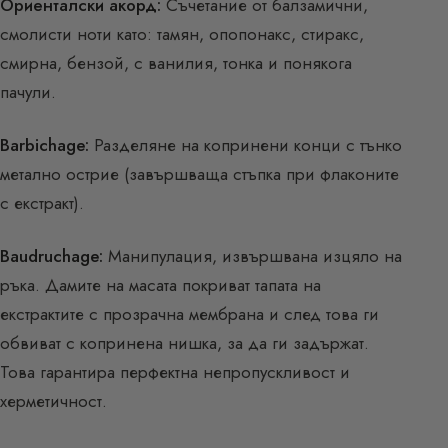
Ориенталски акорд:
Съчетание от балзамични,
смолисти ноти като: тамян, опопонакс, стиракс,
смирна, бензой, с ванилия, тонка и понякога
пачули.
Barbichage:
Разделяне на копринени конци с тънко
метално острие (завършваща стъпка при флаконите
с екстракт).
Baudruchage:
Манипулация, извършвана изцяло на
ръка. Дамите на масата покриват тапата на
екстрактите с прозрачна мембрана и след това ги
обвиват с копринена нишка, за да ги задържат.
Това гарантира перфектна непропускливост и
херметичност.