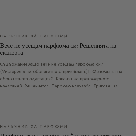
НАРЪЧНИК ЗА ПАРФЮМИ
Вече не усещам парфюма си: Решенията на
експерта
СъдържаниеЗащо вече не усещам парфюма си?
(Мистерията на обонятелното привикване)1. Феноменът на
обонятелната адаптация2. Капанът на прекомерното
нанасяне3. Решението: „Парфюмът-пауза“4. Трикове, за…
НАРЪЧНИК ЗА ПАРФЮМИ
Парфюмът ми „се обръща“ върху кожата ми: