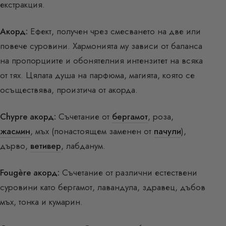
екстракция.
Акорд:
Ефект, получен чрез смесването на две или
повече суровини. Хармонията му зависи от баланса
на пропорциите и обонятелния интензитет на всяка
от тях. Цялата душа на парфюма, магията, която се
осъществява, произтича от акорда.
Chypre акорд:
Съчетание от
бергамот
, роза,
жасмин
, мъх (понастоящем заменен от
пачули
),
дърво,
ветивер
, лабданум.
Fougère акорд:
Съчетание от различни естествени
суровини като бергамот, лавандула, здравец, дъбов
мъх, тонка и кумарин.