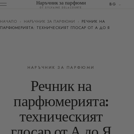
Наръчник за парфюми
BG
ОТ SYLVAINE DELACOURTE
НАЧАЛО
›
НАРЪЧНИК ЗА ПАРФЮМИ
›
РЕЧНИК НА
ПАРФЮМЕРИЯТА: ТЕХНИЧЕСКИЯТ ГЛОСАР ОТ А ДО Я
НАРЪЧНИК ЗА ПАРФЮМИ
Речник на
парфюмерията:
техническият
глосар от А до Я