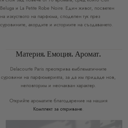
Beluga и La Petite Robe Noire. Един живот, посветен
на изкуството на парфюма, споделен тук през
суровините, акордите и историите на създаването.
Материя. Емоция. Аромат.
Delacourte Paris
преоткрива емблематичните
суровини на парфюмерията, за да им придаде нов,
неповторим и неочакван характер.
Открийте ароматите благодарение на нашия
Комплект за откриване
.