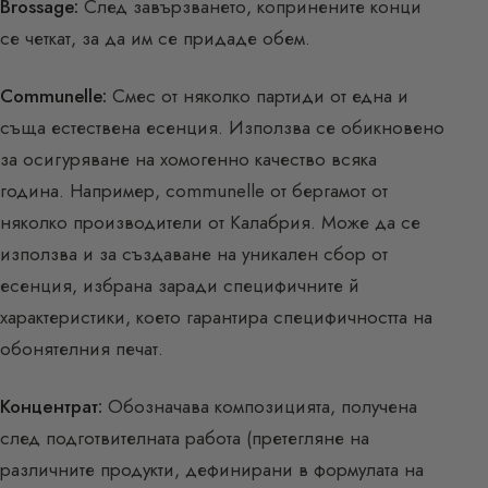
Brossage:
След завързването, копринените конци
се четкат, за да им се придаде обем.
Communelle:
Смес от няколко партиди от една и
съща естествена есенция. Използва се обикновено
за осигуряване на хомогенно качество всяка
година. Например, communelle от бергамот от
няколко производители от Калабрия. Може да се
използва и за създаване на уникален сбор от
есенция, избрана заради специфичните й
характеристики, което гарантира специфичността на
обонятелния печат.
Концентрат:
Обозначава композицията, получена
след подготвителната работа (претегляне на
различните продукти, дефинирани в формулата на