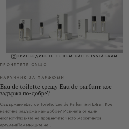
ПРИСЪЕДИНЕТЕ СЕ КЪМ НАС В INSTAGRAM
ПРОЧЕТЕТЕ СЪЩО
НАРЪЧНИК ЗА ПАРФЮМИ
Eau de toilette срещу Eau de parfum: кое
задържа по-добре?
СъдържаниеEau de Toilette, Eau de Parfum или Extrait: Кое
наистина задържа най-добре? Истината от един
експертИлюзията на процентите: често маркетингов
аргументПаметниците на…