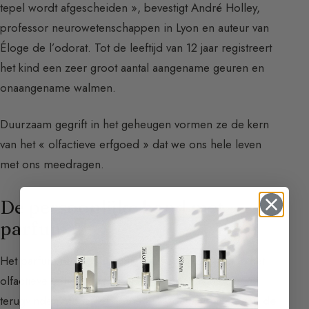
tepel wordt afgescheiden », bevestigt André Holley,
professor neurowetenschappen in Lyon en auteur van
Éloge de l’odorat. Tot de leeftijd van 12 jaar registreert
het kind een zeer groot aantal aangename geuren en
onaangename walmen.
Duurzaam gegrift in het geheugen vormen ze de kern
van het « olfactieve erfgoed » dat we ons hele leven
met ons meedragen.
De persoonlijke band met
parfum
Het parfum raakt de intimiteit. Door op te gaan in het
olfactieve geheugen, kan men een bepaalde sfeer
terugvinden. Zo is het opmerkelijk dat sommige
eau de