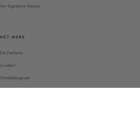
Uw Signature Kiezen
HET MERK
De Parfums
Contact
Ontdekkingsset
Instagram
Facebook