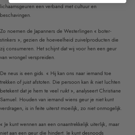
lichaamsgeuren een verband met cultuur en
beschavingen.
Zo noemen de Japanners de Westerlingen « boter-
stinkers », gezien de hoeveelheid zuivelproducten die
zij consumeren. Het schijnt dat wij voor hen een geur
van wrongel verspreiden.
De neus is een gids. « Hij kan ons naar iemand toe
trekken of juist afstoten. Die persoon kan ik niet luchten
betekent dat je hem te veel ruikt », analyseert Christiane
Samuel. Houden van iemand wiens geur je niet kunt
verdragen, is in feite uiterst moeilijk, zo niet onmogelijk.
« Je kunt wennen aan een onaantrekkelijk uiterlijk, maar
niet aan een geur die hindert. Je kunt desnoods