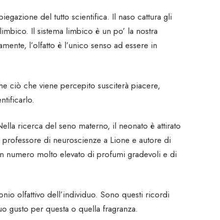
egazione del tutto scientifica. Il naso cattura gli
limbico. Il sistema limbico è un po’ la nostra
mente, l’olfatto è l’unico senso ad essere in
he ciò che viene percepito susciterà piacere,
tificarlo.
. Nella ricerca del seno materno, il neonato è attirato
professore di neuroscienze a Lione e autore di
a un numero molto elevato di profumi gradevoli e di
io olfattivo dell’individuo. Sono questi ricordi
l suo gusto per questa o quella fragranza.