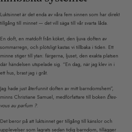
Luktsinnet är det enda av våra fem sinnen som har direkt
tillgång till minnet — det vill säga till vår svarta låda.
En doft, en matdoft från köket, den ljuva doften av
sommarregn, och plötsligt kastas vi tillbaka i tiden. Ett
minne stiger till ytan: färgerna, ljuset, den exakta platsen
där händelsen utspelade sig. “En dag, när jag klev in i
ett hus, brast jag i gråt.
Jag hade just återfunnit doften av mitt barndomshem”,
minns Christiane Samuel, medförfattare till boken
Êtes-
vous au parfum ?
.
Det beror på att luktsinnet ger tillgång till känslor och
upplevelser som lagrats sedan tidig barndom, tillägger