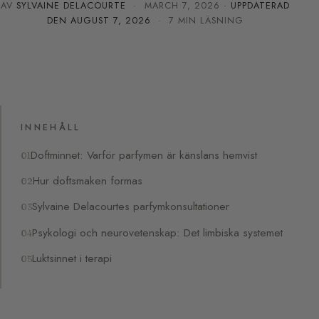
AV
SYLVAINE DELACOURTE
·
MARCH 7, 2026
· UPPDATERAD
DEN
AUGUST 7, 2026
· 7 MIN LÄSNING
INNEHÅLL
Doftminnet: Varför parfymen är känslans hemvist
Hur doftsmaken formas
Sylvaine Delacourtes parfymkonsultationer
Psykologi och neurovetenskap: Det limbiska systemet
Luktsinnet i terapi