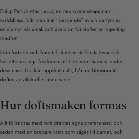
Enligt Patrick Mac Leod, en neurovetenskapsman i
världsklass, blir man inte “beroende” av sin
parfym
av
en slump: vår smak och aversion för dofter är ingenting
medfött.
Från födseln och fram till slutet av sitt första levnadsår
har ett barn inga fördomar mot det som hamnar under
dess näsa. Det kan uppskatta allt, från en
blomma
till
doften av vitlök eller ännu värre.
Hur doftsmaken formas
Allt förändras med föräldrarnas egna preferenser, och
sedan med en bredare krets som säger till barnet, och