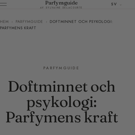
Parfymguide
SV
AV SYLVAINE DELACOURTE
HEM
›
PARFYMGUIDE
›
DOFTMINNET OCH PSYKOLOGI:
PARFYMENS KRAFT
PARFYMGUIDE
Doftminnet och
psykologi:
Parfymens kraft