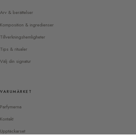
Arv & berättelser
Komposition & ingredienser
Tillverkningshemligheter
Tips & ritualer
Välj din signatur
VARUMÄRKET
Parfymerna
Kontakt
Upptäckarset