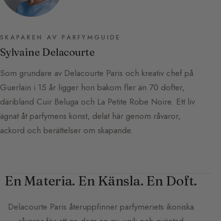
SKAPAREN AV PARFYMGUIDE
Sylvaine Delacourte
Som grundare av Delacourte Paris och kreativ chef på
Guerlain i 15 år ligger hon bakom fler än 70 dofter,
däribland Cuir Beluga och La Petite Robe Noire. Ett liv
ägnat åt parfymens konst, delat här genom råvaror,
ackord och berättelser om skapande.
En Materia. En Känsla. En Doft.
Delacourte Paris
återuppfinner parfymeriets ikoniska
råvaror för att ge dem en ny, unik och oväntad