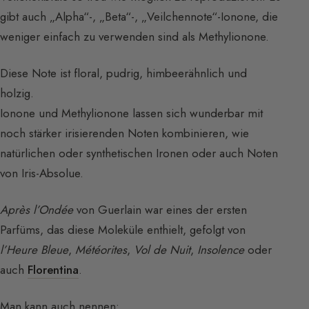
gibt auch „Alpha“-, „Beta“-, „Veilchennote“-Ionone, die
weniger einfach zu verwenden sind als Methylionone.
Diese Note ist floral, pudrig, himbeerähnlich und
holzig.
Ionone und Methylionone lassen sich wunderbar mit
noch stärker irisierenden Noten kombinieren, wie
natürlichen oder synthetischen Ironen oder auch Noten
von Iris-Absolue.
Après l’Ondée
von Guerlain war eines der ersten
Parfüms, das diese Moleküle enthielt, gefolgt von
l’Heure Bleue
,
Météorites
,
Vol de Nuit
,
Insolence
oder
auch
Florentina
.
Man kann auch nennen: