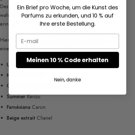
Deshalb sind in der Mimosen-Note pflanzliche Düfte
Ein Brief pro Woche, um die Kunst des
wahrnehmbar, die an Gurke oder sogar Melone
Parfums zu erkunden, und 10 % auf
Ihre erste Bestellung.
erinnern.
Email
Hier ist eine nicht erschöpfende Liste von Parfüms, die
eine sehr ausgeprägte Mimosen-Note enthalten:
Meinen 10 % Code erhalten
Un soliflore
L’Artisan Parfumeur
Mimosa Pour Moi
Nein, danke
Champs Elysées
Guerlain
Summer
Kenzo
Farnésiana
Caron
Beige extrait
Chanel