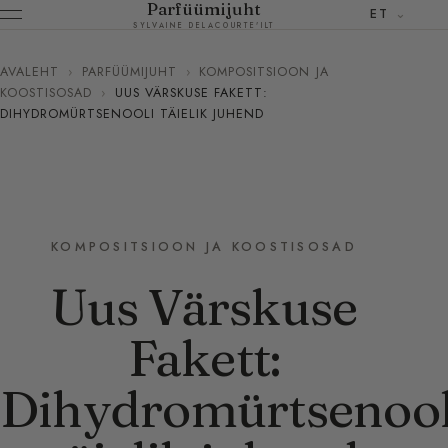
Parfüümijuht
ET
SYLVAINE DELACOURTE'ILT
AVALEHT
›
PARFÜÜMIJUHT
›
KOMPOSITSIOON JA
KOOSTISOSAD
›
UUS VÄRSKUSE FAKETT:
DIHYDROMÜRTSENOOLI TÄIELIK JUHEND
KOMPOSITSIOON JA KOOSTISOSAD
Uus Värskuse
Fakett:
Dihydromürtsenool