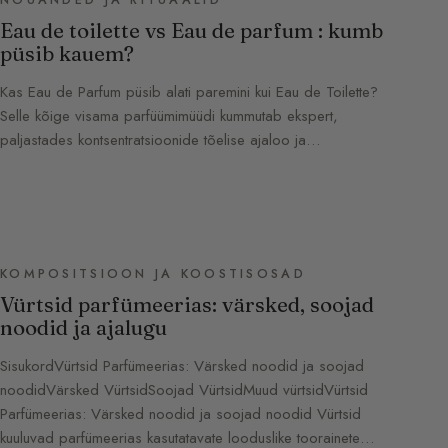
NÕUANDED JA RITUAALID
Eau de toilette vs Eau de parfum : kumb
püsib kauem?
Kas Eau de Parfum püsib alati paremini kui Eau de Toilette?
Selle kõige visama parfüümimüüdi kummutab ekspert,
paljastades kontsentratsioonide tõelise ajaloo ja…
KOMPOSITSIOON JA KOOSTISOSAD
Vürtsid parfümeerias: värsked, soojad
noodid ja ajalugu
SisukordVürtsid Parfümeerias: Värsked noodid ja soojad
noodidVärsked VürtsidSoojad VürtsidMuud vürtsidVürtsid
Parfümeerias: Värsked noodid ja soojad noodid Vürtsid
kuuluvad parfümeerias kasutatavate looduslike toorainete…