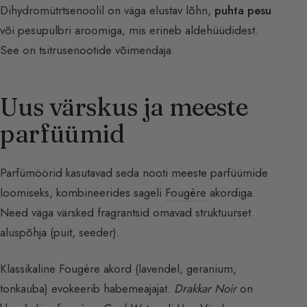
Dihydromütrtsenoolil on väga elustav lõhn,
puhta pesu
või pesupulbri aroomiga, mis erineb aldehüüdidest.
See on tsitrusenootide võimendaja.
Uus värskus ja meeste
parfüümid
Parfümöörid kasutavad seda nooti meeste parfüümide
loomiseks, kombineerides sageli
Fougère
akordiga.
Need väga värsked fragrantsid omavad struktuurset
aluspõhja (puit, seeder).
Klassikaline Fougère akord (lavendel, geranium,
tonkauba) evokeerib habemeajajat.
Drakkar Noir
on