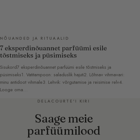
NÕUANDED JA RITUAALID
7 eksperdinõuannet parfüümi esile
tõstmiseks ja püsimiseks
Sisukord7 eksperdinõuannet parfüümi esile tõstmiseks ja
püsimiseks1. Vatitampoon: saladuslik hajuti2. Lõhnav vihmavari:
minu antidoot vihmale3. Lehvik: võrgutamise ja reisimise relv4.
Looge oma…
DELACOURTE'I KIRI
Saage meie
parfüümilood