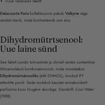
«Uue värskuse» fakett.
Delacourte Paris
kollektsioonis pakub
Valkyrie
väga
värsket stardi, mida kontrasteerib soe alus.
Dihydromütrtsenool:
Uue laine sünd
See fakett sündis tsitruseliste ja ülimalt värske sünteetilise
lõhnamolekuli kombinatsioonist, mida nimetatakse
Dihydromürtsénooliks
(ehk DHMOL), loodud IFF
ettevõtte poolt. Seda molekuli kasutati esmakordselt
parfüümis koos fougère akordiga: Davidoffi
Cool Water
(1988).