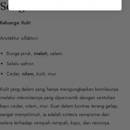
Songe d’un Bois d’Été
Keluarga: Kulit
Arsitektur olfaktori:
Bunga jeruk,
melati
, salam.
Selalu safron.
Cedar,
nilam
, kulit, mur.
Kulit yang dalam yang hanya mengungkapkan kemilaunya
melalui intensitasnya yang dipercantik dengan sentuhan
kayu cedar, nilam, mur. Kuat dalam kontras terang-gelap,
sangat menyelimuti, ia adalah sintesis sempurna dari
selera terhadap rempah-rempah, kayu, dan resinnya.