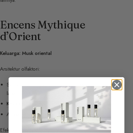
Encens Mythique
d’Orient
Keluarga: Musk oriental
Arsitektur olfaktori:
Safron selalu hadir di atas: aldehida, mawar, dan
lada merah muda.
Kayu vetiver
, cedar, lumut,
nilam
.
Ambar gris, musk putih, dupa.
Efek berasap, gelombang aromatik, emosi ilahi. Pada