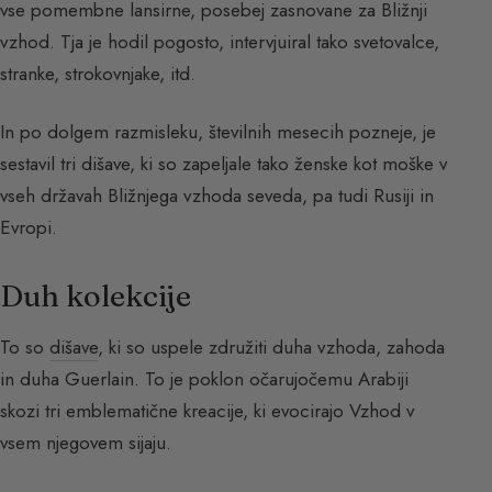
vse pomembne lansirne, posebej zasnovane za Bližnji
vzhod. Tja je hodil pogosto, intervjuiral tako svetovalce,
stranke, strokovnjake, itd.
In po dolgem razmisleku, številnih mesecih pozneje, je
sestavil tri dišave, ki so zapeljale tako ženske kot moške v
vseh državah Bližnjega vzhoda seveda, pa tudi Rusiji in
Evropi.
Duh kolekcije
To so
dišave
, ki so uspele združiti duha vzhoda, zahoda
in duha Guerlain. To je poklon očarujočemu Arabiji
skozi tri emblematične kreacije, ki evocirajo Vzhod v
vsem njegovem sijaju.