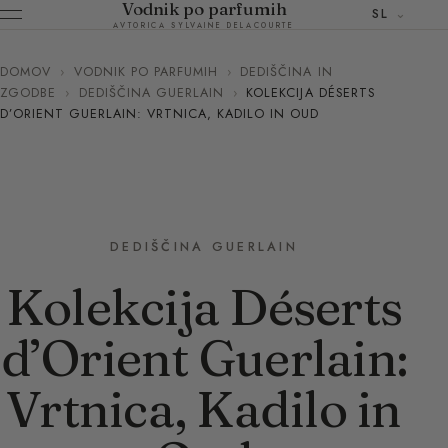
Vodnik po parfumih
SL
AVTORICA SYLVAINE DELACOURTE
DOMOV
›
VODNIK PO PARFUMIH
›
DEDIŠČINA IN
ZGODBE
›
DEDIŠČINA GUERLAIN
›
KOLEKCIJA DÉSERTS
D’ORIENT GUERLAIN: VRTNICA, KADILO IN OUD
DEDIŠČINA GUERLAIN
Kolekcija Déserts
d’Orient Guerlain:
Vrtnica, Kadilo in