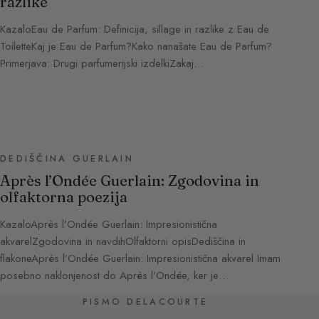
razlike
KazaloEau de Parfum: Definicija, sillage in razlike z Eau de
ToiletteKaj je Eau de Parfum?Kako nanašate Eau de Parfum?
Primerjava: Drugi parfumerijski izdelkiZakaj…
DEDIŠČINA GUERLAIN
Après l’Ondée Guerlain: Zgodovina in
olfaktorna poezija
KazaloAprès l’Ondée Guerlain: Impresionistična
akvarelZgodovina in navdihOlfaktorni opisDediščina in
flakoneAprès l’Ondée Guerlain: Impresionistična akvarel Imam
posebno naklonjenost do Après l’Ondée, ker je…
PISMO DELACOURTE