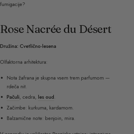
fumigacije?
Rose Nacrée du Désert
Družina: Cvetlično-lesena
Olfaktorna arhitektura:
Nota žafrana je skupna vsem trem parfumom —
rdeča nit.
Pačuli
, cedra,
les oud
.
Začimbe: kurkuma, kardamom.
Balzamične note: benjoin, mira.
V ospredju je veličastna Perzijska vrtnica: intenzivna,