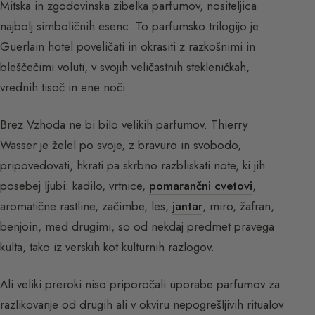
Mitska in zgodovinska zibelka parfumov, nositeljica
najbolj simboličnih esenc. To parfumsko trilogijo je
Guerlain hotel poveličati in okrasiti z razkošnimi in
bleščečimi voluti, v svojih veličastnih stekleničkah,
vrednih tisoč in ene noči.
Brez Vzhoda ne bi bilo velikih parfumov. Thierry
Wasser je želel po svoje, z bravuro in svobodo,
pripovedovati, hkrati pa skrbno razbliskati note, ki jih
posebej ljubi: kadilo, vrtnice,
pomarančni cvetovi
,
aromatične rastline, začimbe, les,
jantar
, miro, žafran,
benjoin, med drugimi, so od nekdaj predmet pravega
kulta, tako iz verskih kot kulturnih razlogov.
Ali veliki preroki niso priporočali uporabe parfumov za
razlikovanje od drugih ali v okviru nepogrešljivih ritualov