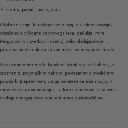
Cedra,
pačuli
, usnje, mira.
Globoko usnje, ki razkrije svojo sijaj le z intenzivnostjo,
okrašeno s pičicami cedrovega lesa, pačulija, mire.
Mogočno in v svetlobi in senci, zelo obdajajoče je
popolna sinteza okusa za začimbe, les in njihove smole.
Njen eminentno moški karakter, hkrati divji in žlahten, je
izostren z usnjenačkim dahom, povezanim s cvetličnimi
poudarki (čeprav vem, da ga nekatere ženske nosijo, v
moje veliko presenečenje). Ta torična nežnost, ta suavna
in divja energija evocirata rafinirano pustolovščino.