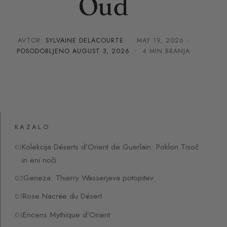
Oud
AVTOR:
SYLVAINE DELACOURTE
·
MAY 19, 2026
·
POSODOBLJENO
AUGUST 3, 2026
· 4 MIN BRANJA
KAZALO
Kolekcija Déserts d’Orient de Guerlain: Poklon Tisoč
in eni noči
Geneza: Thierry Wasserjeva potopitev
Rose Nacrée du Désert
Encens Mythique d’Orient