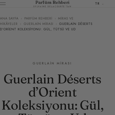
Parfüm Rehberi
TR
SYLVAINE DELACOURTE'TAN
ANA SAYFA
›
PARFÜM REHBERI
›
MIRAS VE
HIKÂYELER
›
GUERLAIN MIRASI
›
GUERLAIN DÉSERTS
D’ORIENT KOLEKSIYONU: GÜL, TÜTSÜ VE UD
GUERLAIN MIRASI
Guerlain Déserts
d’Orient
Koleksiyonu: Gül,