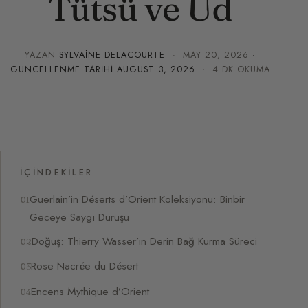
Tütsü ve Ud
YAZAN
SYLVAINE DELACOURTE
·
MAY 20, 2026
·
GÜNCELLENME TARIHI
AUGUST 3, 2026
· 4 DK OKUMA
İÇINDEKILER
Guerlain’in Déserts d’Orient Koleksiyonu: Binbir
Geceye Saygı Duruşu
Doğuş: Thierry Wasser’ın Derin Bağ Kurma Süreci
Rose Nacrée du Désert
Encens Mythique d’Orient