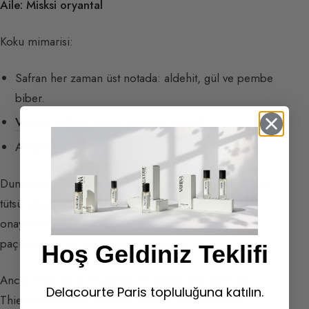
Aile: Misksi oryantal
Koku mimarisi:
Safran her zaman üst notada: aldehit, gül ve pembe
biber.
Vetiver odunu
, sedir, yosunlar,
paçuli
.
Ambergris, beyaz miskler, tütsü.
Dumansi bir etki, aromatik dalgalar, ilahi bir duygu. Bu
tütsü yükselişine gül, onu rahatsız eden aldehitlerle
onaylanan ateşli vurgularını baskıyor. Gerçek karakteri,
paçulinin de yer aldığı odunsu notalar sergiliyor.
Hoş Geldiniz Teklifi
Ancak ölçüsüz yumuşaklığı ve olağanüstü derinliği,
Delacourte Paris topluluğuna katılın.
Thierry tarafından özellikle seçilen (communelle