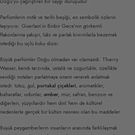
Doğu’yu çağrıştıran bir saygı duruşudur.
Parfümlerin mitik ve tarihi beşiği, en sembolik özlerin
taşıyıcısı. Guerlain’in Binbir Gece’nin görkemli
flakonlarına yakışır, lüks ve parlak kıvrımlarla bezemek
istediği bu üçlü koku dizisi.
Büyük parfümler Doğu olmadan var olamazdı. Thierry
Wasser, kendi tarzında, ustalık ve özgürlükle; özellikle
sevdiği notaları parlatmaya önem vererek anlatmak
istedi: tütsü, gül,
portakal çiçekleri
, aromatikler,
baharatlar, odunlar,
amber
, mür, safran, benzoin ve
diğerleri; yüzyıllardır hem dinî hem de kültürel
nedenlerle gerçek bir kültün nesnesi olan bu maddeler.
Büyük peygamberlerin insanların arasında farklılaşmak