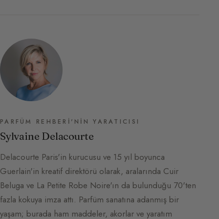
PARFÜM REHBERI'NIN YARATICISI
Sylvaine Delacourte
Delacourte Paris'in kurucusu ve 15 yıl boyunca
Guerlain'in kreatif direktörü olarak, aralarında Cuir
Beluga ve La Petite Robe Noire'ın da bulunduğu 70'ten
fazla kokuya imza attı. Parfüm sanatına adanmış bir
yaşam; burada ham maddeler, akorlar ve yaratım