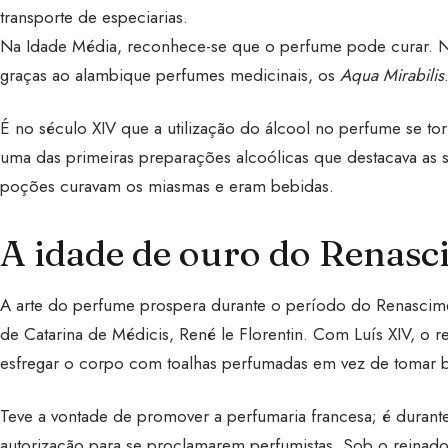
transporte de especiarias.
Na Idade Média, reconhece-se que o perfume pode curar. Ne
graças ao alambique perfumes medicinais, os
Aqua Mirabilis
É no século XIV que a utilização do álcool no perfume se to
uma das primeiras preparações alcoólicas que destacava as s
poções curavam os miasmas e eram bebidas.
A idade de ouro do Renasc
A arte do perfume prospera durante o período do Renascim
de Catarina de Médicis, René le Florentin. Com Luís XIV, o r
esfregar o corpo com toalhas perfumadas em vez de tomar 
Teve a vontade de promover a perfumaria francesa; é durant
autorização para se proclamarem perfumistas. Sob o reinado 