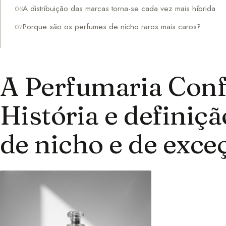
A distribuição das marcas torna-se cada vez mais híbrida
Porque são os perfumes de nicho raros mais caros?
A Perfumaria Conf
História e definiç
de nicho e de exce