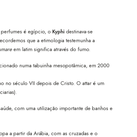
s perfumes é egípcio, o
Kyphi
destinava-se
Recordemos que a etimologia testemunha a
umare
em latim significa através do fumo.
mencionado numa tabuinha mesopotâmica, em 2000
o no século VII depois de Cristo. O attar é um
iarias).
saúde, com uma utilização importante de banhos e
ropa a partir da Arábia, com as cruzadas e o