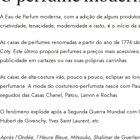
A Eau de Parfum moderna, com a adição de alguns produtos
criatividade, tenacidade, modernidade e rasto; é o início da
As casas de perfumes renomadas a partir do ano de 1774 são 
Coty. Este último proporá perfumes a preços mais acessíveis.
publicidade em cartazes ou nas suas próprias carrinhas.
As casas de alta-costura irão, pouco a pouco, eclipsar ao l
perfumaria. A moda do costureiro-perfumista nasce com Paul
seguidos das Casas Chanel, Patou, Lanvin e Rochas.
O fenómeno explode após a Segunda Guerra Mundial com Chri
Hubert de Givenchy, Yves Saint Laurent, etc.
Après l’Ondée
,
l’Heure Bleue
,
Mitsouko
,
Shalimar
de Guerlai