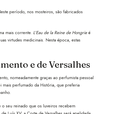
ste período, nos mosteiros, são fabricados
.
rna mais corrente.
L’Eau de la Reine de Hongrie
é
uas virtudes medicinais. Nesta época, estas
imento e de Versalhes
ento, nomeadamente graças ao perfumista pessoal
ei mais perfumado da História, que preferia
banho.
e o seu reinado que os luveiros recebem
de Luís XV, a Corte de Versalhes será apelidada