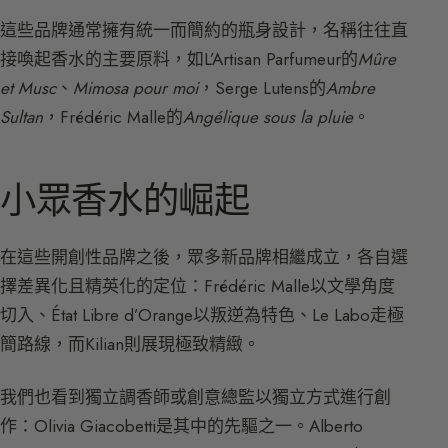
這些品牌通常擁有統一而簡約的瓶身設計，名稱往往直
接喚起香水的主要原料，如L’Artisan Parfumeur的
Mûre
et Musc
、
Mimosa pour moi
，Serge Lutens的
Ambre
Sultan
，Frédéric Malle的
Angélique sous la pluie
。
小眾香水的崛起
在這些開創性品牌之後，眾多新品牌相繼成立，各自選
擇差異化且精英化的定位：Frédéric Malle以文學角度
切入、État Libre d’Orange以叛逆為特色、Le Labo走極
簡路線，而Kilian則展現極致精緻。
我們也看到獨立調香師或創意總監以獨立方式進行創
作：Olivia Giacobetti是其中的先驅之一。Alberto