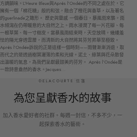
方調韻味。L’Heure Bleue與Après l’Ondée的不同之處在於，它
擁有一個「棉花糖」般的和弦，融合了橙花與香草，以及著名
的guerlinade之雛形。 歷史與靈感 一個春日，暴風雨來襲。雨
水傾瀉在仍帶暖意的大自然之上。雨水浸潤了每一片花瓣、每
一根草葉、每一寸樹皮。當暴風雨結束時，天空放晴，幾縷羞
怯的陽光穿透雲層，而清新的大自然將其芬芳昇華至極致。
Après l’Ondée訴說的正是這樣一個時刻——雨聲漸漸消退，取
而代之的是透過樹葉灑落的柔和光線。泥土、綠葉與花朵散發
出溫暖的氣息，為我們呈獻最甜美的芬芳。 Après l’Ondée是
一款詩意盎然的香水。Jacques…
DELACOURTE 信箋
為您呈獻香水的故事
加入香水愛好者的社群。每週一封信，不多不少，一
起探索香水的藝術。