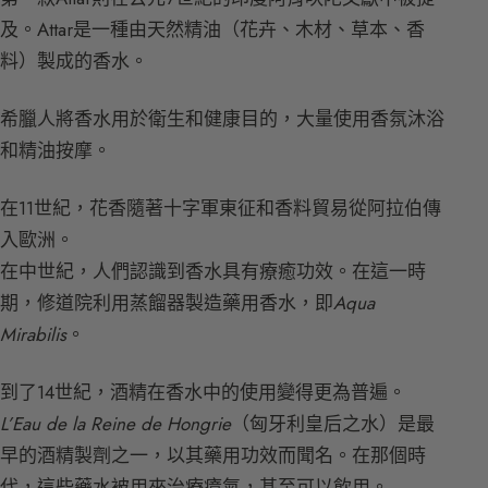
及。Attar是一種由天然精油（花卉、木材、草本、香
料）製成的香水。
希臘人將香水用於衛生和健康目的，大量使用香氛沐浴
和精油按摩。
在11世紀，花香隨著十字軍東征和香料貿易從阿拉伯傳
入歐洲。
在中世紀，人們認識到香水具有療癒功效。在這一時
期，修道院利用蒸餾器製造藥用香水，即
Aqua
Mirabilis
。
到了14世紀，酒精在香水中的使用變得更為普遍。
L’Eau de la Reine de Hongrie
（匈牙利皇后之水）是最
早的酒精製劑之一，以其藥用功效而聞名。在那個時
代，這些藥水被用來治療瘴氣，甚至可以飲用。