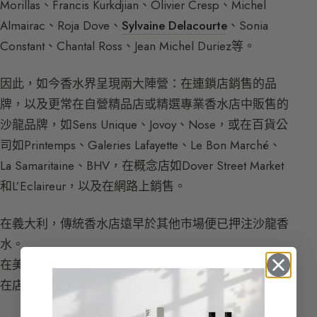
Morillas、Francis Kurkdjian、Olivier Cresp、Michel
Almairac、Roja Dove、
Sylvaine Delacourte
、Sonia
Constant、Chantal Ross、Jean Michel Duriez等。
因此，如今香水界呈現兩大陣營：在連鎖店銷售的品
牌，以及更常在自營精品店或精選專業香水店中販售的
沙龍品牌，如Sens Unique、Jovoy、Nose，或在百貨公
司如Printemps、Galeries Lafayette、Le Bon Marché、
La Samaritaine、BHV，在概念店如Dover Street Market
和L’Eclaireur，以及在網路上銷售。
在義大利，傳統香水店遠早於其他市場便已押注沙龍香
水。
在美國，百貨公司尤其是Sephora很快便意識到，必須
在店內納入另類香水選項。