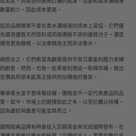
知名度。向各自供應商訂購的瓶身、包裝和香水濃縮液
數量較少，因此成本更高。
這些品牌通常不會在香水濃縮液的成本上妥協，它們優
先選用優質天然原料或同樣價格不菲的優質分子。濃度
通常更為慷慨，以淡香精為主而非淡香水。
總而言之，它們希望為顧客提供不受沉重盈利壓力束縛
的創意。然而，也有一些業者利用這一新興市場，推出
定價高昂卻未能真正提供附加價值的香氛。
奢華香水並不意味著炫耀，價格並不一定代表產品的品
質。如今，市場上的選擇如此之多，以至於難以抉擇，
因為最好與最差可能並肩而立。
國際經典品牌有時會投入巨額資金來完成國際發布，在
溝通方面進行龐大的投資（品牌代言人、重要的數位平