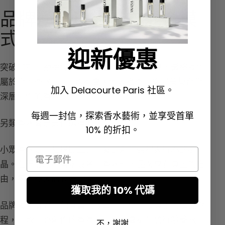
品牌通路日益走向混合模
式
迎新優惠
突破常規、擺脫經典、告別當下的流行寵兒，最終找到
屬於您的香水——一款不會與他人撞香、能完美契合您
加入 Delacourte Paris 社區。
深層個性的香水。
每週一封信，探索香水藝術，並享受首單
另類香水會是最佳選擇嗎？
10% 的折扣。
小眾香水是一種堪比工匠手藝的創作過程與行為的結
Email
晶。在開發珍稀香水或奢華香水時，品牌享有真正的自
由，擁有極大的表達空間。
獲取我的 10% 代碼
品牌渴望訴說一個真實的故事，提供一段真正的情感旅
程，一款用心創作的香氛，一款不會誕生於行銷簡報、
不，謝謝