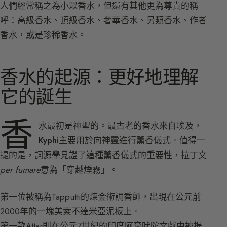
人們經常稱之為小眾香水，但還有其他更為尊貴的稱
呼：高級香水、頂級香水、奢華香水、另類香水、作者
香水，或是珍稀香水。
香水的起源：更好地理解
它的誕生
香
水最初是神聖的。最古老的香水來自埃及，
Kyphi
主要用於向神靈進行薰香儀式。值得一
提的是，詞源學見證了這種薰香儀式的重要性，拉丁文
per fumare
意為「穿越煙霧」。
第一位被稱為Tapputti的煉金術調香師，出現在公元前
2000年的一塊美索不達米亞泥板上。
第一款Attar則在公元7世紀的印度阿育吠陀文獻中被提