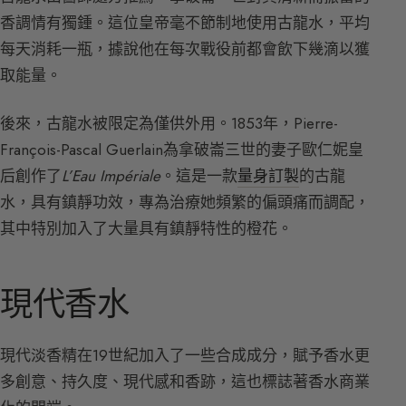
香調情有獨鍾。這位皇帝毫不節制地使用古龍水，平均
每天消耗一瓶，據說他在每次戰役前都會飲下幾滴以獲
取能量。
後來，古龍水被限定為僅供外用。1853年，Pierre-
François-Pascal Guerlain為拿破崙三世的妻子歐仁妮皇
后創作了
L’Eau Impériale
。這是一款
量身訂製
的古龍
水，具有鎮靜功效，專為治療她頻繁的偏頭痛而調配，
其中特別加入了大量具有鎮靜特性的橙花。
現代香水
現代淡香精在19世紀加入了一些合成成分，賦予香水更
多創意、持久度、現代感和香跡，這也標誌著香水商業