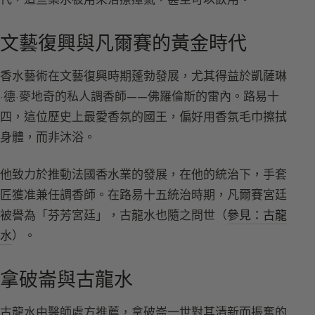
文藝復興與凡爾賽的黃金時代
香水藝術在文藝復興時期蓬勃發展，尤其得益於凱薩琳
·德·麥地奇的私人調香師——佛羅倫斯的雷內。路易十
四，這位歷史上最愛香氛的國王，偏好用香氛毛巾擦拭
身體，而非沐浴。
他致力於推動法國香水業的發展，在他的統治下，手套
匠獲准兼任調香師。在路易十五統治時期，凡爾賽宮廷
被譽為「芬芳宮廷」，古龍水也隨之問世（
參見：古龍
水
）。
拿破崙與古龍水
古龍水由醫師處方推薦，拿破崙一世對其清新而振奮的