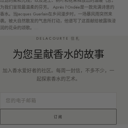
过滤的柔和光线，以及泥土、树叶和花朵释放出的温暖气息，
为我们呈现最温柔的芬芳。 Après l’Ondée是一款充满诗意的
香水。当Jacques Guerlain在乡间漫步时，一场暴风雨突然来
袭。被大自然散发的气息所打动，他谱写了这首献给被露珠浸
润的花朵的颂歌。…
DELACOURTE 信札
为您呈献香水的故事
加入香水爱好者的社区。每周一封信，不多不少，一
起探索香水的艺术。
订阅