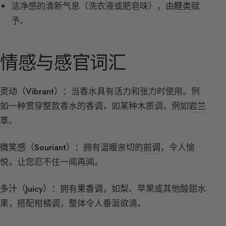
洁净感的清新气息（洗衣液或肥皂味），由
醛类
赋
予。
情感与感官词汇
灵动（Vibrant）：
当香水具有活力和张力时使用。例
如一种贯穿整款香水的香调，如某种木质调，例如
岩兰
草
。
微笑感（Souriant）：
拥有温暖亲切的
前调
，令人愉
悦，让您忍不住一闻再闻。
多汁（Juicy）：
拥有
果香调
，如梨、苹果或其他酸甜水
果，搭配柑橘调，整体令人垂涎欲滴。