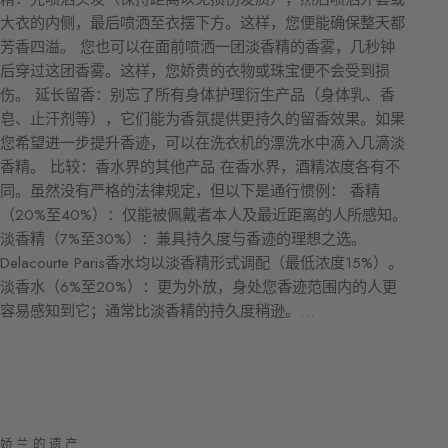
大衣的内侧，最后喷洒至衣摆下方。这样，您便能确保整天都
芳香四溢。 您也可以在面前喷洒一团淡香精的香雾，几秒钟
后穿过这团香雾。这样，您娇贵的衣物或珠宝便不会受到损
伤。 延长留香：别忘了所有身体护理衍生产品（身体乳、香
皂、止汗剂等），它们能为香氛提供更持久的留香效果。如果
您希望进一步提升香迹，可以在洗衣机的漂洗水中滴入几滴淡
香精。 比较：香水界的其他产品 在香水界，酒精浓度各有不
同。虽然没有严格的法律规定，但以下是通行惯例： 香精
（20%至40%）：仅能被佩戴者本人及最近距离的人所感知。
淡香精（7%至30%）：兼具持久度与香迹的理想之选。
Delacourte Paris香水均以淡香精形式调配（最低浓度15%）。
淡香水（6%至20%）：更为外放，身处您香迹范围内的人更
容易感知到它；通常比淡香精的持久度稍逊。…
娇兰的遗产