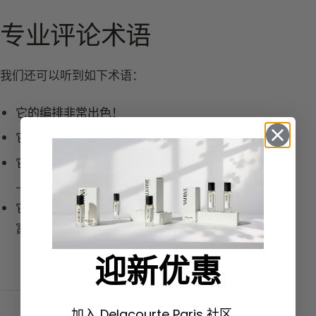
专业评论术语
我们还可以听到如下术语：
它的编排非常出色！
它非常多面：
与单一而乏味的香调相反。
它很线性：
与不断演变和变化相反，即在所有载体
上（试香纸、织物、皮肤）表现一致。
它很有质感：
饱满、有“肉感”、丰腴、触感丰富、
富含“天然原料”、丰饶，拥有优美的曲线。
迎新优惠
加入 Delacourte Paris 社区。