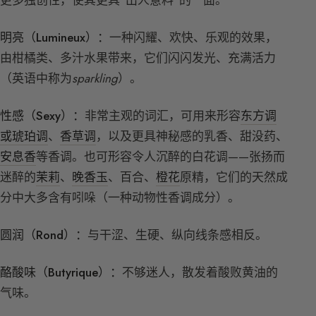
明亮（Lumineux）：
一种闪耀、欢快、乐观的效果，
由柑橘类、多汁水果带来，它们闪闪发光、充满活力
（英语中称为
sparkling
）。
性感（Sexy）：
非常主观的词汇，可用来形容
东方调
或琥珀调
、
香草调
，以及更具神秘感的乳香、甜没药、
安息香
等香调。也可形容令人沉醉的白花调——张扬而
迷醉的
茉莉
、
晚香玉
、百合、
橙花
原精，它们的天然成
分中大多含有吲哚（一种动物性香调成分）。
圆润（Rond）：
与干涩、生硬、纵向线条感相反。
酪酸味（Butyrique）：
不够迷人，散发着酸败黄油的
气味。