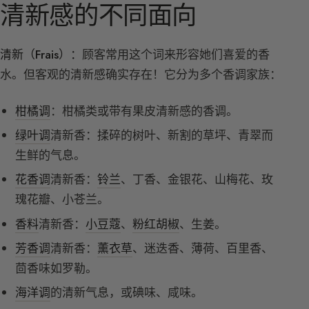
清新感的不同面向
清新（Frais）：
顾客常用这个词来形容她们喜爱的香
水。但客观的清新感确实存在！它分为多个香调家族：
柑橘调
：柑橘类或带有果皮清新感的香调。
绿叶调
清新香：揉碎的树叶、新割的草坪、青翠而
生鲜的气息。
花香调
清新香：
铃兰
、丁香、金银花、山梅花、玫
瑰花瓣、小苍兰。
香料
清新香：
小豆蔻
、
粉红胡椒
、生姜。
芳香调
清新香：
薰衣草
、迷迭香、薄荷、百里香、
茴香味如罗勒。
海洋调
的清新气息，或碘味、咸味。