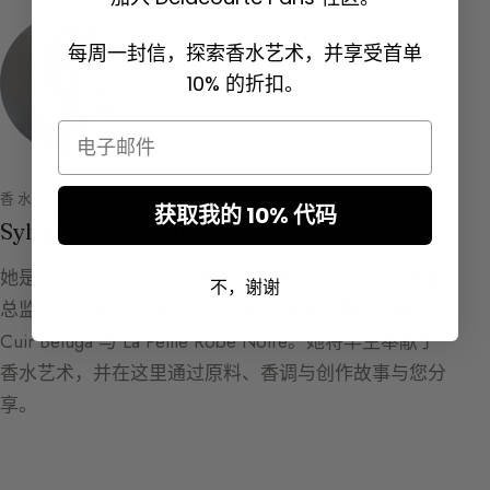
每周一封信，探索香水艺术，并享受首单
10% 的折扣。
Email
香水指南的创作者
获取我的 10% 代码
Sylvaine Delacourte
她是 Delacourte Paris 的创始人，曾担任 Guerlain 创意
不，谢谢
总监长达15年，主导创作了70余款香水，其中包括
Cuir Beluga 与 La Petite Robe Noire。她将毕生奉献于
香水艺术，并在这里通过原料、香调与创作故事与您分
享。