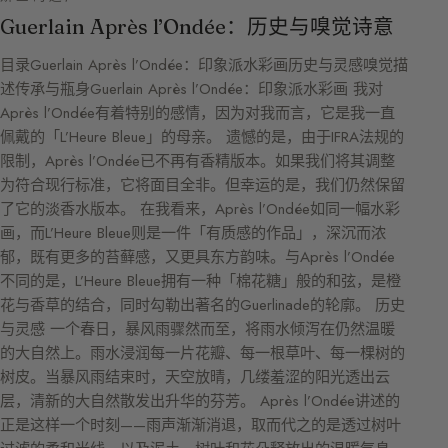
Guerlain Après l’Ondée：历史与嗅觉诗意
目录Guerlain Après l’Ondée：印象派水彩画历史与灵感嗅觉描
述传承与瓶身Guerlain Après l’Ondée：印象派水彩画 我对
Après l’Ondée有着特别的感情，因为对我而言，它是我一直
佩戴的「L’Heure Bleue」的母亲。 遗憾的是，由于IFRA法规的
限制，Après l’Ondée已不再有香精版本。如果我们将其调整
为符合现行标准，它将面目全非。但幸运的是，我们仍然保留
了它的淡香水版本。 在我看来，Après l’Ondée如同一幅水彩
画，而L’Heure Bleue则是一件「有质感的作品」，深沉而浓
郁，既有更多的苔藓感，又更具东方韵味。与Après l’Ondée
不同的是，L’Heure Bleue拥有一种「棉花糖」般的和弦，是橙
花与香草的结合，同时勾勒出著名的Guerlinade的轮廓。 历史
与灵感 一个春日，暴风雨骤然而至，将雨水倾泻在仍然温暖
的大自然上。雨水浸润每一片花瓣、每一根草叶、每一棵树的
树皮。当暴风雨结束时，天空放晴，几缕羞涩的阳光透出云
层，清新的大自然散发出升华的芬芳。 Après l’Ondée讲述的
正是这样一个时刻——雨声渐渐消退，取而代之的是透过树叶