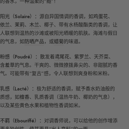
的香水，一种温柔的“瘾”！
阳光（Solaire）：
源自异国情调的香调，如
鸡蛋花
、
依兰
、
茉莉
、
木兰
、椰子、带有水杨酸酯类的香调，让
人联想到温热的沙滩或被阳光晒暖的肌肤。海滩与假日
的气息，如
防晒产品
，或
蜡菊
的味道。
粉感（Poudré）：
散发着
鸢尾花
、
紫罗兰
、天芥菜、
含羞草
的气息。干爽的、微微撩拨鼻尖的、非甜腻的香
气。可能带有“复古”感，令人联想到爽身粉和米粉。
乳感（Lacté）：
极为舒适的香调，赋予香水奶油般的
质感，如
檀香
、乳质香调（温热牛奶、椰奶的气息），
以及某些黄色水果和植物性香调如米。
不羁（Ebouriffé）：
对调香师说，可以给他的创作增添
更多独创性，使其更具“出人意料”的一面。