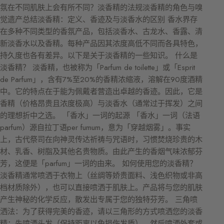
氛在不同肌肤上会有所不同？淡香精的法规淡香精的角色与嗅
觉遗产总结淡香精：定义、香迹及与淡香水的区别 香水界存
在多种不同类型的香氛产品，包括淡香水、古龙水、香露、清
新淡香水以及香精。每种产品因其浓度高低不同而各具特色，
持久度也各有差异。以下是关于淡香精的一些知识。 什么是
淡香精？ 淡香精，也被称为「Parfum de toilette」或「Esprit
de Parfum」，含有7%至20%的香精浓缩液，溶解在90度酒精
中。它的特点在于能为佩戴者营造出卓越的香迹。因此，它是
香精（价格昂贵且浓度极高）与淡香水（通常过于挥发）之间
的理想折中之选。 「香水」一词的起源 「香水」一词（法语
parfum）源自拉丁语per fumum，意为「穿越烟雾」。事实
上，古代祭司在向神灵传达祈祷与咒语时，习惯焚烧珍贵的木
材、乳香、树脂及其他名贵物质。由此产生的香烟气味浓郁芬
芳，这便是「parfum」一词的由来。 如何使用您的淡香精？
淡香精通常喷洒于衣物上（丝绸等娇贵面料、浅色织物或非高
档材质除外），也可以直接喷洒于肌肤上。产品将与您的肌肤
产生神秘的化学反应，散发出专属于您的独特芬芳。 三角喷
洒法：为了获得完美的香迹，请以三角形的方式喷洒您的淡香
精：先喷洒头发（保持距离以免损伤发质），然后喷洒外套或