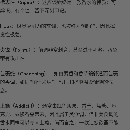
标志性（Signé）：
这应该始终是一款香水的特质：可
辨识、有个性、留下深刻印记。
Hook：
极具吸引力的前调，也被称为“帽子”，因此挥
发性极强。
尖锐（Pointu）：
前调非常刺鼻，甚至过于刺激，乃至
带有攻击性。
包裹感（Cocooning）：
如白麝香和香草般舒适而包裹
的香调
，如同“帕什米纳”、“开司米”般温柔慵懒的气
息。
上瘾（Addictif）：
通常由红色浆果、
香草
、焦糖、巧
克力、
零陵香豆
带来，因此属于
美食调
。但非美食调的
香水同样可以令人上瘾。简而言之，一款让您欲罢不能