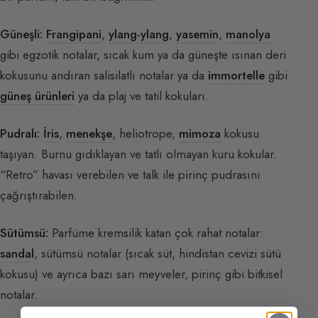
Güneşli:
Frangipani
,
ylang-ylang
,
yasemin
,
manolya
gibi egzotik notalar, sıcak kum ya da güneşte ısınan deri
kokusunu andıran salisilatlı notalar ya da
immortelle
gibi
güneş ürünleri
ya da plaj ve tatil kokuları.
Pudralı:
İris
,
menekşe
, heliotrope,
mimoza
kokusu
taşıyan. Burnu gıdıklayan ve tatlı olmayan kuru kokular.
“Retro” havası verebilen ve talk ile pirinç pudrasını
çağrıştırabilen.
Sütümsü:
Parfüme kremsilik katan çok rahat notalar:
sandal
, sütümsü notalar (sıcak süt, hindistan cevizi sütü
kokusu) ve ayrıca bazı sarı meyveler, pirinç gibi bitkisel
notalar.