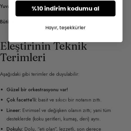
Yuvarlak:
Kuru, sert ve dikey olanın zıttı.
%10 indirim kodumu al
Bütirik:
Görkemli değil; bayat tereyağı kokusu.
Hayır, teşekkürler
Eleştirinin Teknik
Terimleri
Aşağıdaki gibi terimler de duyulabilir:
Güzel bir orkestrasyonu var!
Çok facette’li:
basit ve sıkıcı bir notanın zıttı.
Lineer:
Evrimsel ve değişken olanın zıttı; yani tüm
desteklerde (koku şeritleri, kumaş, deri) aynı.
Dokulu:
Dolu, “eti olan”, lezzetli, son derece