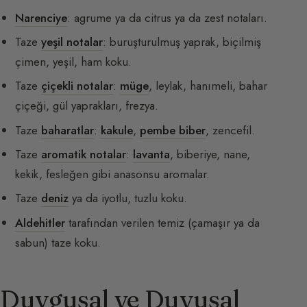
Narenciye
: agrume ya da citrus ya da zest notaları.
Taze
yeşil notalar
: buruşturulmuş yaprak, biçilmiş
çimen, yeşil, ham koku.
Taze
çiçekli notalar
:
müge
, leylak, hanımeli, bahar
çiçeği, gül yaprakları, frezya.
Taze
baharatlar
:
kakule
,
pembe biber
, zencefil.
Taze
aromatik notalar
:
lavanta
, biberiye, nane,
kekik, fesleğen gibi anasonsu aromalar.
Taze
deniz
ya da iyotlu, tuzlu koku.
Aldehitler
tarafından verilen temiz (çamaşır ya da
sabun) taze koku.
Duygusal ve Duyusal