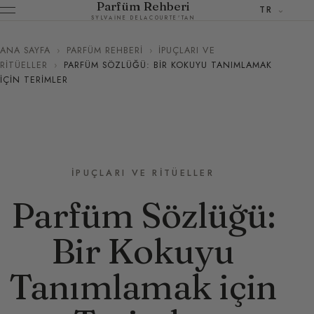
Parfüm Rehberi
TR
SYLVAINE DELACOURTE'TAN
ANA SAYFA
›
PARFÜM REHBERI
›
İPUÇLARI VE
RITÜELLER
›
PARFÜM SÖZLÜĞÜ: BIR KOKUYU TANIMLAMAK
IÇIN TERIMLER
İPUÇLARI VE RITÜELLER
Parfüm Sözlüğü:
Bir Kokuyu
Tanımlamak için