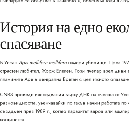
Пчеларите се объркват в началото », обяснява този 42-г
История на едно ек
спасяване
В Уесан
Apis mellifera mellifera
намери убежище. През 1978
страстен любител, Жорж Елекен. Този пчелар взел диви екз
планините Аре в централна Бретан с цел тяхното опазван
CNRS проведе изследвания върху ДНК на пчелата от Уеса
разновидността, увенчавайки по такъв начин работата по
създаден през 1989 г., когато паразитът вароа или вамп
континента.