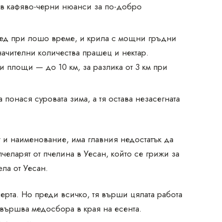
 в кафяво-черни нюанси за по-добро
 мед при лошо време, и крила с мощни гръдни
значителни количества прашец и нектар.
 площи — до 10 км, за разлика от 3 км при
 понася суровата зима, а тя остава незасегната
т и наименование, има главния недостатък да
еларят от пчелина в Уесан, който се грижи за
ла от Уесан.
черта. Но преди всичко, тя върши цялата работа
завършва медосбора в края на есента.