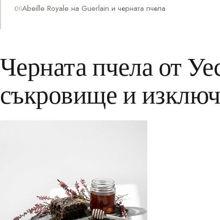
Abeille Royale на Guerlain и черната пчела
Черната пчела от Уе
съкровище и изключ