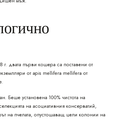
одишен мъж.
ологично
 г. двата първи кошера са поставени от
емпляри от apis mellifera mellifera от
е.
н. Беше установена 100% чистота на
 селекцията на асоциативния консерватий,
ирът на пчелата, опустошаващ цели колонии на