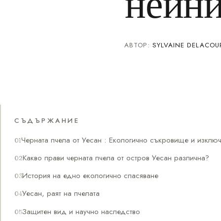
нейни
АВТОР:
SYLVAINE DELACOU
СЪДЪРЖАНИЕ
Черната пчела от Уесан : Екологично съкровище и изключ
Какво прави черната пчела от остров Уесан различна?
История на едно екологично спасяване
Уесан, раят на пчелата
Защитен вид и научно наследство