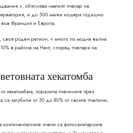
едвания », обяснява наетият пчелар на
нсерватория, и до 500 малки кошера годишно
и във Франция и Европа.
н, своя роден регион, « много по модна вълна
 10% в района на Нант, според пчеларя на
ветовната хекатомба
от хекатомбата, поразила пчелините през
 са загубили от 30 до 80% от своите пчелини,
а континенталните пчели са фитосанитарните