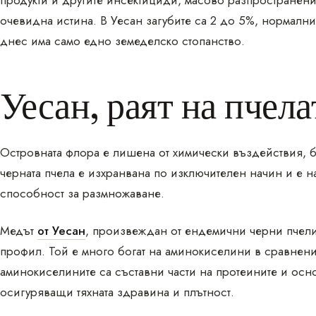
продукти и другите инсектициди, масово разпространени 
очевидна истина. В Уесан загубите са 2 до 5%, нормални
днес има само едно земеделско стопанство.
Уесан, раят на пчела
Островната флора е лишена от химически въздействия, б
черната пчела е изхранвана по изключителен начин и е
способност за размножаване.
Медът
от Уесан
, произвеждан от ендемични черни пчел
профил. Той е много богат на аминокиселини в сравнени
аминокиселините са съставни части на протеините и осно
осигуряващи тяхната здравина и плътност.