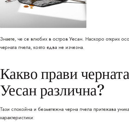
Знаете, че се влюбих в остров Уесан. Наскоро открих ос
черната пчела, която едва не изчезна.
Какво прави черната
Уесан различна?
Тази спокойна и безметежна черна пчела притежава уни
характеристики: