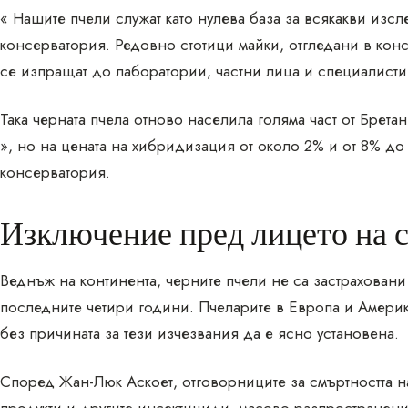
« Нашите пчели служат като нулева база за всякакви изсл
консерватория. Редовно стотици майки, отгледани в ко
се изпращат до лаборатории, частни лица и специалист
Така черната пчела отново населила голяма част от Брета
», но на цената на хибридизация от около 2% и от 8% до
консерватория.
Изключение пред лицето на с
Веднъж на континента, черните пчели не са застраховани 
последните четири години. Пчеларите в Европа и Америка
без причината за тези изчезвания да е ясно установена.
Според Жан-Люк Аскоет, отговорниците за смъртността н