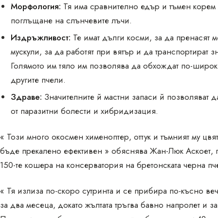
Морфология:
Тя има сравнително едър и тъмен корем
поглъщане на слънчевите лъчи.
Издръжливост:
Те имат дълги косми, за да пренасят
мускули, за да работят при вятър и да транспортират 
Голямото им тяло им позволява да обхождат по-широки
другите пчели.
Здраве:
Значителните й мастни запаси й позволяват да
от паразитни болести и хибридизация.
« Този много окосмен хименоптер, оттук и тъмният му цвя
бъде прекалено ефективен » обяснява Жан-Люк Аскоет, пч
150-те кошера на консерватория на бретонската черна пче
« Тя излиза по-скоро сутринта и се прибира по-късно ве
за два месеца, докато жълтата тръгва бавно напролет и 