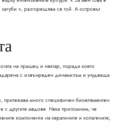
върху интензивните култури. « За мен това е
 загуби », разгорещява се той. А островът
та
огата на прашец и нектар, поради което
 надарена с извънреден динамизъм и учудваща
и, притежава много специфичен биоелементен
е с другите медове. Нека припомним, че
вните компоненти на кератините и колагените,