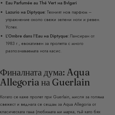
Eau Parfumée au Thé Vert на Bvlgari
Lazurio на Diptyque:
Техният нов парфюм –
упражнение около свежи зелени ноти и ревен.
Успех.
L’Ombre dans l’Eau на Diptyque:
Лансиран от
1983 г., евокативен за пролетта с много
разпознаваемата нота касис.
Финалната дума: Aqua
Allegoria на Guerlain
Когато се каже пролет при Guerlain, мисля за голяма
свежест и веднага се сещам за Aqua Allegoria от
класическата гама (любимата ми марка, тъй като бях