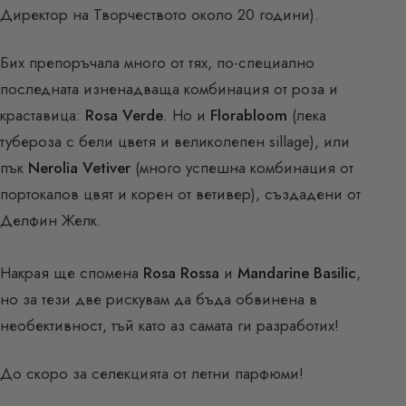
Директор на Творчеството около 20 години).
Бих препоръчала много от тях, по-специално
последната изненадваща комбинация от роза и
краставица:
Rosa Verde
. Но и
Florabloom
(лека
тубероза с бели цветя и великолепен sillage), или
пък
Nerolia Vetiver
(много успешна комбинация от
портокалов цвят и корен от ветивер), създадени от
Делфин Желк.
Накрая ще спомена
Rosa Rossa
и
Mandarine Basilic
,
но за тези две рискувам да бъда обвинена в
необективност, тъй като аз самата ги разработих!
До скоро за селекцията от летни парфюми!