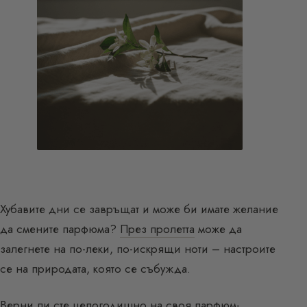
Хубавите дни се завръщат и може би имате желание
да смените парфюма?
През пролетта
може да
залегнете на по-леки, по-искрящи ноти – настроите
се на природата, която се събужда.
Верни ли сте целогодишно на своя парфюм-