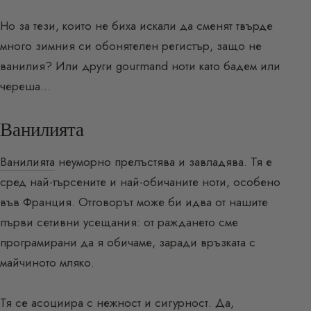
Но за тези, които не биха искали да сменят твърде
много зимния си обонятелен регистър, защо не
ванилия? Или други gourmand ноти като бадем или
череша…
Ванилията
Ванилията
неуморно прелъстява и завладява. Тя е
сред най-търсените и най-обичаните ноти, особено
във Франция. Отговорът може би идва от нашите
първи сетивни усещания: от раждането сме
програмирани да я обичаме, заради връзката с
майчиното мляко.
Тя се асоциира с нежност и сигурност. Да,