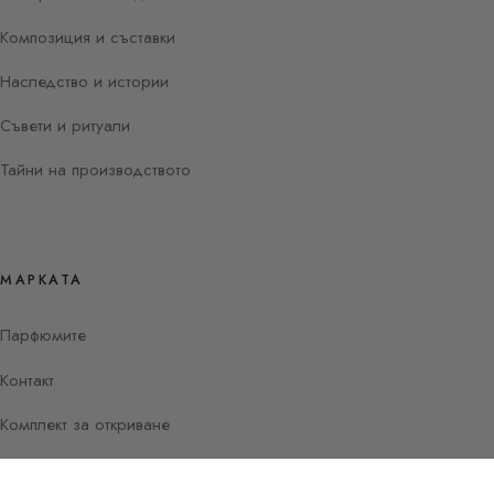
Композиция и съставки
Наследство и истории
Съвети и ритуали
Тайни на производството
МАРКАТА
Парфюмите
Контакт
Комплект за откриване
Instagram