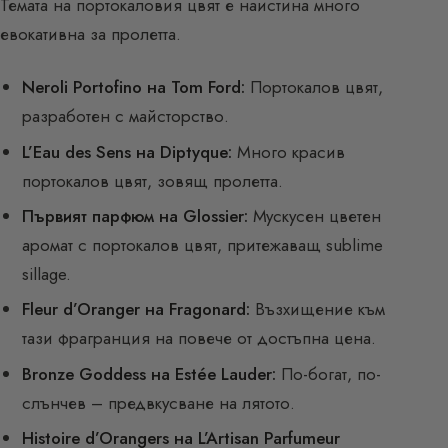
Темата на портокаловия цвят е наистина много
евокативна за пролетта.
Neroli Portofino на Tom Ford:
Портокалов цвят,
разработен с майсторство.
L’Eau des Sens на Diptyque:
Много красив
портокалов цвят, зовящ пролетта.
Първият парфюм на Glossier:
Мускусен цветен
аромат с портокалов цвят, притежаващ sublime
sillage.
Fleur d’Oranger на Fragonard:
Възхищение към
тази фрагранция на повече от достъпна цена.
Bronze Goddess на Estée Lauder:
По-богат, по-
слънчев – предвкусване на лятото.
Histoire d’Orangers на L’Artisan Parfumeur