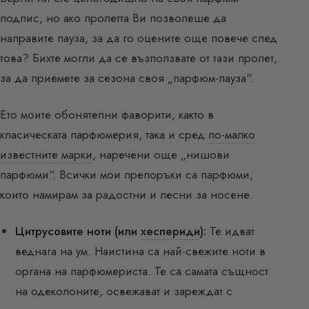
подпис, но ако пролетта Ви позволеше да
направите пауза, за да го оцените още повече след
това? Бихте могли да се възползвате от тази пролет,
за да приемете за сезона своя „парфюм-пауза“.
Ето моите обонятелни фаворити, както в
класическата парфюмерия, така и сред
по-малко
известните марки
, наречени още „нишови
парфюми“. Всички мои препоръки са парфюми,
които намирам за радостни и лесни за носене.
Цитрусовите ноти (или
хеспериди
):
Те идват
веднага на ум. Наистина са най-свежите ноти в
органа на парфюмериста. Те са самата същност
на одеколоните, освежават и зареждат с