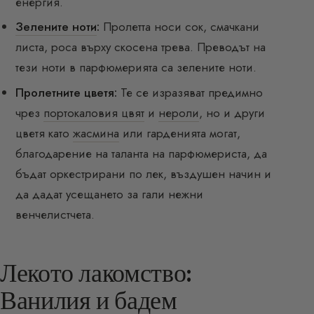
енергия.
Зелените ноти
:
Пролетта носи сок, смачкани
листа, роса върху скосена трева. Преводът на
тези ноти в парфюмерията са зелените ноти.
Пролетните цветя:
Те се изразяват предимно
чрез
портокаловия цвят
и
нероли
, но и други
цветя като
жасмина
или гарденията могат,
благодарение на таланта на парфюмериста, да
бъдат оркестрирани по лек, въздушен начин и
да дадат усещането за гали нежни
венчелистчета.
Лекото лакомство:
Ванилия и бадем