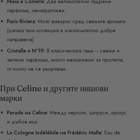
Misia и Comète:
Два великолепни пудрени
парфюма, ненатрапчиви.
Paris Riviera:
Моят фаворит сред свежите аромати
(цялата тази колекция е изключително добре
направена).
Cristalle и N°19:
В класическата гама – свежи и
зелени парфюми, много евокативни за пролетта,
от които не се уморявам.
При Celine и другите нишови
марки
Parade на Celine:
Между нероли, цитруси, мускус
и дъбов мъх.
La Cologne Indélébile на Frédéric Malle:
Eau de