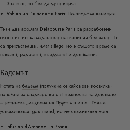
Shalimar, но без да му прилича.
Vahina на Delacourte Paris
:
По-плодова ванилия.
Тези два аромата
Delacourte Paris
са разработени
около истинска мадагаскарска ванилия без захар. Те
са присъстващи, имат sillage, но в същото време са
гъвкави, радостни, въздушни и деликатни.
Бадемът
Нотата на
бадема
(получена от кайсиеви костилки)
напомня за сладкарството и нежността на детството
– истинска „мадлена на Пруст в шише“. Това е
успокояваща, gourmand, но не сладникава нота.
Infusion d’Amande на Prada