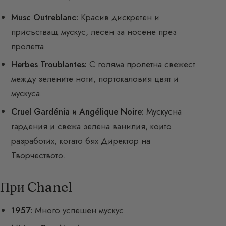
Musc Outreblanc:
Красив дискретен и
присъстващ мускус, лесен за носене през
пролетта.
Herbes Troublantes:
С голяма пролетна свежест
между зелените ноти, портокаловия цвят и
мускуса.
Cruel Gardénia и Angélique Noire:
Мускусна
гардения и свежа зелена ванилия, които
разработих, когато бях Директор на
Творчеството.
При Chanel
1957:
Много успешен мускус.