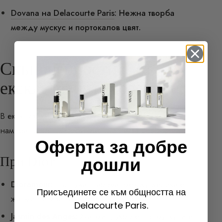
Dovana на Delacourte Paris
: Нежна творба
между мускус и портокалов цвят.
Скъпоценностите от
ексклузивните колекции
В ексклузивите на големите марки (по-скъпи) се
намират истински скъпоценности за сезона.
Оферта за добре
При Dior
дошли
Dioramour:
Вълнуващ аромат между деликатен
Присъединете се към общността на
жасмин и изискан ирис.
Delacourte Paris.
Jasmin des Anges:
Жасмин, укротен от мускусите.