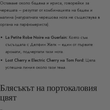
Оставаме около бадема и ириса, говорейки за
черешата – резултат от комбинацията на бадем и
малина (натуралната черешова нота не съществува в
органа на парфюмериста).
La Petite Robe Noire на Guerlain:
Която съм
съсъздала с Делфин Желк – един от първите
аромати, подчертали тази нота.
Lost Cherry и Electric Cherry на Tom Ford:
Цяла
успешна линия около тази тема.
Блясъкът на портокаловия
цвят