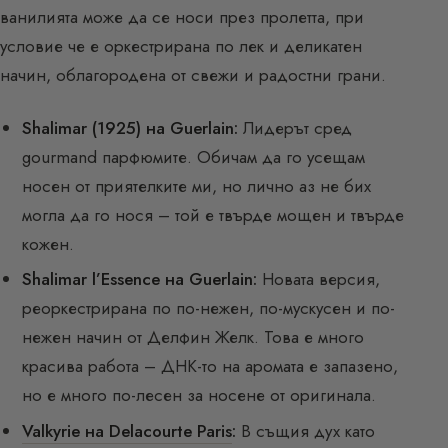
ванилията може да се носи през пролетта, при
условие че е оркестрирана по лек и деликатен
начин, облагородена от свежи и радостни грани.
Shalimar (1925) на Guerlain:
Лидерът сред
gourmand парфюмите. Обичам да го усещам
носен от приятелките ми, но лично аз не бих
могла да го нося – той е твърде мощен и твърде
кожен.
Shalimar l’Essence на Guerlain:
Новата версия,
реоркестрирана по по-нежен, по-мускусен и по-
нежен начин от Делфин Желк. Това е много
красива работа – ДНК-то на аромата е запазено,
но е много по-лесен за носене от оригинала.
Valkyrie на Delacourte Paris
:
В същия дух като