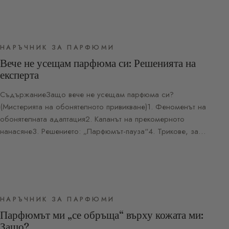
НАРЪЧНИК ЗА ПАРФЮМИ
Вече не усещам парфюма си: Решенията на
експерта
СъдържаниеЗащо вече не усещам парфюма си?
(Мистерията на обонятелното привикване)1. Феноменът на
обонятелната адаптация2. Капанът на прекомерното
нанасяне3. Решението: „Парфюмът-пауза“4. Трикове, за…
НАРЪЧНИК ЗА ПАРФЮМИ
Парфюмът ми „се обръща“ върху кожата ми:
Защо?