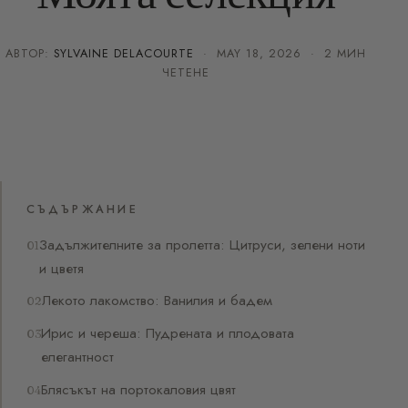
АВТОР:
SYLVAINE DELACOURTE
·
MAY 18, 2026
· 2 МИН
ЧЕТЕНЕ
СЪДЪРЖАНИЕ
Задължителните за пролетта: Цитруси, зелени ноти
и цветя
Лекото лакомство: Ванилия и бадем
Ирис и череша: Пудрената и плодовата
елегантност
Блясъкът на портокаловия цвят