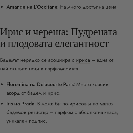
Amande на L’Occitane:
На много достъпна цена.
Ирис и череша: Пудрената
и плодовата елегантност
Бадемът нерядко се асоциира с
ириса
– една от
най-скъпите ноти в парфюмерията.
Florentina на Delacourte Paris
:
Много красив
акорд от бадем и ирис.
Iris на Prada:
В може би по-ирисов и по-малко
бадемов регистър – парфюм с абсолютна класа,
уникален подпис.