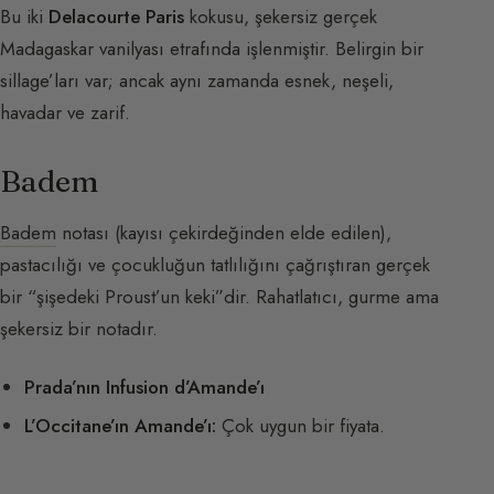
Bu iki
Delacourte Paris
kokusu, şekersiz gerçek
Madagaskar vanilyası etrafında işlenmiştir. Belirgin bir
sillage’ları var; ancak aynı zamanda esnek, neşeli,
havadar ve zarif.
Badem
Badem
notası (kayısı çekirdeğinden elde edilen),
pastacılığı ve çocukluğun tatlılığını çağrıştıran gerçek
bir “şişedeki Proust’un keki”dir. Rahatlatıcı, gurme ama
şekersiz bir notadır.
Prada’nın Infusion d’Amande’ı
L’Occitane’ın Amande’ı:
Çok uygun bir fiyata.