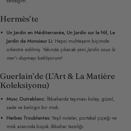
sevdiğim.
Hermès’te
Un Jardin en Méditerranée, Un Jardin sur le Nil, Le
Jardin de Monsieur Li:
Hepsi muhteşem biçimde
orkestre edilmiş. Yakında çıkacak yeni
Jardin sous la
mer
‘i duymayı bekliyorum!
Guerlain’de (L’Art & La Matière
Koleksiyonu)
Musc Outreblanc:
İlkbaharda taşıması kolay, güzel,
sade ve belirgin bir misk.
Herbes Troublantes:
Yeşil notalar, portakal çiçeği ve
misk arasında büyük ilkbahar tazeliği.