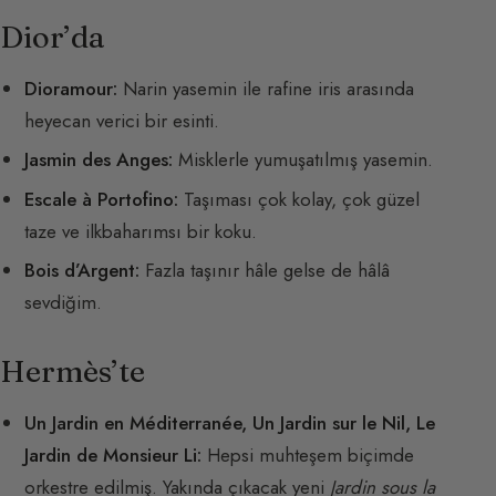
Dior’da
Dioramour:
Narin yasemin ile rafine iris arasında
heyecan verici bir esinti.
Jasmin des Anges:
Misklerle yumuşatılmış yasemin.
Escale à Portofino:
Taşıması çok kolay, çok güzel
taze ve ilkbaharımsı bir koku.
Bois d’Argent:
Fazla taşınır hâle gelse de hâlâ
sevdiğim.
Hermès’te
Un Jardin en Méditerranée, Un Jardin sur le Nil, Le
Jardin de Monsieur Li:
Hepsi muhteşem biçimde
orkestre edilmiş. Yakında çıkacak yeni
Jardin sous la