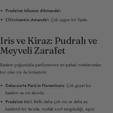
Prada’nın Infusion d’Amande’ı
L’Occitane’ın Amande’ı:
Çok uygun bir fiyata.
Iris ve Kiraz: Pudralı ve
Meyveli Zarafet
Badem çoğunlukla parfümerinin en pahalı notalarından
biri olan
iris
ile birleştirilir.
Delacourte Paris’in Florentina’sı
:
Çok güzel bir
badem ve iris akordu.
Prada’nın Iris’i:
Belki daha çok iris ve daha az
bademli bir tarzda, mutlak sınıf sergilediği, eşsiz