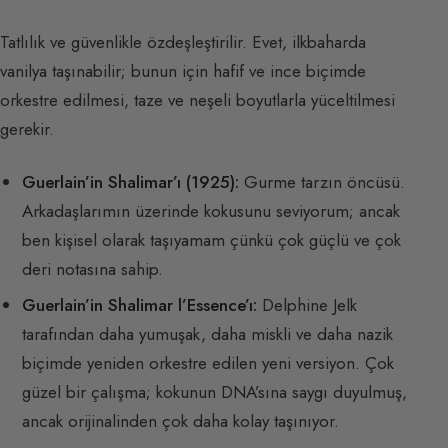
Tatlılık ve güvenlikle özdeşleştirilir. Evet, ilkbaharda
vanilya taşınabilir; bunun için hafif ve ince biçimde
orkestre edilmesi, taze ve neşeli boyutlarla yüceltilmesi
gerekir.
Guerlain’in Shalimar’ı (1925):
Gurme tarzın öncüsü.
Arkadaşlarımın üzerinde kokusunu seviyorum; ancak
ben kişisel olarak taşıyamam çünkü çok güçlü ve çok
deri notasına sahip.
Guerlain’in Shalimar l’Essence’ı:
Delphine Jelk
tarafından daha yumuşak, daha miskli ve daha nazik
biçimde yeniden orkestre edilen yeni versiyon. Çok
güzel bir çalışma; kokunun DNA’sına saygı duyulmuş,
ancak orijinalinden çok daha kolay taşınıyor.