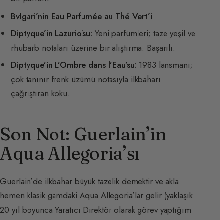
Bvlgari’nin Eau Parfumée au Thé Vert’i
Diptyque’in Lazurio’su:
Yeni parfümleri; taze yeşil ve
rhubarb notaları üzerine bir alıştırma. Başarılı.
Diptyque’in L’Ombre dans l’Eau’su:
1983 lansmanı;
çok tanınır frenk üzümü notasıyla ilkbaharı
çağrıştıran koku.
Son Not: Guerlain’in
Aqua Allegoria’sı
Guerlain’de ilkbahar büyük tazelik demektir ve akla
hemen klasik gamdaki Aqua Allegoria’lar gelir (yaklaşık
20 yıl boyunca Yaratıcı Direktör olarak görev yaptığım