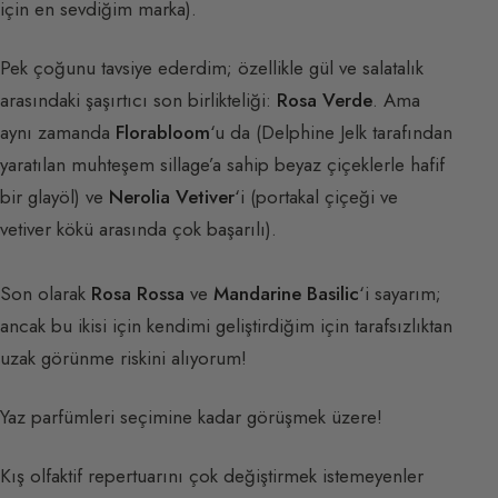
için en sevdiğim marka).
Pek çoğunu tavsiye ederdim; özellikle gül ve salatalık
arasındaki şaşırtıcı son birlikteliği:
Rosa Verde
. Ama
aynı zamanda
Florabloom
‘u da (Delphine Jelk tarafından
yaratılan muhteşem sillage’a sahip beyaz çiçeklerle hafif
bir glayöl) ve
Nerolia Vetiver
‘i (portakal çiçeği ve
vetiver kökü arasında çok başarılı).
Son olarak
Rosa Rossa
ve
Mandarine Basilic
‘i sayarım;
ancak bu ikisi için kendimi geliştirdiğim için tarafsızlıktan
uzak görünme riskini alıyorum!
Yaz parfümleri seçimine kadar görüşmek üzere!
Kış olfaktif repertuarını çok değiştirmek istemeyenler