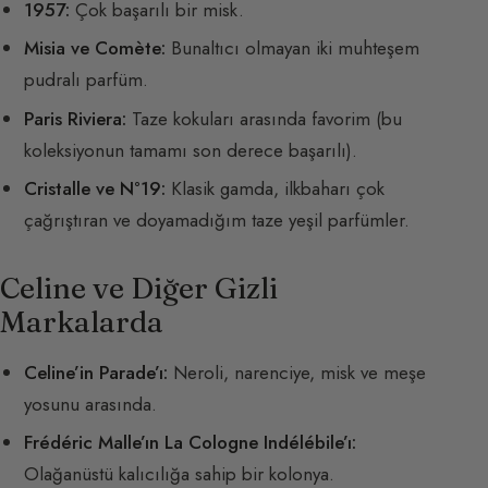
1957:
Çok başarılı bir misk.
Misia ve Comète:
Bunaltıcı olmayan iki muhteşem
pudralı parfüm.
Paris Riviera:
Taze kokuları arasında favorim (bu
koleksiyonun tamamı son derece başarılı).
Cristalle ve N°19:
Klasik gamda, ilkbaharı çok
çağrıştıran ve doyamadığım taze yeşil parfümler.
Celine ve Diğer Gizli
Markalarda
Celine’in Parade’ı:
Neroli, narenciye, misk ve meşe
yosunu arasında.
Frédéric Malle’ın La Cologne Indélébile’ı:
Olağanüstü kalıcılığa sahip bir kolonya.