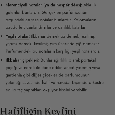
Narenciyeli notalar (ya da
hespéridées
):
Akla ilk
gelenler bunlardır. Gerçekten parfümcünün
orgundaki en taze notalar bunlardır. Kolonyaların
özüdürler; canlandırırlar ve canlılık katarlar.
Yeşil notalar
:
İlkbahar demek öz demek, ezilmiş
yaprak demek, kesilmiş çim üzerinde çiğ demektir.
Parfümerideki bu notaların karşılığı yeşil notalardır.
İlkbahar çiçekleri:
Bunlar ağırlıklı olarak
portakal
çiçeği
ve
neroli
ile ifade edilir; ancak
yasemin
veya
gardenia gibi diğer çiçekler de parfümcünün
yeteneği sayesinde hafif ve havadar biçimde orkestre
edilip taç yaprakları okşuyor hissini verebilir.
Hafifliğin Keyfini