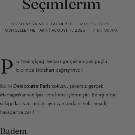
Seçimlerim
YAZAN
SYLVAINE DELACOURTE
·
MAY 20, 2026
·
GÜNCELLENME TARIHI
AUGUST 7, 2026
· 7 DK OKUMA
P
ortakal çiçeği teması gerçekten çok güçlü
biçimde ilkbaharı çağrıştırıyor.
Bu iki
Delacourte Paris
kokusu, şekersiz gerçek
Madagaskar vanilyası etrafında işlenmiştir. Belirgin bir
sillage’ları var; ancak aynı zamanda esnek, neşeli,
havadar ve zarif.
Badem