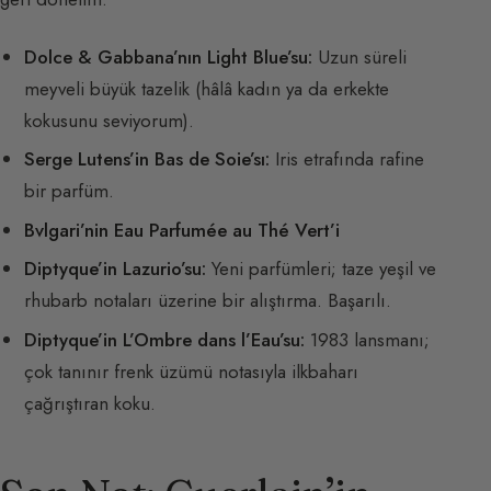
Dolce & Gabbana’nın Light Blue’su:
Uzun süreli
meyveli büyük tazelik (hâlâ kadın ya da erkekte
kokusunu seviyorum).
Serge Lutens’in Bas de Soie’sı:
Iris etrafında rafine
bir parfüm.
Bvlgari’nin Eau Parfumée au Thé Vert’i
Diptyque’in Lazurio’su:
Yeni parfümleri; taze yeşil ve
rhubarb notaları üzerine bir alıştırma. Başarılı.
Diptyque’in L’Ombre dans l’Eau’su:
1983 lansmanı;
çok tanınır frenk üzümü notasıyla ilkbaharı
çağrıştıran koku.