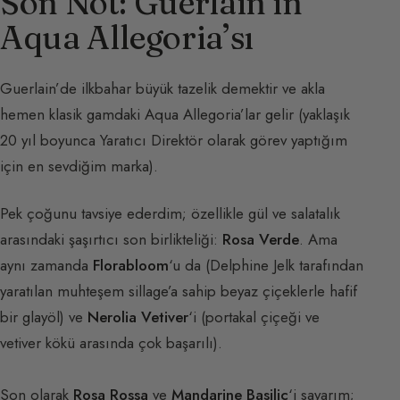
Son Not: Guerlain’in
Aqua Allegoria’sı
Guerlain’de ilkbahar büyük tazelik demektir ve akla
hemen klasik gamdaki Aqua Allegoria’lar gelir (yaklaşık
20 yıl boyunca Yaratıcı Direktör olarak görev yaptığım
için en sevdiğim marka).
Pek çoğunu tavsiye ederdim; özellikle gül ve salatalık
arasındaki şaşırtıcı son birlikteliği:
Rosa Verde
. Ama
aynı zamanda
Florabloom
‘u da (Delphine Jelk tarafından
yaratılan muhteşem sillage’a sahip beyaz çiçeklerle hafif
bir glayöl) ve
Nerolia Vetiver
‘i (portakal çiçeği ve
vetiver kökü arasında çok başarılı).
Son olarak
Rosa Rossa
ve
Mandarine Basilic
‘i sayarım;