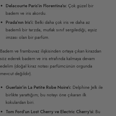
Delacourte Paris’in Florentina’sı
:
Çok güzel bir
badem ve iris akordu.
Prada’nın Iris’i:
Belki daha çok iris ve daha az
bademli bir tarzda, mutlak sınıf sergilediği, eşsiz
imzası olan bir parfüm.
Badem ve frambuvaz ilişkisinden ortaya çıkan kirazdan
söz ederek badem ve iris etrafında kalmaya devam
edelim (doğal kiraz notası parfümcünün orgunda
mevcut değildir).
Guerlain’in La Petite Robe Noire’ı:
Delphine Jelk ile
birlikte yarattığım; bu notayı öne çıkaran ilk
kokulardan biri.
Tom Ford’un Lost Cherry ve Electric Cherry’si:
Bu