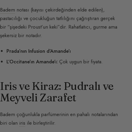
Badem
notası (kayısı çekirdeğinden elde edilen),
pastacılığı ve çocukluğun tatlılığını çağrıştıran gerçek
bir “şişedeki Proust’un keki”dir. Rahatlatıcı, gurme ama
şekersiz bir notadır.
Prada’nın Infusion d’Amande’ı
L’Occitane’ın Amande’ı:
Çok uygun bir fiyata.
Iris ve Kiraz: Pudralı ve
Meyveli Zarafet
Badem çoğunlukla parfümerinin en pahalı notalarından
biri olan
iris
ile birleştirilir.