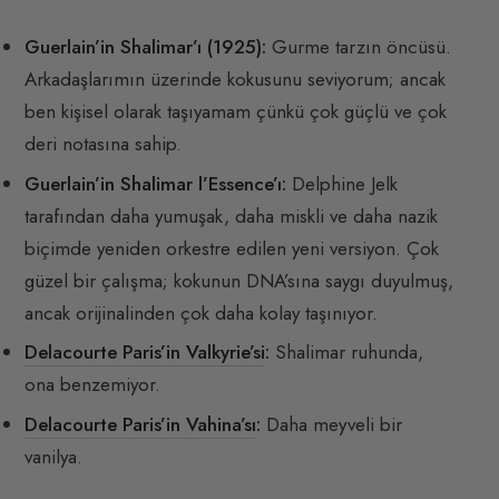
Guerlain’in Shalimar’ı (1925):
Gurme tarzın öncüsü.
Arkadaşlarımın üzerinde kokusunu seviyorum; ancak
ben kişisel olarak taşıyamam çünkü çok güçlü ve çok
deri notasına sahip.
Guerlain’in Shalimar l’Essence’ı:
Delphine Jelk
tarafından daha yumuşak, daha miskli ve daha nazik
biçimde yeniden orkestre edilen yeni versiyon. Çok
güzel bir çalışma; kokunun DNA’sına saygı duyulmuş,
ancak orijinalinden çok daha kolay taşınıyor.
Delacourte Paris’in Valkyrie’si
:
Shalimar ruhunda,
ona benzemiyor.
Delacourte Paris’in Vahina’sı
:
Daha meyveli bir
vanilya.