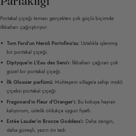
Parlaklığı
Portakal çiçeği teması gerçekten çok güçlü biçimde
ilkbaharı çağrıştırıyor.
Tom Ford’un Neroli Portofino’su:
Ustalıkla işlenmiş
bir portakal çiçeği.
Diptyque’in L’Eau des Sens’ı:
İlkbaharı çağıran çok
güzel bir portakal çiçeği.
İlk Glossier parfümü:
Muhteşem sillage’a sahip miskli
çiçeksi portakal çiçeği.
Fragonard’ın Fleur d’Oranger’ı:
Bu kokuya hayran
kalıyorum, üstelik oldukça uygun fiyatlı.
Estée Lauder’ın Bronze Goddess’ı:
Daha zengin,
daha güneşli; yazın ön tadı.