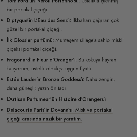
Tom Ford’un Neroli Portofino’su:
Ustalıkla işlenmiş
bir portakal çiçeği.
Diptyque’in L’Eau des Sens’ı:
İlkbaharı çağıran çok
güzel bir portakal çiçeği.
İlk Glossier parfümü:
Muhteşem sillage’a sahip miskli
çiçeksi portakal çiçeği.
Fragonard’ın Fleur d’Oranger’ı:
Bu kokuya hayran
kalıyorum, üstelik oldukça uygun fiyatlı.
Estée Lauder’ın Bronze Goddess’ı:
Daha zengin,
daha güneşli; yazın ön tadı.
L’Artisan Parfumeur’ün Histoire d’Orangers’ı
Delacourte Paris’in Dovana’sı: Misk ve portakal
çiçeği arasında nazik bir yaratım.