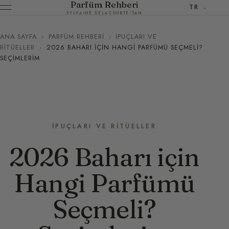
Parfüm Rehberi
TR
SYLVAINE DELACOURTE'TAN
ANA SAYFA
›
PARFÜM REHBERI
›
İPUÇLARI VE
RITÜELLER
›
2026 BAHARI IÇIN HANGI PARFÜMÜ SEÇMELI?
SEÇIMLERIM
İPUÇLARI VE RITÜELLER
2026 Baharı için
Hangi Parfümü
Seçmeli?