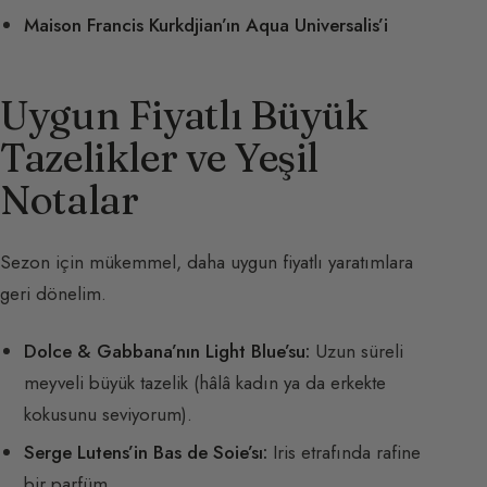
Maison Francis Kurkdjian’ın Aqua Universalis’i
Uygun Fiyatlı Büyük
Tazelikler ve Yeşil
Notalar
Sezon için mükemmel, daha uygun fiyatlı yaratımlara
geri dönelim.
Dolce & Gabbana’nın Light Blue’su:
Uzun süreli
meyveli büyük tazelik (hâlâ kadın ya da erkekte
kokusunu seviyorum).
Serge Lutens’in Bas de Soie’sı:
Iris etrafında rafine
bir parfüm.