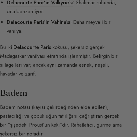
Delacourte Paris’in Valkyrie’si
:
Shalimar ruhunda,
ona benzemiyor.
Delacourte Paris’in Vahina’sı
:
Daha meyveli bir
vanilya.
Bu iki
Delacourte Paris
kokusu, şekersiz gerçek
Madagaskar vanilyası etrafında işlenmiştir. Belirgin bir
sillage’ları var; ancak aynı zamanda esnek, neşeli,
havadar ve zarif.
Badem
Badem
notası (kayısı çekirdeğinden elde edilen),
pastacılığı ve çocukluğun tatlılığını çağrıştıran gerçek
bir “şişedeki Proust’un keki”dir. Rahatlatıcı, gurme ama
şekersiz bir notadır.