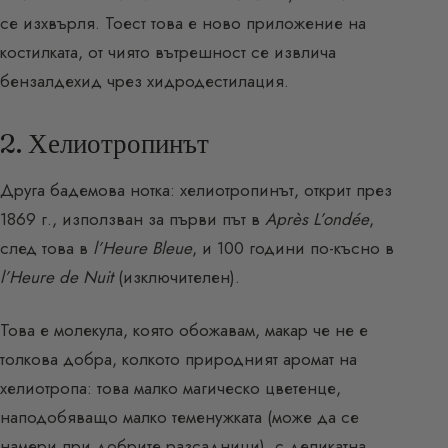
се изхвърля. Тоест това е ново приложение на
костилката, от чиято вътрешност се извлича
бензалдехид чрез хидродестилация.
2. Хелиотропинът
Друга бадемова нотка: хелиотропинът, открит през
1869 г., използван за първи път в
Après L’ondée
,
след това в
l’Heure Bleue
, и 100 години по-късно в
l’Heure de Nuit
(изключителен).
Това е молекула, която обожавам, макар че не е
толкова добра, колкото природният аромат на
хелиотропа: това малко магическо цветенце,
наподобяващо малко теменужката (може да се
намери при добрите разсадници), с деликатна