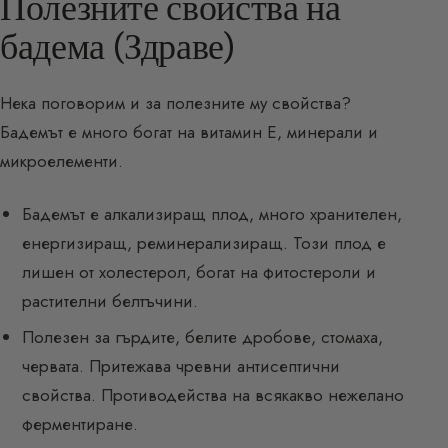
Полезните свойства на
бадема (Здраве)
Нека поговорим и за полезните му свойства?
Бадемът е много богат на витамин E, минерали и
микроелементи.
Бадемът е алкализиращ плод, много хранителен,
енергизиращ, реминерализиращ. Този плод е
лишен от холестерол, богат на фитостероли и
растителни белтъчини.
Полезен за гърдите, белите дробове, стомаха,
червата. Притежава чревни антисептични
свойства. Противодейства на всякакво нежелано
ферментиране.