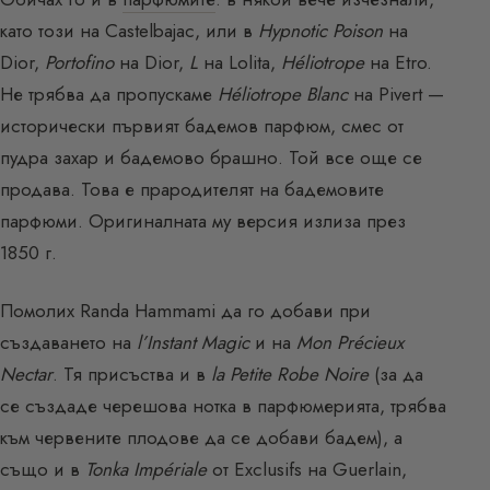
като този на Castelbajac, или в
Hypnotic Poison
на
Dior,
Portofino
на Dior,
L
на Lolita,
Héliotrope
на Etro.
Не трябва да пропускаме
Héliotrope Blanc
на Pivert —
исторически първият бадемов парфюм, смес от
пудра захар и бадемово брашно. Той все още се
продава. Това е прародителят на бадемовите
парфюми. Оригиналната му версия излиза през
1850 г.
Помолих Randa Hammami да го добави при
създаването на
l’Instant Magic
и на
Mon Précieux
Nectar
. Тя присъства и в
la Petite Robe Noire
(за да
се създаде черешова нотка в парфюмерията, трябва
към червените плодове да се добави бадем), а
също и в
Tonka Impériale
от Exclusifs на Guerlain,