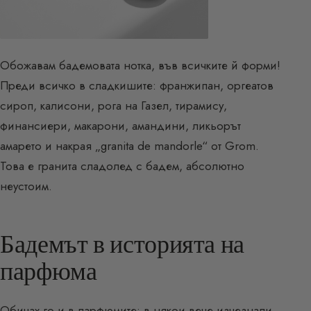
Обожавам бадемовата нотка, във всичките й форми!
Преди всичко в сладкишите: франжипан, оргеатов
сироп, калисони, рога на Газел, тирамису,
финансиери, макарони, амандини, ликьорът
амарето и накрая „granita de mandorle“ от Grom.
Това е гранита сладолед с бадем, абсолютно
неустоим.
Бадемът в историята на
парфюма
Обичах го и в
парфюмите
: в някои вече изчезнали,