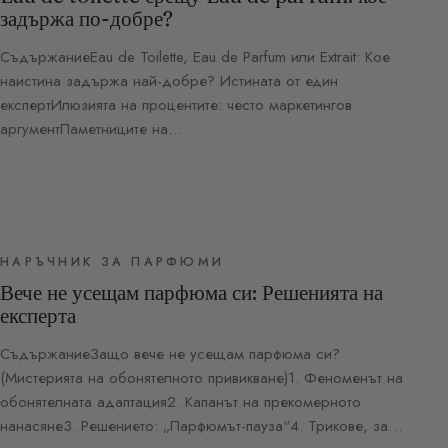
задържа по-добре?
СъдържаниеEau de Toilette, Eau de Parfum или Extrait: Кое
наистина задържа най-добре? Истината от един
експертИлюзията на процентите: често маркетингов
аргументПаметниците на…
НАРЪЧНИК ЗА ПАРФЮМИ
Вече не усещам парфюма си: Решенията на
експерта
СъдържаниеЗащо вече не усещам парфюма си?
(Мистерията на обонятелното привикване)1. Феноменът на
обонятелната адаптация2. Капанът на прекомерното
нанасяне3. Решението: „Парфюмът-пауза“4. Трикове, за…