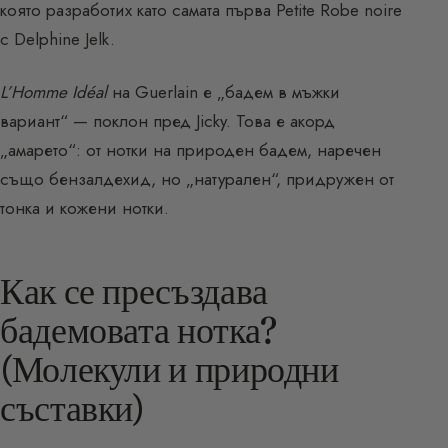
която разработих като самата първа Petite Robe noire
с Delphine Jelk.
L’Homme Idéal
на Guerlain е „бадем в мъжки
вариант“ — поклон пред Jicky. Това е акорд
„амарето“: от нотки на природен бадем, наречен
също бензалдехид, но „натурален“, придружен от
тонка и кожени нотки.
Как се пресъздава
бадемовата нотка?
(Молекули и природни
съставки)