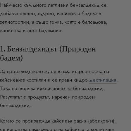
Най-често към много летливия бензалдехид се
добавят цветен, пудрен, ванилов и бадемов
хелиотропин, а също тонка, която е балсамова,
ванилова и леко бадемова.
1. Бензалдехидът (Природен
бадем)
За производството му се взема вътрешността на
кайсиевите костилки и се прави хидро
дестилация
.
Това позволява извличането на бензалдехид.
Резултатът е продуктът, наречен природен
бензалдехид.
Когато се произвежда кайсиева ракия (абрикотин),
се използва само месото на кайсията, а костилката