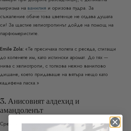
миризма на
ванилия
и оризова пудра. За
съжаление обаче това цветенце не отдава душата
си! За щастие хелиотропинът дойде на помощ на
парфюмеристите.
Emile Zola:
«Те пресичаха полета с реседа, стигащи
до коленете им, като истински аромат. До тях —
нива с хелиотропи, с толкова нежно ванилово
дишане, което придаваше на вятъра нещо като
кадифена ласка.»
3. Анисовият алдехид и
амандоленът
Сред леко бадемовите нотки може да се вземе