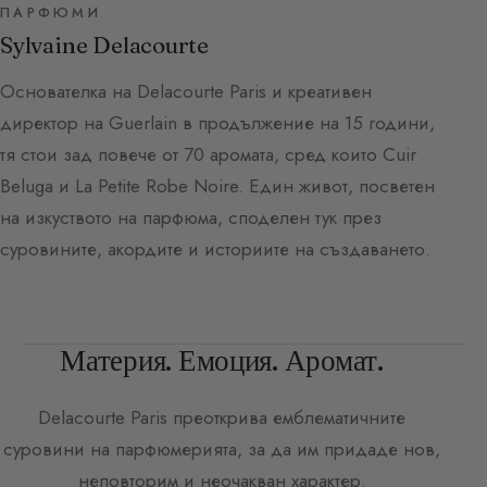
ПАРФЮМИ
Sylvaine Delacourte
Основателка на Delacourte Paris и креативен
директор на Guerlain в продължение на 15 години,
тя стои зад повече от 70 аромата, сред които Cuir
Beluga и La Petite Robe Noire. Един живот, посветен
на изкуството на парфюма, споделен тук през
суровините, акордите и историите на създаването.
Материя. Емоция. Аромат.
Delacourte Paris
преоткрива емблематичните
суровини на парфюмерията, за да им придаде нов,
неповторим и неочакван характер.