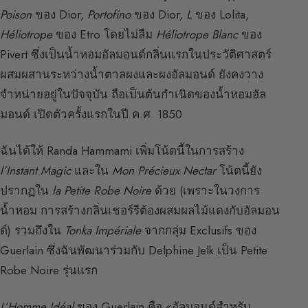
Poison
ของ Dior,
Portofino
ของ Dior,
L
ของ Lolita,
Héliotrope
ของ Etro โดยไม่ลืม
Héliotrope Blanc
ของ
Pivert ซึ่งเป็นน้ำหอมอัลมอนด์กลิ่นแรกในประวัติศาสตร์
ผสมผสานระหว่างน้ำตาลผงและผงอัลมอนด์ ยังคงวาง
จำหน่ายอยู่ในปัจจุบัน ถือเป็นต้นกำเนิดของน้ำหอมอัล
มอนด์ เปิดตัวครั้งแรกในปี ค.ศ. 1850
ฉันได้ให้ Randa Hammami เพิ่มโน้ตนี้ในการสร้าง
l’Instant Magic
และใน
Mon Précieux Nectar
โน้ตนี้ยัง
ปรากฏใน
la Petite Robe Noire
ด้วย (เพราะในวงการ
น้ำหอม การสร้างกลิ่นเชอร์รีต้องผสมผลไม้แดงกับอัลมอน
ด์) รวมถึงใน
Tonka Impériale
จากกลุ่ม Exclusifs ของ
Guerlain ซึ่งฉันพัฒนาร่วมกับ Delphine Jelk เป็น Petite
Robe Noire รุ่นแรก
L’Homme Idéal
ของ Guerlain คือ «อัลมอนด์สำหรับ