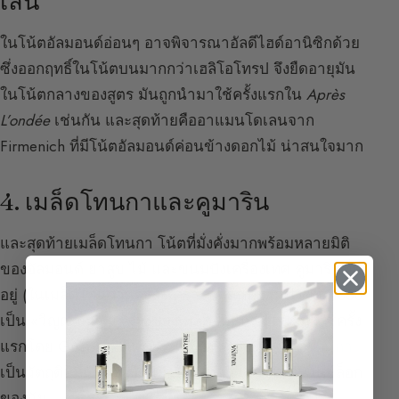
เลน
ในโน้ตอัลมอนด์อ่อนๆ อาจพิจารณาอัลดีไฮด์อานิซิกด้วย
ซึ่งออกฤทธิ์ในโน้ตบนมากกว่าเฮลิโอโทรป จึงยืดอายุมัน
ในโน้ตกลางของสูตร มันถูกนำมาใช้ครั้งแรกใน
Après
L’ondée
เช่นกัน และสุดท้ายคืออาแมนโดเลนจาก
Firmenich ที่มีโน้ตอัลมอนด์ค่อนข้างดอกไม้ น่าสนใจมาก
4. เมล็ดโทนกาและคูมาริน
และสุดท้ายเมล็ดโทนกา โน้ตที่มั่งคั่งมากพร้อมหลายมิติ
ของอัลมอนด์ ยาสูบ ไม้ และขนมปังเครื่องเทศ คูมารินที่มี
อยู่ (ในเมล็ดโทนกาและสังเคราะห์) ค้นพบในปี ค.ศ. 1868
เป็น «วิญญาณ» แท้จริงของเมล็ดโทนกา ถูกนำมาใช้ครั้ง
แรกโดย Guerlain ใน
Jicky
ในปี ค.ศ. 1889
เมล็ดโทนกา
เป็นวัตถุดิบที่ฉันได้เขียนถึงใน
บทความฉบับเต็ม
ในบล็อก
ของฉัน