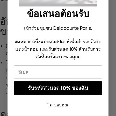
ข้อเสนอต้อนรับ
อัลมอนด์ในคอลเลกชัน
เข้าร่วมชุมชน Delacourte Paris.
ของ Sylvaine Delacourte
จดหมายหนึ่งฉบับต่อสัปดาห์เพื่อสำรวจศิลปะ
มีอยู่ร่วมกับอัลมอนด์ธรรมชาติใน
Vangelis
ของ
แห่งน้ำหอม และรับส่วนลด 10% สำหรับการ
Collection Vanille
สั่งซื้อครั้งแรกของคุณ.
โน้ตอัลมอนด์ธรรมชาติปรากฏชัดในโน้ตบนของ
Email
Florentina
จาก
Collection Muscs
ซึ่งตามด้วยกลุ่ม
ดอกไม้ผงๆ ได้แก่
มิโมซา
เฮลิโอโทรป ไวโอเล็ต และ
รากไอริส
โน้ตเวทิเวอร์
ไหลผ่านน้ำหอมและให้การสั่น
รับรหัสส่วนลด 10% ของฉัน
สะเทือนแก่มัน
ไม่ ขอบคุณ
คุณประโยชน์ของอัลมอน