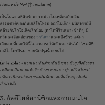
l’Heure de Nuit
(รุ่น exclusive)
เป็นโมเลกุลที่ฉันรักมาก แม้จะไม่เหมือนกับกลิ่น
ธรรมชาติของต้นเฮลิโอโทรป ดอกไม้เล็กๆ มหัศจรรย์ที่
คล้ายกับไวโอเล็ตเล็กน้อย (หาได้ที่ร้านเพาะชำดีๆ) มี
กลิ่นละเอียดอ่อนของ
วานิลลา
และแป้งข้าว แต่น่า
เสียดายที่ดอกไม้นี้ไม่สามารถให้กลิ่นของมันได้! โชคดีที่
เฮลิโอโทรปินมาช่วยนักปรุงน้ำหอมได้
Émile Zola :
«
พวกเขาเดินผ่านต้นรีเซดา ซึ่งสูงถึงหัวเข่า
เหมือนกลิ่นหอมแท้จริง ข้างๆ พวกเขา ทุ่งเฮลิโอโทรป
กลิ่นวานิลลาอ่อนๆ ของมันพัดพาลมลื่นไหลดุจสัมผัส
กำมะหยี่
»
3. อัลดีไฮด์อานิซิกและอาแมนโด