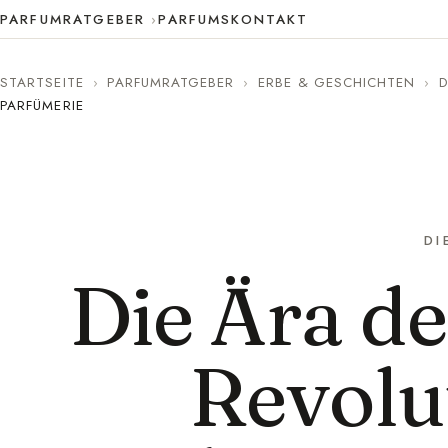
PARFUMRATGEBER
PARFUMS
KONTAKT
STARTSEITE
›
PARFUMRATGEBER
›
ERBE & GESCHICHTEN
›
D
PARFÜMERIE
DI
Die Ära de
Revolu