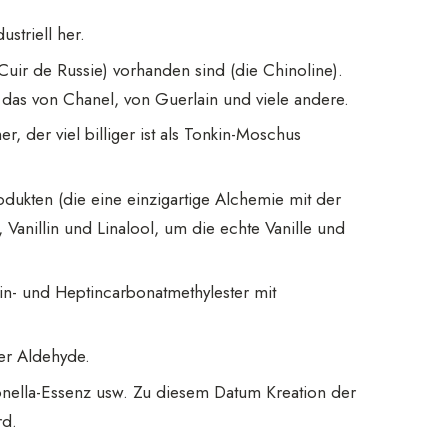
striell her.
uir de Russie) vorhanden sind (die Chinoline).
 das von Chanel, von Guerlain und viele andere.
, der viel billiger ist als Tonkin-Moschus
odukten (die eine einzigartige Alchemie mit der
Vanillin und Linalool, um die echte Vanille und
n- und Heptincarbonatmethylester mit
der Aldehyde.
onella-Essenz usw. Zu diesem Datum Kreation der
rd.