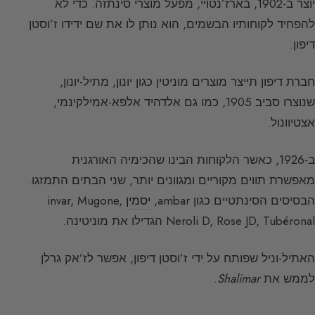
יוצר ב-1902, בארז’נטויי, מפעל מוצרי סינתזה. כדי לא
להפחיד לקוחותיו הבשמים, הוא נותן לו את שם ידידו ז’וסטן
דיפון.
חברת דיפון תייצר מוצרים מוניטין כגון יונון, מתיל-יונון,
שנוצרו סביב 1905, כמו גם אלדהיד אלפא-אמילקינמי,
אצטיוונול.
ב-1926, כאשר הלקוחות הבינו שהכימיה האורגנית
מאפשרת תווים מקוריים ומגוונים יותר, שני הבתים התמזגו.
הבסיסים הסינתטיים כגון ambar,
יסמין
invar, Mugone,
Neroli D, Rose JD, Tubéronal הגדילו את מוניטינה.
האתיל-וניל שפותח על ידי ז’וסטן דיפון, אפשר לז’אק גרלן
לממש את
Shalimar
.