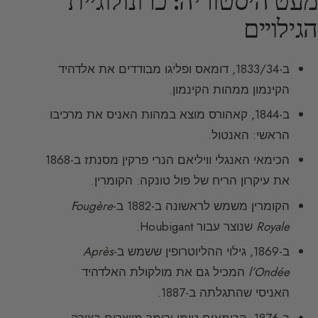
מעט היסטוריה: כרונולוגיית
הגילויים
ב-1833/34, דומאס ופליגו מבודדים את אלדהיד
הקינמון ממהות הקינמון.
ב-1844, קאהורס מוצא במהות האניס את מרכיבו
הראשי: האנטול.
הכימאי האנגלי וויליאם הנרי פרקין מסנתז ב-1868
את עיקרון הריח של פול טונקה: הקומרין.
הקומרין משמש לראשונה ב-1882 ב-
Fougère
Royale
שנוצר עבור Houbigant.
ב-1869, גילוי ההליוטרופין ששמש ב-
Après
l’Ondée
המכיל גם את מולקולת האלדהיד
האניסי שהתגלתה ב-1887.
ב-1876, הכימאים טימן ורימר מייצרים בצורה