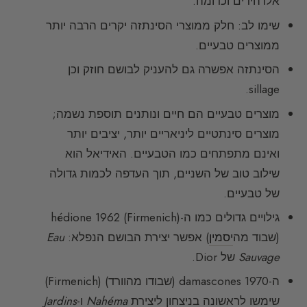
אלדהידים וכדומה.
שימו לב: חלק ממוצרי הסינתזה יקרים הרבה יותר
ממוצרים טבעיים.
הסינתזה אפשרה גם להעניק לבושם חוזק וכן
sillage.
מוצרים טבעיים הם חיים ונותנים תוספת נשמה;
מוצרים סינתטיים ליניאריים יותר, יציבים יותר
ואינם מתפתחים כמו הטבעיים. האידיאל הוא
שילוב טוב של השניים, תוך העדפה לכמות גדולה
של טבעיים.
גילויים גדולים כמו ה-hédione 1962 (Firmenich)
(שבוד מה
יסמין
) אפשר יצירת הבושם הנפלא:
Eau
Sauvage
של Dior.
ה-damascones 1970 (שבודו מהוורד) (Firmenich)
שימשו לראשונה בניצחון ליצירת
Nahéma
ו-
Jardins