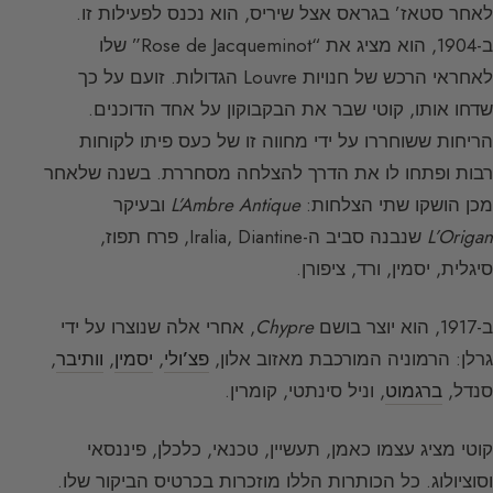
לאחר סטאז’ בגראס אצל שיריס, הוא נכנס לפעילות זו.
ב-1904, הוא מציג את “Rose de Jacqueminot” שלו
לאחראי הרכש של חנויות Louvre הגדולות. זועם על כך
שדחו אותו, קוטי שבר את הבקבוקון על אחד הדוכנים.
הריחות ששוחררו על ידי מחווה זו של כעס פיתו לקוחות
רבות ופתחו לו את הדרך להצלחה מסחררת. בשנה שלאחר
מכן הושקו שתי הצלחות:
L’Ambre Antique
ובעיקר
L’Origan
שנבנה סביב ה-Iralia, Diantine, פרח תפוז,
סיגלית, יסמין, ורד, ציפורן.
ב-1917, הוא יוצר בושם
Chypre
, אחרי אלה שנוצרו על ידי
גרלן: הרמוניה המורכבת מאזוב אלון,
פצ’ולי
,
יסמין
,
וותיבר
,
סנדל,
ברגמוט
, וניל סינתטי, קומרין.
קוטי מציג עצמו כאמן, תעשיין, טכנאי, כלכלן, פיננסאי
וסוציולוג. כל הכותרות הללו מוזכרות בכרטיס הביקור שלו.