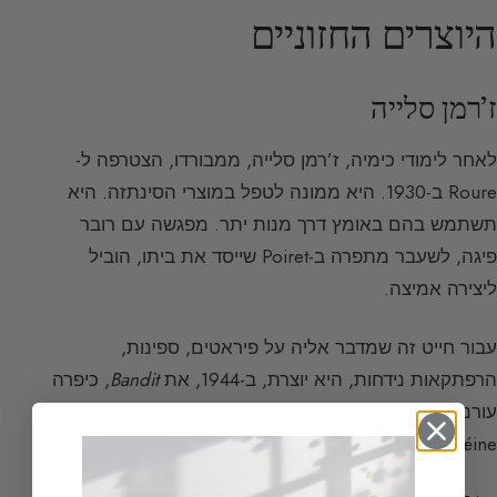
היוצרים החזוניים
ז’רמן סלייה
לאחר לימודי כימיה, ז’רמן סלייה, ממבורדו, הצטרפה ל-
Roure ב-1930. היא ממונה לטפל במוצרי הסינתזה. היא
תשתמש בהם באומץ דרך מנות יתר. מפגשה עם רובר
פיגה, לשעבר מתפרה ב-Poiret שייסד את ביתו, הוביל
ליצירה אמיצה.
עבור חייט זה שמדבר אליה על פיראטים, ספינות,
הרפתקאות נידחות, היא יוצרת, ב-1944, את
Bandit
, כיפרה
עורנית שבה היא מעזה להכניס 1% ממולקולת ה-Isobutyl
quinoléine: תו העור המפורסם.