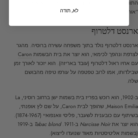
התווים הריחניים. כלי עבודתו של הבשם נקרא אמנם
לא, תודה
“אורגן”.
ארנסט דלטרוף
ארנסט דלטרוף נולד בתוך משפחה עשירה ברוסיה. מהגר
לצרפת ונהפך לכימאי, הוא יוצר את בית הבשמות
Caron
עם אחיו ראול דלטרוף (עובד באריזה). הוא יזכור לאורך זמן
שבילדותו, אמו לרוב טפטפה על עורפו טיפה מהבושם
שלה.
ב-1902, הוא רוכש בפריז בית בשמות ישן ברחוב רוסיני, La
Maison Emilia, שהופך לבית Caron, על שם לץ אופנתי,
בשיתוף עם כובענית לשעבר, פליסי וואנפואיי (1874-1967).
הוא יוצר את
Narcisse Noir
ב-1911.
Tabac blond
ב-1919
(בשמות אליטיסטיות מאוד שנועדו לייצוא).