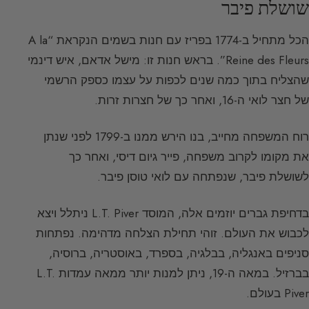
שושלת פיבר
הכל מתחיל ב-1774 בפריז עם חנות בשמים הנקראת “A la
Reine des Fleurs”. בראש חנות זו: מישל אדאם, איש דינמי
שהצליח בתוך כמה שנים לכפות על עצמו כספק הרשמי
של חצר לואי ה-16, ואחר כך של חצרות זרות.
רוח המשפחה מחייב, בנו הירש ממנו ב-1799 לפני שנתן
את מקומו לקרוב משפחה, פייר גיום דיסי, ואחר כך
לשושלת פיבר, שנפתחה עם לואי טוסן פיבר.
בדחיפת גברים יוזמים אלה, המוסד L.T. Piver ניתלל ויצא
לכבוש את העולם. זוהי תחילת הצלחה מדהימה. נפתחות
סניפים באנגליה, בבלגיה, בספרד, באוסטריה, ברוסיה,
בברזיל. במאה ה-19, ניתן למנות יותר ממאה עמדות L.T.
Piver בעולם.