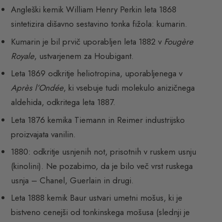
Angleški kemik William Henry Perkin leta 1868
sintetizira dišavno sestavino tonka fižola: kumarin.
Kumarin je bil prvič uporabljen leta 1882 v
Fougère
Royale
, ustvarjenem za Houbigant.
Leta 1869 odkritje heliotropina, uporabljenega v
Après l’Ondée
, ki vsebuje tudi molekulo anizičnega
aldehida, odkritega leta 1887.
Leta 1876 kemika Tiemann in Reimer industrijsko
proizvajata vanilin.
1880: odkritje usnjenih not, prisotnih v ruskem usnju
(kinolini). Ne pozabimo, da je bilo več vrst ruskega
usnja – Chanel, Guerlain in drugi.
Leta 1888 kemik Baur ustvari umetni mošus, ki je
bistveno cenejši od tonkinskega mošusa (slednji je