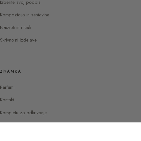
Izberite svoj podpis
Kompozicija in sestavine
Nasveti in rituali
Skrivnosti izdelave
ZNAMKA
Parfumi
Kontakt
Kompletu za odkrivanje
Instagram
Facebook