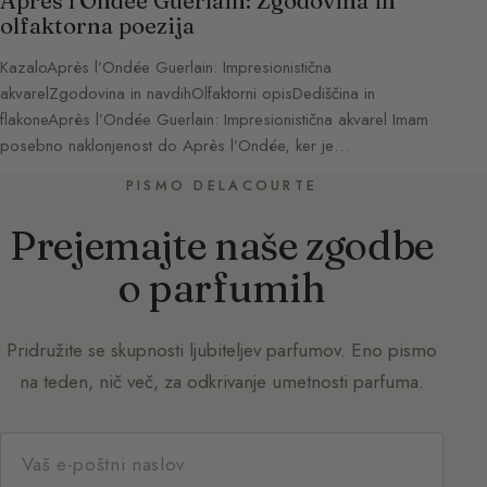
Après l’Ondée Guerlain: Zgodovina in
olfaktorna poezija
KazaloAprès l’Ondée Guerlain: Impresionistična
akvarelZgodovina in navdihOlfaktorni opisDediščina in
flakoneAprès l’Ondée Guerlain: Impresionistična akvarel Imam
posebno naklonjenost do Après l’Ondée, ker je…
PISMO DELACOURTE
Prejemajte naše zgodbe
o parfumih
Pridružite se skupnosti ljubiteljev parfumov. Eno pismo
na teden, nič več, za odkrivanje umetnosti parfuma.