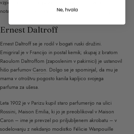
vzporednice med glasbenimi notami in olfaktoričnimi
Ne, hvala
notami. Delovno orodje parfumerja se imenuje organ.
Ernest Daltroff
Ernest Daltroff se je rodil v bogati ruski družini.
Emigriral je v Francijo in postal kemik; skupaj z bratom
Raoulom Daltroffom (zaposlenim v pakirnici) je ustanovil
hišo parfumov
Caron
. Dolgo se je spominjal, da mu je
mama v otroštvu pogosto kanila kapljico svojega
parfuma za ušesa.
Leta 1902 je v Parizu kupil staro parfumerijo na ulici
Rossini, Maison Emilia, ki jo je preoblikoval v Maison
Caron – ime je prevzel po priljubljenem akrobatu – v
sodelovanju z nekdanjo modistko Félicie Wanpouille