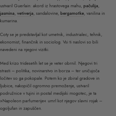
ustvaril Guerlain: akord iz hrastovega mahu,
pačulija
,
jasmina
,
vetiverja
, sandalovine,
bergamotke
, vanilina in
kumarina.
Coty se je predstavljal kot umetnik, industrialec, tehnik,
ekonomist, finančnik in sociolog. Vsi ti naslovi so bili
navedeni na njegovi vizitki.
Med krizo tridesetih let se je veter obrnil. Njegovi tri
strasti – politika, novinarstvo in borza – ter uničujoča
ločitev so ga pokopale. Potem ko je zbiral gradove in
ljubice, nakopičil ogromno premoženje, ustvaril
podružnice v tujini in postal medijski mogotec, je ta
»Napoleon parfumerije« umrl kot njegov slavni rojak –
ogoljufan in zapuščen.