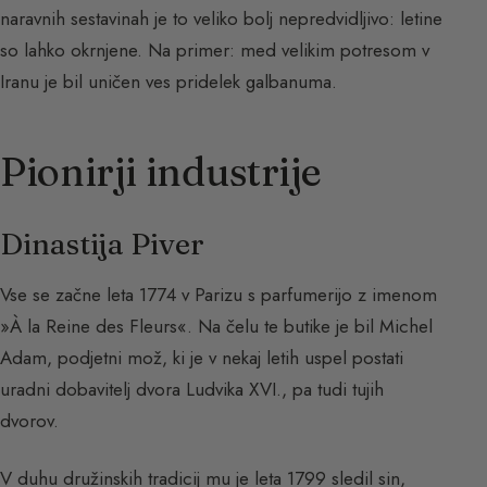
naravnih sestavinah je to veliko bolj nepredvidljivo: letine
so lahko okrnjene. Na primer: med velikim potresom v
Iranu je bil uničen ves pridelek galbanuma.
Pionirji industrije
Dinastija Piver
Vse se začne leta 1774 v Parizu s parfumerijo z imenom
»À la Reine des Fleurs«. Na čelu te butike je bil Michel
Adam, podjetni mož, ki je v nekaj letih uspel postati
uradni dobavitelj dvora Ludvika XVI., pa tudi tujih
dvorov.
V duhu družinskih tradicij mu je leta 1799 sledil sin,