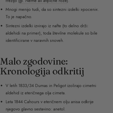
frezijo (
gl. Neme ali atipične rože
).
Mnogi menijo tudi, da so sintezni izdelki »poceni«.
To je napačno.
Sintezni izdelki izvirajo iz nafte (to delno drži:
aldehidi na primer), toda številne molekule so bile
identificirane v naravnih snoveh.
Malo zgodovine:
Kronologija odkritij
V letih 1833/34 Dumas in Peligot izolirajo cimetni
aldehid iz eteričnega olja cimeta.
Leta 1844 Cahours v eteričnem olju anisa odkrije
njegovo glavno sestavino: anetol.