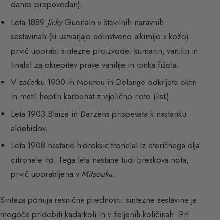
danes prepovedan).
Leta 1889
Jicky
Guerlain v številnih naravnih
sestavinah (ki ustvarjajo edinstveno alkimijo s kožo)
prvič uporabi sintezne proizvode: kumarin, vanilin in
linalol za okrepitev prave vanilije in tonka fižola.
V začetku 1900-ih Moureu in Delange odkrijeta oktin
in metil heptin karbonat z vijolično noto (listi).
Leta 1903 Blaize in Darzens prispevata k nastanku
aldehidov.
Leta 1908 nastane hidroksicitronelal iz eteričnega olja
citronele itd. Tega leta nastane tudi breskova nota,
prvič uporabljena v
Mitsouku
.
Sinteza ponuja resnične prednosti: sintezne sestavine je
mogoče pridobiti kadarkoli in v željenih količinah. Pri