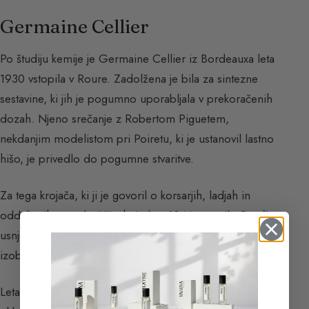
Germaine Cellier
Po študiju kemije je Germaine Cellier iz Bordeauxa leta
1930 vstopila v Roure. Zadolžena je bila za sintezne
sestavine, ki jih je pogumno uporabljala v prekoračenih
dozah. Njeno srečanje z Robertom Piguetem,
nekdanjim modelistom pri Poiretu, ki je ustanovil lastno
hišo, je privedlo do pogumne stvaritve.
Za tega krojača, ki ji je govoril o korsar­jih, ladjah in
oddaljenih pustolovščinah, je leta 1944 ustvarila
Bandit
,
usnjeni chypre, kjer si je drznila dodati 1 %
izobutilkinolina: slavno usnjenjo noto.
Leta 1954 je v
Vent Vert
za Pierreja Balmaina brez