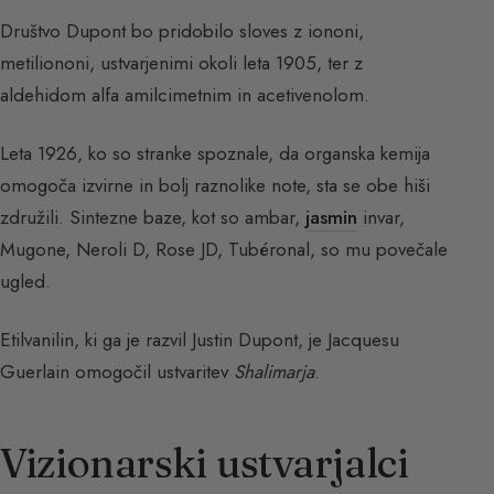
Društvo Dupont bo pridobilo sloves z iononi,
metiliononi, ustvarjenimi okoli leta 1905, ter z
aldehidom alfa amilcimetnim in acetivenolom.
Leta 1926, ko so stranke spoznale, da organska kemija
omogoča izvirne in bolj raznolike note, sta se obe hiši
združili. Sintezne baze, kot so ambar,
jasmin
invar,
Mugone, Neroli D, Rose JD, Tubéronal, so mu povečale
ugled.
Etilvanilin, ki ga je razvil Justin Dupont, je Jacquesu
Guerlain omogočil ustvaritev
Shalimarja
.
Vizionarski ustvarjalci