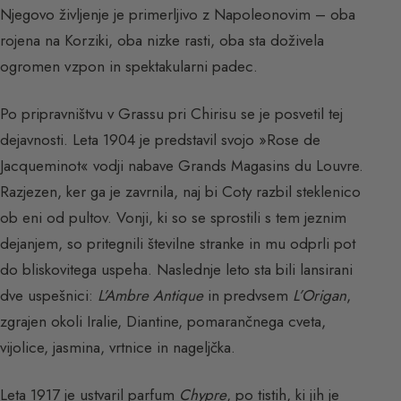
Njegovo življenje je primerljivo z Napoleonovim – oba
rojena na Korziki, oba nizke rasti, oba sta doživela
ogromen vzpon in spektakularni padec.
Po pripravništvu v Grassu pri Chirisu se je posvetil tej
dejavnosti. Leta 1904 je predstavil svojo »Rose de
Jacqueminot« vodji nabave Grands Magasins du Louvre.
Razjezen, ker ga je zavrnila, naj bi Coty razbil steklenico
ob eni od pultov. Vonji, ki so se sprostili s tem jeznim
dejanjem, so pritegnili številne stranke in mu odprli pot
do bliskovitega uspeha. Naslednje leto sta bili lansirani
dve uspešnici:
L’Ambre Antique
in predvsem
L’Origan
,
zgrajen okoli Iralie, Diantine, pomarančnega cveta,
vijolice, jasmina, vrtnice in nageljčka.
Leta 1917 je ustvaril parfum
Chypre
, po tistih, ki jih je