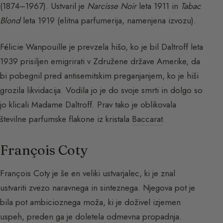
(1874–1967). Ustvaril je
Narcisse Noir
leta 1911 in
Tabac
Blond
leta 1919 (elitna parfumerija, namenjena izvozu).
Félicie Wanpouille je prevzela hišo, ko je bil Daltroff leta
1939 prisiljen emigrirati v Združene države Amerike, da
bi pobegnil pred antisemitskim preganjanjem, ko je hiši
grozila likvidacija. Vodila jo je do svoje smrti in dolgo so
jo klicali Madame Daltroff. Prav tako je oblikovala
številne parfumske flakone iz kristala
Baccarat
.
François Coty
François Coty je še en veliki ustvarjalec, ki je znal
ustvariti zvezo naravnega in sinteznega. Njegova pot je
bila pot ambicioznega moža, ki je doživel izjemen
uspeh, preden ga je doletela odmevna propadnja.