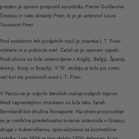
preden je upravo prepustil sorodniku Pierre Guillaume
Disseyu in nato dinastiji Piver, ki jo je ustanovil Louis
Toussaint Piver.
Pod vodstvom teh podjetnih mož je znamka L.T. Piver
vzletela in si pokorila svet. Začel se je izjemen uspeh.
Podružnice so bile ustanovljene v Angliji, Belgiji, Španiji,
Avstriji, Rusiji in Braziliji. V 19. stoletju je bilo po svetu
več kot sto poslovnih enot L.T. Piver.
V Parizu se je odprlo številnih maloprodajnih trgovin.
Med najzvestejšimi strankami so bila tako Sarah
Bernhardt kot družina Bonaparte. Na strani proizvodnje
se je cvetlična predelovalna tovarna ustanovila v Grassu,
druga v Aubervilliersu, specializirana za kozmetične
izdelke. Leta 1926 je tam delalo 1500 delavcev, ki so