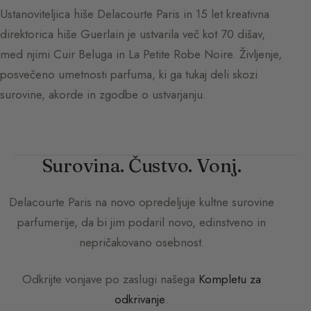
Ustanoviteljica hiše Delacourte Paris in 15 let kreativna
direktorica hiše Guerlain je ustvarila več kot 70 dišav,
med njimi Cuir Beluga in La Petite Robe Noire. Življenje,
posvečeno umetnosti parfuma, ki ga tukaj deli skozi
surovine, akorde in zgodbe o ustvarjanju.
Surovina. Čustvo. Vonj.
Delacourte Paris
na novo opredeljuje kultne surovine
parfumerije, da bi jim podaril novo, edinstveno in
nepričakovano osebnost.
Odkrijte vonjave po zaslugi našega
Kompletu za
odkrivanje
.