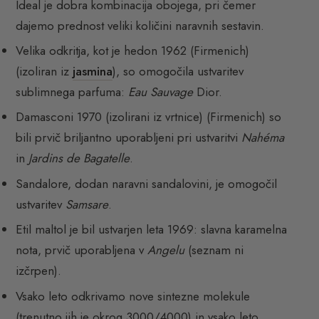
Ideal je dobra kombinacija obojega, pri čemer
dajemo prednost veliki količini naravnih sestavin.
Velika odkritja, kot je hedon 1962 (Firmenich)
(izoliran iz
jasmina
), so omogočila ustvaritev
sublimnega parfuma:
Eau Sauvage
Dior.
Damasconi 1970 (izolirani iz vrtnice) (Firmenich) so
bili prvič briljantno uporabljeni pri ustvaritvi
Nahéma
in
Jardins de Bagatelle
.
Sandalore, dodan naravni sandalovini, je omogočil
ustvaritev
Samsare
.
Etil maltol je bil ustvarjen leta 1969: slavna karamelna
nota, prvič uporabljena v
Angelu
(seznam ni
izčrpen).
Vsako leto odkrivamo nove sintezne molekule
(trenutno jih je okrog 3000/4000) in vsako leto