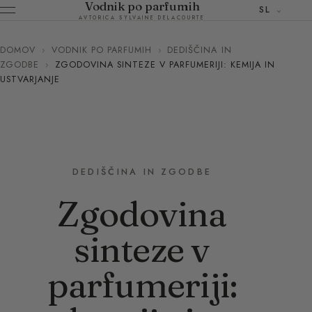
Vodnik po parfumih
SL
AVTORICA SYLVAINE DELACOURTE
DOMOV
›
VODNIK PO PARFUMIH
›
DEDIŠČINA IN
ZGODBE
›
ZGODOVINA SINTEZE V PARFUMERIJI: KEMIJA IN
USTVARJANJE
DEDIŠČINA IN ZGODBE
Zgodovina
sinteze v
parfumeriji: