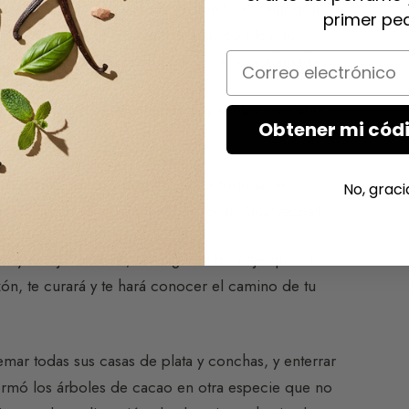
extendía un jardín maravilloso donde «el algodón
primer ped
randes que no se podía rodearlas con los dos
Email
 el dios barbudo de rostro feo y cabeza alargada.
 plata y en piedras preciosas, y también un gran
Obtener mi códi
us vasallos.
ó el momento en que se acabó la fortuna de
No, graci
e su riqueza, fueron al encuentro de Quetzacoatl.
 y le dijo: «Señor, te traigo un brebaje que es
ón, te curará y te hará conocer el camino de tu
mar todas sus casas de plata y conchas, y enterrar
formó los árboles de cacao en otra especie que no