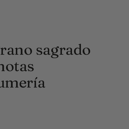
grano sagrado
 notas
umería