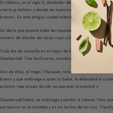
En México, en el siglo X, alrededor del pueblo de Tolla, se 
crecía ya teñido» y donde las mazorcas de maíz eran tan «g
brazos». En esta antigua ciudad tolteca reinaba Quetzacoatl,
Se decía que poseía todas las riquezas del mundo, en oro, en
número de árboles de cacao cuyo cultivo había enseñado a s
Todo iba de maravilla en el mejor de los mundos, pero lleg
Quetzacoatl. Tres hechiceros, envidiosos de su felicidad y d
Uno de ellos, el mago Titlacauan, tomó la forma de un anciano
bueno y que embriaga a quien lo bebe; te ablandará el coraz
próximo viaje al país donde recuperarás la juventud.»
Quetzacoatl bebió, se embriagó y perdió la cabeza. Hizo que
sus tesoros en la montaña y en los lechos de los ríos. Trans