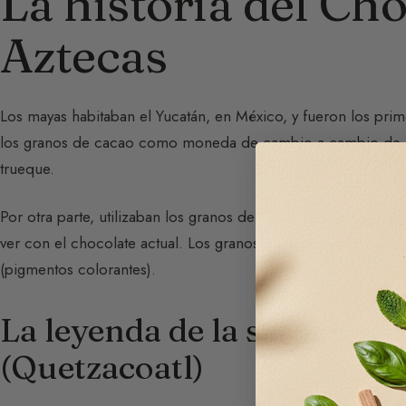
La historia del Ch
Aztecas
Los mayas habitaban el Yucatán, en México, y fueron los prim
los granos de cacao como moneda de cambio a cambio de ali
trueque.
Por otra parte, utilizaban los granos de cacao para preparar
ver con el chocolate actual. Los granos triturados se hervían
(pigmentos colorantes).
La leyenda de la serpient
(Quetzacoatl)