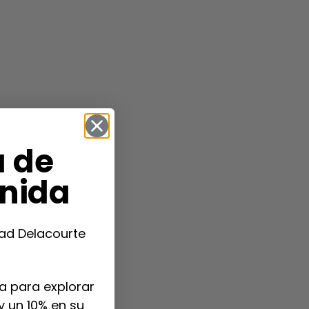
a de
nida
ad Delacourte
a para explorar
y un 10% en su