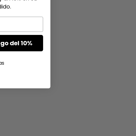
ido.
go del 10%
as