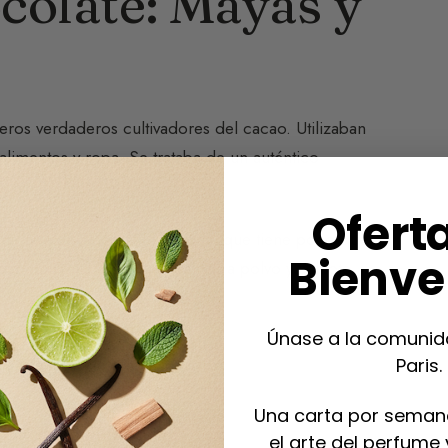
ocolate: Mayas y
eros verdaderos cultivadores del cacao. Utilizaban
mentos y ropa. Se trataba de un auténtico
Ofert
 una bebida amarga, el Xocoatl, que tiene poco que
Bienve
 con pimienta, chiles reducidos a polvo y achiote
Únase a la comunid
e emplumada
Paris.
Una carta por seman
el arte del perfume 