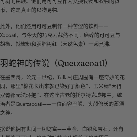
可树的民族。他们用可可豆作为交换食物和衣物的货
币，这是真正的以物易物。
此外，他们还用可可豆制作一种苦涩的饮料——
Xocoatl，与今天的巧克力截然不同。磨碎的可可豆与
胡椒、辣椒粉和胭脂树红（天然色素）一起煮沸。
羽蛇神的传说（Quetzacoatl）
在墨西哥，公元十世纪，Tolla村庄周围有一座奇妙的花
园，那里”棉花长出来就已染好了颜色”，玉米穗”大得
双臂都无法环抱”。在这座古老的托尔特克城邦中，统
治者是Quetzacoatl——一位面容丑陋、头颅修长的蓄须
之神。
据说他拥有世间一切财富——黄金、白银和宝石，还有