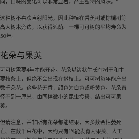
同，口味的变化可以非常显著，产生独特的风味。”
这种树不喜欢直射阳光，因此种植在香蕉树或棕榈树等
高大树木旁边，以获得遮荫。一棵可可树的平均寿命为
50年。
花朵与果荚
可可树需要4年才能开花。花朵以簇状生长在树干和主
要枝条上，但绝不会出现在嫩枝上。可可树每年能产出
数千朵花。这些花无香，颜色为白色或粉黄色。花朵直
径不到一厘米，由同样微小的昆虫授粉，结出可可果
荚。
但请注意，并非所有花朵都能结果，大多数会枯萎死
亡。在数千朵花中，大约只有1%能发育为果荚。人工