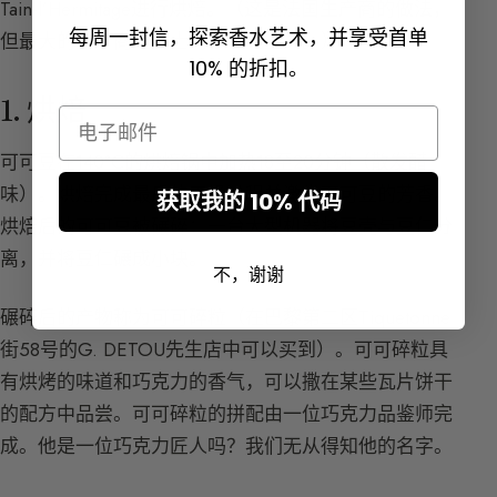
Tain-l’Hermitage进行烘焙。（这是法国生产商的做法，
每周一封信，探索香水艺术，并享受首单
但最大的生产商是瑞士的，详见上文。）
10% 的折扣。
1. 烘焙
Email
可可豆在140°C的烘焙锅中加热18至20分钟（散发醋
味）。烘焙完成最后的干燥过程并激发可可豆的芳香。
获取我的 10% 代码
烘焙后的可可豆被碾碎：一台大型机器将豆壳与豆仁分
离，并将豆仁碾成小块。
不，谢谢
碾碎后的产物称为可可碎粒（在巴黎第二区Tiquetonne
街58号的G. DETOU先生店中可以买到）。可可碎粒具
有烘烤的味道和巧克力的香气，可以撒在某些瓦片饼干
的配方中品尝。可可碎粒的拼配由一位巧克力品鉴师完
成。他是一位巧克力匠人吗？我们无从得知他的名字。