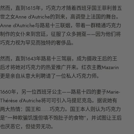
然而，直到1615年，巧克力才随着西班牙国王菲利普五
世之女Anne d’Autriche的到来，高调登上法国的舞台。
Anne d’Autriche与路易十三联姻，带着一群精通巧克力
制作的女仆来到宫廷，征服了众多拥趸——因为他们将
巧克力视为罕见而独特的奢侈品。
然而，直到1643年路易十三驾崩，成为摄政王后的王
后才将她对巧克力的热爱推广开来。红衣主教Mazarin
更是亲自从意大利聘请了一位私人巧克力师。
1660年，另一位西班牙公主——路易十四的妻子Marie-
Thérèse d’Autriche将可可引入马提尼克岛。据说她有
两大热情：国王和……巧克力。国王本人则认为巧克力
是”一种欺骗饥饿但填不饱肚子的食物”，并试图让王后
也厌恶它，但徒劳无功。