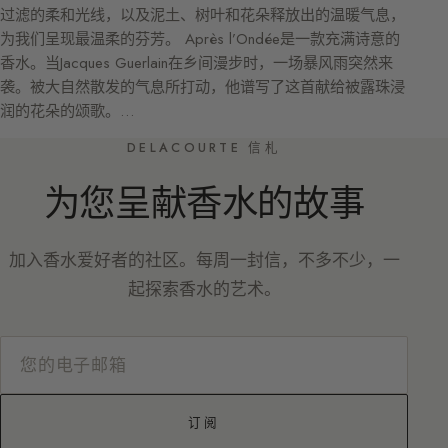
过滤的柔和光线，以及泥土、树叶和花朵释放出的温暖气息，
为我们呈现最温柔的芬芳。 Après l’Ondée是一款充满诗意的
香水。当Jacques Guerlain在乡间漫步时，一场暴风雨突然来
袭。被大自然散发的气息所打动，他谱写了这首献给被露珠浸
润的花朵的颂歌。…
DELACOURTE 信札
为您呈献香水的故事
加入香水爱好者的社区。每周一封信，不多不少，一
起探索香水的艺术。
订阅