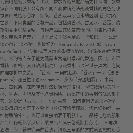
何使用您的淡香精？比较：香水界的其他产品为什么同一款香
氛在不同肌肤上会有所不同？淡香精的法规淡香精的角色与嗅
觉遗产总结淡香精：定义、香迹及与淡香水的区别 香水界存
在多种不同类型的香氛产品，包括淡香水、古龙水、香露、清
新淡香水以及香精。每种产品因其浓度高低不同而各具特色，
持久度也各有差异。以下是关于淡香精的一些知识。 什么是
淡香精？ 淡香精，也被称为「Parfum de toilette」或「Esprit
de Parfum」，含有7%至20%的香精浓缩液，溶解在90度酒精
中。它的特点在于能为佩戴者营造出卓越的香迹。因此，它是
香精（价格昂贵且浓度极高）与淡香水（通常过于挥发）之间
的理想折中之选。 「香水」一词的起源 「香水」一词（法语
parfum）源自拉丁语per fumum，意为「穿越烟雾」。事实
上，古代祭司在向神灵传达祈祷与咒语时，习惯焚烧珍贵的木
材、乳香、树脂及其他名贵物质。由此产生的香烟气味浓郁芬
芳，这便是「parfum」一词的由来。 如何使用您的淡香精？
淡香精通常喷洒于衣物上（丝绸等娇贵面料、浅色织物或非高
档材质除外），也可以直接喷洒于肌肤上。产品将与您的肌肤
产生神秘的化学反应，散发出专属于您的独特芬芳。 三角喷
洒法：为了获得完美的香迹，请以三角形的方式喷洒您的淡香