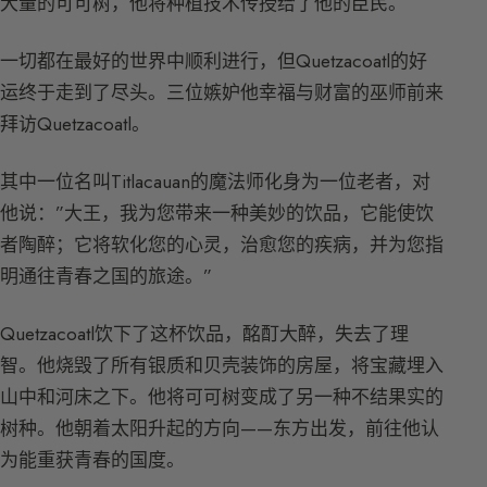
大量的可可树，他将种植技术传授给了他的臣民。
一切都在最好的世界中顺利进行，但Quetzacoatl的好
运终于走到了尽头。三位嫉妒他幸福与财富的巫师前来
拜访Quetzacoatl。
其中一位名叫Titlacauan的魔法师化身为一位老者，对
他说：”大王，我为您带来一种美妙的饮品，它能使饮
者陶醉；它将软化您的心灵，治愈您的疾病，并为您指
明通往青春之国的旅途。”
Quetzacoatl饮下了这杯饮品，酩酊大醉，失去了理
智。他烧毁了所有银质和贝壳装饰的房屋，将宝藏埋入
山中和河床之下。他将可可树变成了另一种不结果实的
树种。他朝着太阳升起的方向——东方出发，前往他认
为能重获青春的国度。