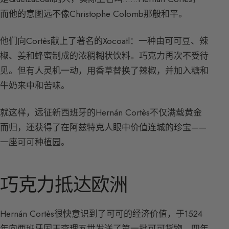
而他的意图远不像Christophe Colomb那般和平。
他们向Cortès献上了著名的Xocoatl：一种由可可豆、辣
椒、姜和蜂蜜制成的浓稠糊状饮料。巧克力再次不受待
见。但有人灵机一动，用香草替换了辣椒，并加入糖和
牛奶来中和苦味。
就这样，远征新西班牙的Hernán Cortès不仅满载黄金
而归，还获得了在阿兹特克人眼中价值连城的珍宝——
一座可可种植园。
巧克力抵达欧洲
Hernán Cortès很快意识到了可可的经济价值，于1524
年向西班牙国王查理五世发送了第一批可可货物。四年