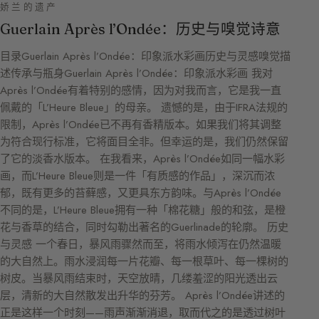
娇兰的遗产
Guerlain Après l’Ondée：历史与嗅觉诗意
目录Guerlain Après l’Ondée：印象派水彩画历史与灵感嗅觉描
述传承与瓶身Guerlain Après l’Ondée：印象派水彩画 我对
Après l’Ondée有着特别的感情，因为对我而言，它是我一直
佩戴的「L’Heure Bleue」的母亲。 遗憾的是，由于IFRA法规的
限制，Après l’Ondée已不再有香精版本。如果我们将其调整
为符合现行标准，它将面目全非。但幸运的是，我们仍然保留
了它的淡香水版本。 在我看来，Après l’Ondée如同一幅水彩
画，而L’Heure Bleue则是一件「有质感的作品」，深沉而浓
郁，既有更多的苔藓感，又更具东方韵味。与Après l’Ondée
不同的是，L’Heure Bleue拥有一种「棉花糖」般的和弦，是橙
花与香草的结合，同时勾勒出著名的Guerlinade的轮廓。 历史
与灵感 一个春日，暴风雨骤然而至，将雨水倾泻在仍然温暖
的大自然上。雨水浸润每一片花瓣、每一根草叶、每一棵树的
树皮。当暴风雨结束时，天空放晴，几缕羞涩的阳光透出云
层，清新的大自然散发出升华的芬芳。 Après l’Ondée讲述的
正是这样一个时刻——雨声渐渐消退，取而代之的是透过树叶