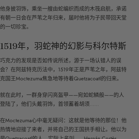
他身披羽饰，乘坐一艘由蛇编织而成的木筏启航，承诺
有朝一日会在芦苇之年归来，届时他将为子民带回天堂
的一切珍宝。
1519年，羽蛇神的幻影与科尔特斯
巧克力的发现是否如传说所述，源于一场认错人的误
会？在阿兹特克历法中，1519年正是芦苇之年，阿兹特
克国王Moctezuma焦急地等待着Quetzacoatl的归来。
就在此时，一群身穿闪亮盔甲——宛如蛇鳞般——的人
登陆了，他们头戴羽饰，首领蓄着胡须……
在Moctezuma心中毫无疑问：这就是他等待的那位！他
热情地迎接了来者，并将自己的王国拱手相让。他以为
是Quetzacoatl的人，实际上名叫……Hernán Cortès，