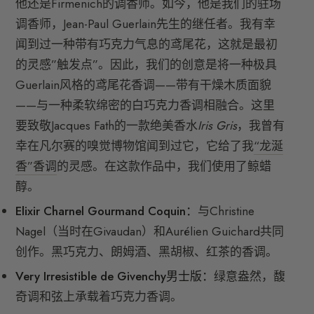
他还是Firmenich的调香师。如今，他是我们的驻场
调香师，Jean-Paul Guerlain先生的继任者。我有幸
闻到过一种带有巧克力气息的鸢尾花，这就是最初
的灵感”触发点”。因此，我们的创意是将一种极具
Guerlain风格的鸢尾花香调——带有干燥木质面貌
——与一种柔软绵密的白巧克力香调相融合。这里
要致敬Jacques Fath的一款绝美香水
Iris Gris
，我曾有
幸在凡尔赛的嗅觉博物馆闻到过它，它给了我
“龙涎
香”香调
的灵感。在这款作品中，我们使用了鲸蜡
醇。
Elixir Charnel Gourmand Coquin：
与Christine
Nagel（当时在Givaudan）和Aurélien Guichard共同
创作。黑巧克力、朗姆酒、黑胡椒、红茶的香调。
Very Irresistible de Givenchy男士版：
绿意盎然，馥
奇调和弦上承载着巧克力香调。