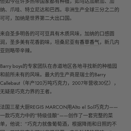
但如今在许多热带国家都有种植，如马达加斯加、加
纳、爪哇、特立尼达和巴西。非洲生产全球三分之二的
可可，加纳是世界第二大出口国。
来自圣多明各的可可豆具有木质风味，加纳的口感圆
润，圣多美有花香韵味，坦桑尼亚有
香草香气
，新几内
亚则略带辛辣。
Barry boys的专家团队在赤道地区各地寻找新的种植园
和前所未有的风味。最大的生产商是瑞士的Barry
Callebaut（年产120万吨巧克力，2007年营收30亿），
无疑是巧克力界的王者。
法国三星大厨REGIS MARCON用Alto el Sol巧克力——
一款巧克力中的”特级佳酿”——创作了一套完整的菜
单，他说：”巧克力就像葡萄酒，根据降雨和日照的不