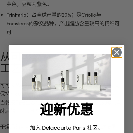
黄色，豆粒为紫色。
Trinitario：
占全球产量的20%；是Criollo与
Forasteros的杂交品种，产出脂肪含量较高的精细可
可。
从可可豆到巧克力：制作
工艺
可可豆从果荚中取出后，全部放在一起发酵6天，温度
保持在60°C。在此过程中，黏液质融化并渗入豆中。
当黏液质完全融化后，通过干燥可可豆来停止发酵（发
迎新优惠
酵后的可可豆含有70%的水分）。
干燥后的可可豆装入麻袋，准备运输。它们抵达法国
加入 Delacourte Paris 社区。