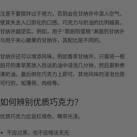
注意不要搅拌过于用力，否则会在甘纳许中混入空气，
使其失去入口即化的口感。巧克力与奶油的比例越高，
甘纳许越坚实。例如，用于”歌剧院蛋糕”淋面的甘纳许
与用于夹心糖果的甘纳许，其配比是不同的。
甘纳许还可以增添风味，例如香草甘纳许。只需将一根
剖开的香草荚放入热淡奶油中浸泡几分钟，然后重新煮
沸奶油，最后倒在巧克力上即可。其他风味的浸泡也是
可行的，如薄荷、肉桂等。
如何辨别优质巧克力？
优质巧克力应呈红褐色，略带光泽。
不应过黑，也不应暗淡无光