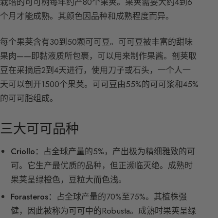
栽培的可可树每年约产80个果荚。果荚需要大约4到6
个月才能成熟。其颜色因品种和成熟程度而异。
每个果荚含有30到50颗可可豆。可可豆被丰富的甜味
果肉——即黏液质所包裹，可以用来制作果酱。剖荚取
豆在采摘后2到4天进行，使用刀子或石头，一个人一
天可以剖开1500个果荚。可可豆由55%的可可浆和45%
的可可脂组成。
三大可可品种
Criollo：
占全球产量的5%，产出极为精细雅致的可
可。它生产最优质的品种，但正濒临灭绝。成熟时
果荚呈绿橙色，豆粒大而色浅。
Forasteros：
占全球产量的70%至75%。其植株强
健，因此被称为可可中的Robusta。成熟时果荚呈绿