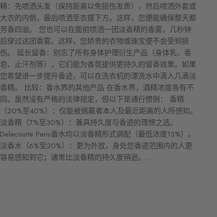
精：先喷洒头发（保持距离以免损伤发质），然后喷洒外套或
大衣的内侧，最后喷洒至衣摆下方。这样，您便能确保整天都
芳香四溢。 您也可以在面前喷洒一团淡香精的香雾，几秒钟
后穿过这团香雾。这样，您娇贵的衣物或珠宝便不会受到损
伤。 延长留香：别忘了所有身体护理衍生产品（身体乳、香
皂、止汗剂等），它们能为香氛提供更持久的留香效果。如果
您希望进一步提升香迹，可以在洗衣机的漂洗水中滴入几滴淡
香精。 比较：香水界的其他产品 在香水界，酒精浓度各有不
同。虽然没有严格的法律规定，但以下是通行惯例： 香精
（20%至40%）：仅能被佩戴者本人及最近距离的人所感知。
淡香精（7%至30%）：兼具持久度与香迹的理想之选。
Delacourte Paris香水均以淡香精形式调配（最低浓度15%）。
淡香水（6%至20%）：更为外放，身处您香迹范围内的人更
容易感知到它；通常比淡香精的持久度稍逊。…