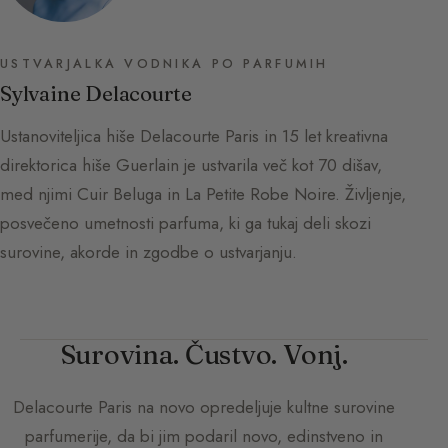
USTVARJALKA VODNIKA PO PARFUMIH
Sylvaine Delacourte
Ustanoviteljica hiše Delacourte Paris in 15 let kreativna
direktorica hiše Guerlain je ustvarila več kot 70 dišav,
med njimi Cuir Beluga in La Petite Robe Noire. Življenje,
posvečeno umetnosti parfuma, ki ga tukaj deli skozi
surovine, akorde in zgodbe o ustvarjanju.
Surovina. Čustvo. Vonj.
Delacourte Paris
na novo opredeljuje kultne surovine
parfumerije, da bi jim podaril novo, edinstveno in