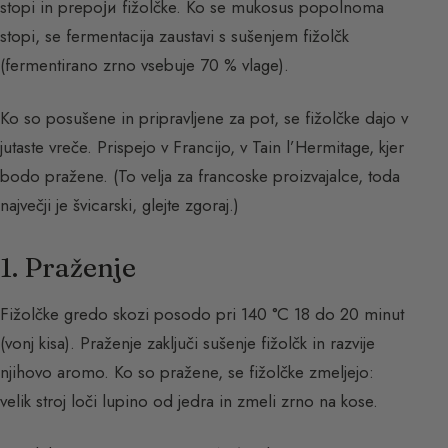
stopi in prepoји fižolčke. Ko se mukosus popolnoma
stopi, se fermentacija zaustavi s sušenjem fižolčk
(fermentirano zrno vsebuje 70 % vlage).
Ko so posušene in pripravljene za pot, se fižolčke dajo v
jutaste vreče. Prispejo v Francijo, v Tain l’Hermitage, kjer
bodo pražene. (To velja za francoske proizvajalce, toda
največji je švicarski, glejte zgoraj.)
1. Praženje
Fižolčke gredo skozi posodo pri 140 °C 18 do 20 minut
(vonj kisa). Praženje zaključi sušenje fižolčk in razvije
njihovo aromo. Ko so pražene, se fižolčke zmeljejo:
velik stroj loči lupino od jedra in zmeli zrno na kose.