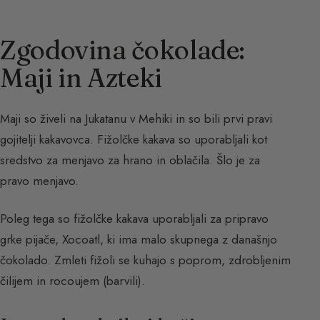
Zgodovina čokolade:
Maji in Azteki
Maji so živeli na Jukatanu v Mehiki in so bili prvi pravi
gojitelji kakavovca. Fižolčke kakava so uporabljali kot
sredstvo za menjavo za hrano in oblačila. Šlo je za
pravo menjavo.
Poleg tega so fižolčke kakava uporabljali za pripravo
grke pijače, Xocoatl, ki ima malo skupnega z današnjo
čokolado. Zmleti fižoli se kuhajo s poprom, zdrobljenim
čilijem in rocoujem (barvili).