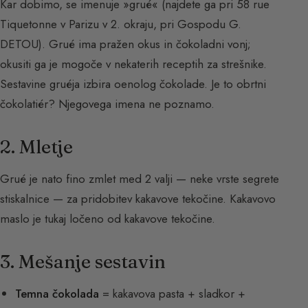
Kar dobimo, se imenuje »grué« (najdete ga pri 58 rue
Tiquetonne v Parizu v 2. okraju, pri Gospodu G.
DETOU). Grué ima pražen okus in čokoladni vonj;
okusiti ga je mogoče v nekaterih receptih za strešnike.
Sestavine gruéja izbira oenolog čokolade. Je to obrtni
čokolatiér? Njegovega imena ne poznamo.
2. Mletje
Grué je nato fino zmlet med 2 valji — neke vrste segrete
stiskalnice — za pridobitev kakavove tekočine. Kakavovo
maslo je tukaj ločeno od kakavove tekočine.
3. Mešanje sestavin
Temna čokolada
= kakavova pasta + sladkor +