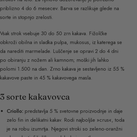
priblizno 4 do 6 mesecev. Barva se razlikuje glede na
sorte in stopnjo zrelosti.
Vsak strok vsebuje 30 do 50 zrn kakava. Fižolčke
obkroži obilna in sladka pulpa, mukosus, iz katerega se
da narediti marmelade. Luščenje se opravi 2 do 4 dni
po obiranju z nožem ali kamnom; moški jih lahko
polomi 1.500 na dan. Zrno kakava je sestavljeno iz 55 %
kakavove paste in 45 % kakavovega masla.
3 sorte kakavovca
Criollo:
predstavlja 5 % svetovne proizvodnje in daje
zelo fin in delikatni kakav. Rodi najboljše »crus«, toda
je na robu izumrtja. Njegovi stroki so zeleno-oranžni