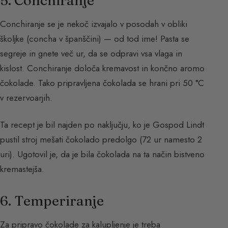
5. Conchiranje
Conchiranje se je nekoč izvajalo v posodah v obliki
školjke (concha v španščini) — od tod ime! Pasta se
segreje in gnete več ur, da se odpravi vsa vlaga in
kislost. Conchiranje določa kremavost in končno aromo
čokolade. Tako pripravljena čokolada se hrani pri 50 °C
v rezervoarjih.
Ta recept je bil najden po naključju, ko je Gospod Lindt
pustil stroj mešati čokolado predolgo (72 ur namesto 2
uri). Ugotovil je, da je bila čokolada na ta način bistveno
kremastejša.
6. Temperiranje
Za pripravo čokolade za kalupljenje je treba