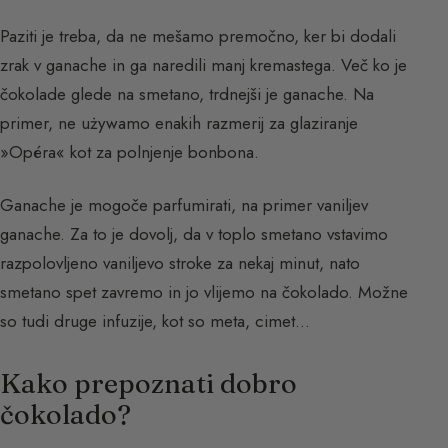
Paziti je treba, da ne mešamo premočno, ker bi dodali
zrak v ganache in ga naredili manj kremastega. Več ko je
čokolade glede na smetano, trdnejši je ganache. Na
primer, ne używamo enakih razmerij za glaziranje
»Opéra« kot za polnjenje bonbona.
Ganache je mogoče parfumirati, na primer vaniljev
ganache. Za to je dovolj, da v toplo smetano vstavimo
razpolovljeno vaniljevo stroke za nekaj minut, nato
smetano spet zavremo in jo vlijemo na čokolado. Možne
so tudi druge infuzije, kot so meta, cimet…
Kako prepoznati dobro
čokolado?