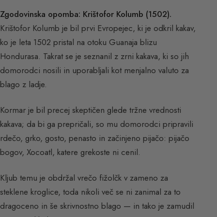
Zgodovinska opomba: Krištofor Kolumb (1502).
Krištofor Kolumb je bil prvi Evropejec, ki je odkril kakav,
ko je leta 1502 pristal na otoku Guanaja blizu
Hondurasa. Takrat se je seznanil z zrni kakava, ki so jih
domorodci nosili in uporabljali kot menjalno valuto za
blago z ladje.
Kormar je bil precej skeptičen glede tržne vrednosti
kakava; da bi ga prepričali, so mu domorodci pripravili
rdečo, grko, gosto, penasto in začinjeno pijačo: pijačo
bogov, Xocoatl, katere grekoste ni cenil.
Kljub temu je obdržal vrečo fižolčk v zameno za
steklene kroglice, toda nikoli več se ni zanimal za to
dragoceno in še skrivnostno blago — in tako je zamudil