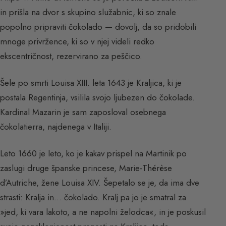
in prišla na dvor s skupino služabnic, ki so znale
popolno pripraviti čokolado — dovolj, da so pridobili
mnoge privržence, ki so v njej videli redko
ekscentričnost, rezervirano za peščico.
Šele po smrti Louisa XIII. leta 1643 je Kraljica, ki je
postala Regentinja, vsilila svojo ljubezen do čokolade.
Kardinal Mazarin je sam zaposloval osebnega
čokolatierra, najdenega v Italiji.
Leto 1660 je leto, ko je kakav prispel na Martinik po
zaslugi druge španske princese, Marie-Thérèse
d’Autriche, žene Louisa XIV. Šepetalo se je, da ima dve
strasti: Kralja in… čokolado. Kralj pa jo je smatral za
»jed, ki vara lakoto, a ne napolni želodca«, in je poskusil