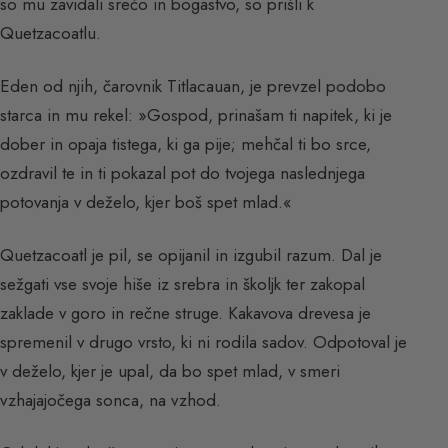
so mu zavidali srečo in bogastvo, so prišli k
Quetzacoatlu.
Eden od njih, čarovnik Titlacauan, je prevzel podobo
starca in mu rekel: »Gospod, prinašam ti napitek, ki je
dober in opaja tistega, ki ga pije; mehčal ti bo srce,
ozdravil te in ti pokazal pot do tvojega naslednjega
potovanja v deželo, kjer boš spet mlad.«
Quetzacoatl je pil, se opijanil in izgubil razum. Dal je
sežgati vse svoje hiše iz srebra in školjk ter zakopal
zaklade v goro in rečne struge. Kakavova drevesa je
spremenil v drugo vrsto, ki ni rodila sadov. Odpotoval je
v deželo, kjer je upal, da bo spet mlad, v smeri
vzhajajočega sonca, na vzhod.