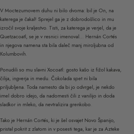
V Moctezumovem duhu ni bilo dvoma: bil je On, na
katerega je čakal! Sprejel ga je z dobrodošlico in mu
izročil svoje kraljestvo. Tisti, za katerega je verjel, da je
Quetzacoatl, se je v resnici imenoval… Hernán Cortés
in njegova namena sta bila daleč manj miroljubna od
Kolumbovih.
Ponudili so mu slavni Xocoatl: gosto kašo iz fižol kakava,
čilija, ingverja in medu. Čokolada spet ni bila
priljubljena. Toda namesto da bi jo odvrgel, je nekdo
imel dobro idejo, da nadomesti čili z vanilijo in doda
sladkor in mleko, da nevtralizira grenkobo.
Tako je Hernán Cortés, ki je šel osvajet Novo Španijo,
pristal pokrit z zlatom in v posesti tega, kar je za Azteke