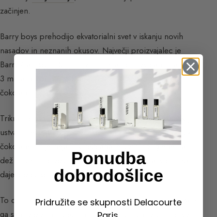
začinjen.
Barry boys prehodijo ekvatorialni svet v iskanju novih
nasadov in neznanih okusov. Največji proizvajalec je
Barry Callebut v Švici (1,2 milijona ton čokolade na leto,
3 milijarde prometa leta 2007) in je nedvomno kralj
čokolade.
Trikratno z zvezdico okronani chef REGIS MARCON je
ustvaril cel jedilnik z čokolado Alto el Sol, »grand cru«
čokolade, in je dejal: »Čokolada je kot vino: glede na
Ponudba
dež in sončno obsevanje so nihanja okusa lahko velika in
dobrodošlice
dajejo posebne okuse.«
To drevo ne prenese neposredne sončne svetlobe, zato
Pridružite se skupnosti Delacourte
ga sadijo poleg visokih dreves, ki mu nudijo senco, kot
Paris.