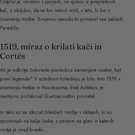
Odplul je, okrašen s perjem, na splavu iz prepletenih
kač, z obljubo, da se bo nekoč vrnil, v letu, ki bo v
znamenju trstike. Svojemu narodu bi prinesel vse zakladi
Paradiža.
1519, miraz o krilati kači in
Cortés
Ali je odkritje čokolade posledica zamenjave osebe, kot
pravi legenda? V azteškem koledarju je bilo leto 1519 v
znamenju trstike in Moctezuma, kralj Aztekov, je
nestrpno pričakoval Quetzacoatlov povratek.
In tako so se izkrcali bleščeči možje v oklepih, ki so
spominjali na kačje luske, s perjem na glavi in katerih
vodja je nosil brado…