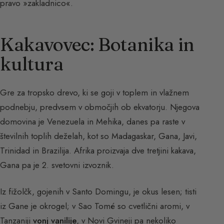
pravo »zakladnico«.
Kakavovec: Botanika in
kultura
Gre za tropsko drevo, ki se goji v toplem in vlažnem
podnebju, predvsem v območjih ob ekvatorju. Njegova
domovina je Venezuela in Mehika, danes pa raste v
številnih toplih deželah, kot so Madagaskar, Gana, Javi,
Trinidad in Brazilija. Afrika proizvaja dve tretjini kakava,
Gana pa je 2. svetovni izvoznik.
Iz fižolčk, gojenih v Santo Domingu, je okus lesen; tisti
iz Gane je okrogel; v Sao Tomé so cvetlični aromi, v
Tanzaniji
vonj vanilije
, v Novi Gvineji pa nekoliko