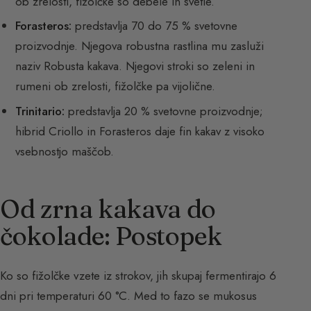
ob zrelosti, fižolčke so debele in svetle.
Forasteros:
predstavlja 70 do 75 % svetovne
proizvodnje. Njegova robustna rastlina mu zasluži
naziv Robusta kakava. Njegovi stroki so zeleni in
rumeni ob zrelosti, fižolčke pa vijolične.
Trinitario:
predstavlja 20 % svetovne proizvodnje;
hibrid Criollo in Forasteros daje fin kakav z visoko
vsebnostjo maščob.
Od zrna kakava do
čokolade: Postopek
Ko so fižolčke vzete iz strokov, jih skupaj fermentirajo 6
dni pri temperaturi 60 °C. Med to fazo se mukosus