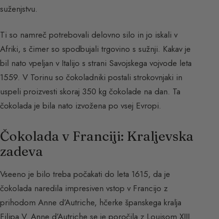
suženjstvu.
Ti so namreč potrebovali delovno silo in jo iskali v
Afriki, s čimer so spodbujali trgovino s sužnji. Kakav je
bil nato vpeljan v Italijo s strani Savojskega vojvode leta
1559. V Torinu so čokoladniki postali strokovnjaki in
uspeli proizvesti skoraj 350 kg čokolade na dan. Ta
čokolada je bila nato izvožena po vsej Evropi.
Čokolada v Franciji: Kraljevska
zadeva
Vseeno je bilo treba počakati do leta 1615, da je
čokolada naredila impresiven vstop v Francijo z
prihodom Anne d’Autriche, hčerke španskega kralja
Filipa V. Anne d’Autriche se je poročila z Louisom XIII.