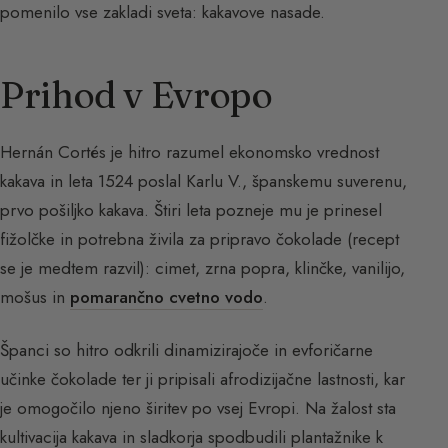
pomenilo vse zakladi sveta: kakavove nasade.
Prihod v Evropo
Hernán Cortés je hitro razumel ekonomsko vrednost
kakava in leta 1524 poslal Karlu V., španskemu suverenu,
prvo pošiljko kakava. Štiri leta pozneje mu je prinesel
fižolčke in potrebna živila za pripravo čokolade (recept
se je medtem razvil): cimet, zrna popra, klinčke, vanilijo,
mošus in
pomarančno cvetno vodo
.
Španci so hitro odkrili dinamizirajoče in evforičarne
učinke čokolade ter ji pripisali afrodizijačne lastnosti, kar
je omogočilo njeno širitev po vsej Evropi. Na žalost sta
kultivacija kakava in sladkorja spodbudili plantažnike k