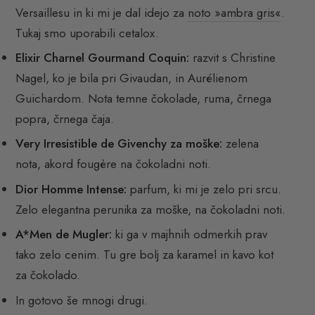
Versaillesu in ki mi je dal idejo za
noto »ambra gris«
.
Tukaj smo uporabili cetalox.
Elixir Charnel Gourmand Coquin:
razvit s Christine
Nagel, ko je bila pri Givaudan, in Aurélienom
Guichardom. Nota temne čokolade, ruma, črnega
popra, črnega čaja.
Very Irresistible de Givenchy za moške:
zelena
nota, akord fougère na čokoladni noti.
Dior Homme Intense:
parfum, ki mi je zelo pri srcu.
Zelo elegantna perunika za moške, na čokoladni noti.
A*Men de Mugler:
ki ga v majhnih odmerkih prav
tako zelo cenim. Tu gre bolj za karamel in kavo kot
za čokolado.
In gotovo še mnogi drugi.