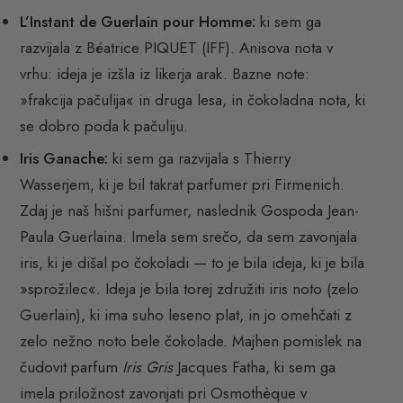
L’Instant de Guerlain pour Homme:
ki sem ga
razvijala z Béatrice PIQUET (IFF). Anisova nota v
vrhu: ideja je izšla iz likerja arak. Bazne note:
»frakcija pačulija« in druga lesa, in čokoladna nota, ki
se dobro poda k pačuliju.
Iris Ganache:
ki sem ga razvijala s Thierry
Wasserjem, ki je bil takrat parfumer pri Firmenich.
Zdaj je naš hišni parfumer, naslednik Gospoda Jean-
Paula Guerlaina. Imela sem srečo, da sem zavonjala
iris, ki je dišal po čokoladi — to je bila ideja, ki je bila
»sprožilec«. Ideja je bila torej združiti iris noto (zelo
Guerlain), ki ima suho leseno plat, in jo omehčati z
zelo nežno noto bele čokolade. Majhen pomislek na
čudovit parfum
Iris Gris
Jacques Fatha, ki sem ga
imela priložnost zavonjati pri Osmothèque v