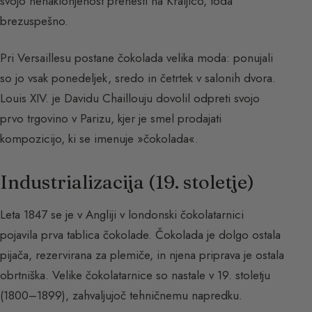
svojo nenaklonjenost prenesti na Kraljico, toda
brezuspešno.
Pri Versaillesu postane čokolada velika moda: ponujali
so jo vsak ponedeljek, sredo in četrtek v salonih dvora.
Louis XIV. je Davidu Chaillouju dovolil odpreti svojo
prvo trgovino v Parizu, kjer je smel prodajati
kompozicijo, ki se imenuje »čokolada«.
Industrializacija (19. stoletje)
Leta 1847 se je v Angliji v londonski čokolatarnici
pojavila prva tablica čokolade. Čokolada je dolgo ostala
pijača, rezervirana za plemiče, in njena priprava je ostala
obrtniška. Velike čokolatarnice so nastale v 19. stoletju
(1800–1899), zahvaljujoč tehničnemu napredku.