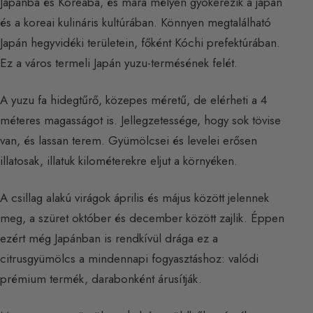
Japánba és Koreába, és mára mélyen gyökerezik a japán
és a koreai kulináris kultúrában. Könnyen megtalálható
Japán hegyvidéki területein, főként Kóchi prefektúrában.
Ez a város termeli Japán yuzu-termésének felét.
A yuzu fa hidegtűrő, közepes méretű, de elérheti a 4
méteres magasságot is. Jellegzetessége, hogy sok tövise
van, és lassan terem. Gyümölcsei és levelei erősen
illatosak, illatuk kilométerekre eljut a környéken.
A csillag alakú virágok április és május között jelennek
meg, a szüret október és december között zajlik. Éppen
ezért még Japánban is rendkívül drága ez a
citrusgyümölcs a mindennapi fogyasztáshoz: valódi
prémium termék, darabonként árusítják.