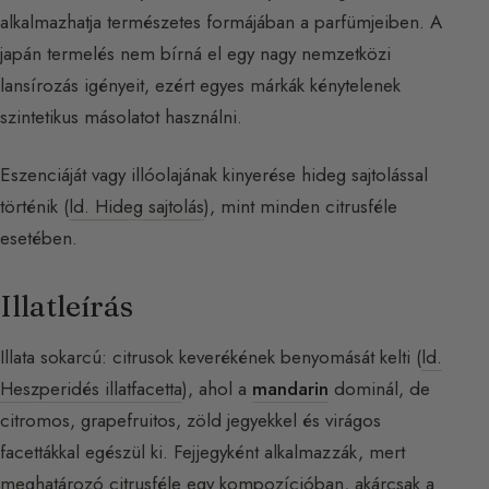
alkalmazhatja természetes formájában a parfümjeiben. A
japán termelés nem bírná el egy nagy nemzetközi
lansírozás igényeit, ezért egyes márkák kénytelenek
szintetikus másolatot használni.
Eszenciáját vagy illóolajának kinyerése hideg sajtolással
történik (
ld. Hideg sajtolás
), mint minden citrusféle
esetében.
Illatleírás
Illata sokarcú: citrusok keverékének benyomását kelti (
ld.
Heszperidés illatfacetta
), ahol a
mandarin
dominál, de
citromos, grapefruitos, zöld jegyekkel és virágos
facettákkal egészül ki. Fejjegyként alkalmazzák, mert
meghatározó citrusféle egy kompozícióban, akárcsak a