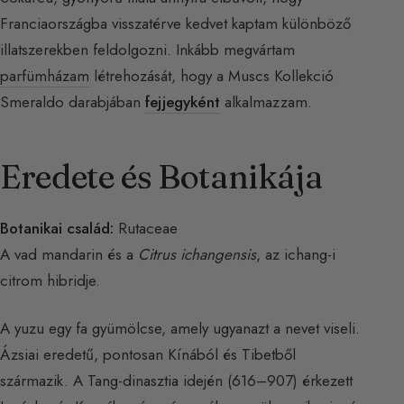
Franciaországba visszatérve kedvet kaptam különböző
illatszerekben feldolgozni. Inkább megvártam
parfümházam
létrehozását, hogy a Muscs Kollekció
Smeraldo darabjában
fejjegyként
alkalmazzam.
Eredete és Botanikája
Botanikai család:
Rutaceae
A vad mandarin és a
Citrus ichangensis
, az ichang-i
citrom hibridje.
A yuzu egy fa gyümölcse, amely ugyanazt a nevet viseli.
Ázsiai eredetű, pontosan Kínából és Tibetből
származik. A Tang-dinasztia idején (616–907) érkezett