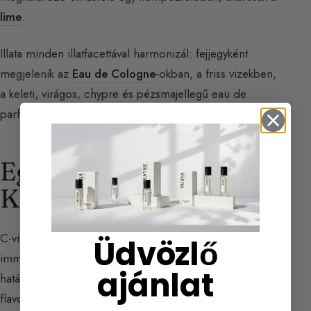
lime
.
Illata minden illatfacettával harmonizál: fejjegyként
megjelenik az
Eau de Cologne
-okban, a friss vizekben,
a keleti, virágos, chypre és pézsmajellegű eau de
parfum és eau de toilette összetételekben.
Egészségügyi és
Kozmetikai Előnyök
C-vitaminban gazdag gyümölcs, erősíti az
Üdvözlő
immunrendszert, antioxidáns és gyulladáscsökkentő
ajánlat
hatású, valamint elősegíti a sebgyógyulást. A yuzu
flavonoidjai és C-vitaminja révén megszépíti és erősíti a