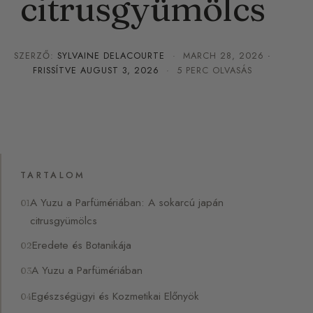
citrusgyümölcs
SZERZŐ:
SYLVAINE DELACOURTE
·
MARCH 28, 2026
·
FRISSÍTVE
AUGUST 3, 2026
· 5 PERC OLVASÁS
TARTALOM
A Yuzu a Parfümériában: A sokarcú japán
citrusgyümölcs
Eredete és Botanikája
A Yuzu a Parfümériában
Egészségügyi és Kozmetikai Előnyök