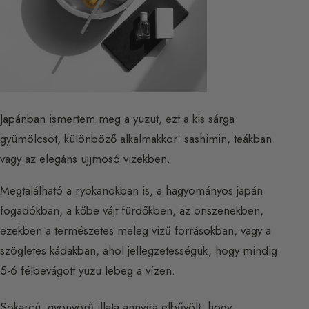
Japánban ismertem meg a yuzut, ezt a kis sárga
gyümölcsöt, különböző alkalmakkor: sashimin, teákban
vagy az elegáns ujjmosó vizekben.
Megtalálható a ryokanokban is, a hagyományos japán
fogadókban, a kőbe vájt fürdőkben, az onszenekben,
ezekben a természetes meleg vizű forrásokban, vagy a
szögletes kádakban, ahol jellegzetességük, hogy mindig
5-6 félbevágott yuzu lebeg a vízen.
Sokarcú, gyönyörű illata annyira elbűvölt, hogy