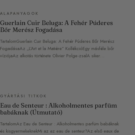
ALAPANYAGOK
Guerlain Cuir Beluga: A Fehér Púderes
Bőr Merész Fogadása
TartalomGuerlain Cuir Beluga: A Fehér Púderes Bőr Merész
FogadásaAz „L’Art et la Matière” KollékcióEgy másféle bőr
víziójaAz alkotás története Olivier Polge-zsalA siker…
GYÁRTÁSI TITKOK
Eau de Senteur : Alkoholmentes parfüm
babáknak (Útmutató)
TartalomAz Eau de Senteur : Alkoholmentes parfüm babáknak
és kisgyermekeknekMi az az eau de senteur?Az első eaux de