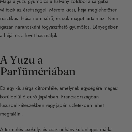
Maga a yuzu gyümölcs a halvány zöldből a sárgába
változik az érettséggel. Mérete kicsi, héja meglehetősen
rusztikus. Húsa nem sűrű, és sok magot tartalmaz. Nem
igazán narancsként fogyasztható gyümölcs. Lényegében
a héját és a levét használják.
A Yuzu a
Parfümériában
Ez egy kis sárga citromféle, amelynek egységára magas:
körülbelül 6 euró Japánban. Franciaországban
luxusdelikáteszekben vagy japán üzletekben lehet
megtalálni.
A termelés csekély, és csak néhány különleges márka