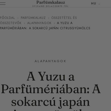
Parfümkalauz
HU
SYLVAINE DELACOURTE-TÓL
FŐOLDAL
›
PARFÜMKALAUZ
›
ÖSSZETÉTEL ÉS
ÖSSZETEVŐK
›
ALAPANYAGOK
›
A YUZU A
PARFÜMÉRIÁBAN: A SOKARCÚ JAPÁN CITRUSGYÜMÖLCS
ALAPANYAGOK
A Yuzu a
Parfümériában: A
sokarcú japán