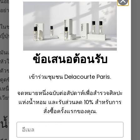
นอยด์และวิตามิน C ในญี่ปุ่น มีการใช้ยุซุในเครื่องสำอาง
อย่างแพร่หลาย
ในช่วงครีษมายัน คืนที่ยาวนานที่สุดในปี ประเพณีของ
ญี่ปุ่นคือการอาบน้ำยุซุ เพื่อไม่ให้เป็นหวัดตลอดปี
มันเสริมสร้างระบบภูมิคุ้มกัน เป็นพันธมิตรต่อต้านโรค
ข้อเสนอต้อนรับ
หัวใจและหลอดเลือด ว่ากันว่ามีประสิทธิภาพต่อการรวม
ตัวของเกล็ดเลือด ช่วยระบบย่อยอาหารและส่งเสริมการ
เข้าร่วมชุมชน Delacourte Paris.
ดูดซึมเหล็กและแคลเซียม นอกจากนี้ยังมีผลดีต่อความ
เหนื่อยล้า ความหนาวเย็น และช่วยปรับปรุงการไหล
จดหมายหนึ่งฉบับต่อสัปดาห์เพื่อสำรวจศิลปะ
เวียนโลหิต
แห่งน้ำหอม และรับส่วนลด 10% สำหรับการ
สั่งซื้อครั้งแรกของคุณ.
น้ำหอมที่มียุซุ
Email