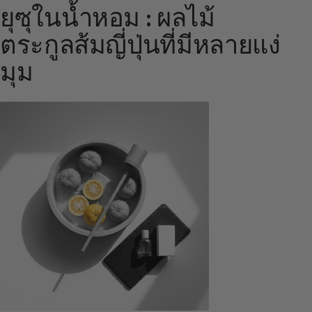
ยุซุในน้ำหอม : ผลไม้
ตระกูลส้มญี่ปุ่นที่มีหลายแง่
มุม