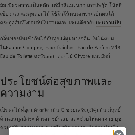
ส้มเขียวหวาน
เป็นหลัก แต่มีกลิ่นมะนาว เกรปฟรุ๊ต โน้ตสี
เขียว และแง่มุมดอกไม้ ใช้ในโน้ตบนเพราะเป็นผลไม้
ตระกูลส้มที่โดดเด่นในส่วนผสม เช่นเดียวกับ
มะนาวแป้น
กลิ่นของมันเข้ากันได้กับทุกแง่มุมทางกลิ่น ในโน้ตบน
ใน
Eau de Cologne
, Eaux fraîches, Eau de Parfum หรือ
Eau de Toilette ตะวันออก ดอกไม้ Chypre และมัสก์
ประโยชน์ต่อสุขภาพและ
ความงาม
เป็นผลไม้ที่อุดมด้วยวิตามิน C ช่วยเสริมภูมิคุ้มกัน มีฤทธิ์
ต้านอนุมูลอิสระ ต้านการอักเสบ และช่วยให้แผลหาย ยุซุ
ช่วยเสริมความงามและเสริมสร้างผมและผิวด้วยฟลาโว