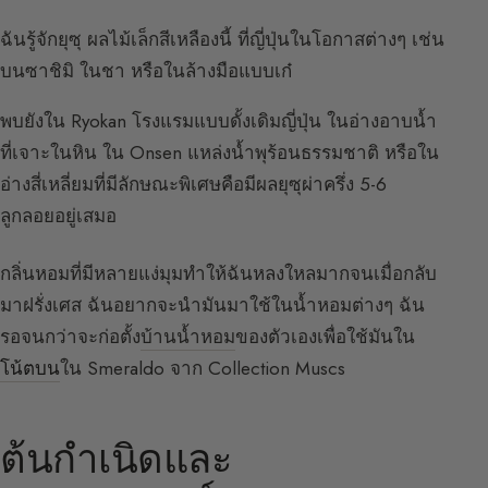
ฉันรู้จักยุซุ ผลไม้เล็กสีเหลืองนี้ ที่ญี่ปุ่นในโอกาสต่างๆ เช่น
บนซาชิมิ ในชา หรือในล้างมือแบบเก๋
พบยังใน Ryokan โรงแรมแบบดั้งเดิมญี่ปุ่น ในอ่างอาบน้ำ
ที่เจาะในหิน ใน Onsen แหล่งน้ำพุร้อนธรรมชาติ หรือใน
อ่างสี่เหลี่ยมที่มีลักษณะพิเศษคือมีผลยุซุผ่าครึ่ง 5-6
ลูกลอยอยู่เสมอ
กลิ่นหอมที่มีหลายแง่มุมทำให้ฉันหลงใหลมากจนเมื่อกลับ
มาฝรั่งเศส ฉันอยากจะนำมันมาใช้ในน้ำหอมต่างๆ ฉัน
รอจนกว่าจะก่อตั้ง
บ้านน้ำหอม
ของตัวเองเพื่อใช้มันใน
โน้ตบน
ใน Smeraldo จาก Collection Muscs
ต้นกำเนิดและ