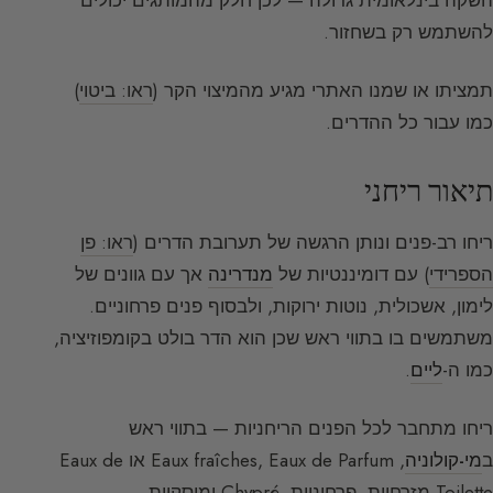
להשתמש רק בשחזור.
תמציתו או שמנו האתרי מגיע מהמיצוי הקר (
ראו: ביטוי
)
כמו עבור כל ההדרים.
תיאור ריחני
ריחו רב-פנים ונותן הרגשה של תערובת הדרים (
ראו: פן
הספרידי
) עם דומיננטיות של
מנדרינה
אך עם גוונים של
לימון, אשכולית, נוטות ירוקות, ולבסוף פנים פרחוניים.
משתמשים בו בתווי ראש שכן הוא הדר בולט בקומפוזיציה,
כמו ה-
ליים
.
ריחו מתחבר לכל הפנים הריחניות — בתווי ראש
ב
מי-קולוניה
, Eaux fraîches, Eaux de Parfum או Eaux de
Toilette מזרחיות, פרחוניות, Chypré ומוסקיות.