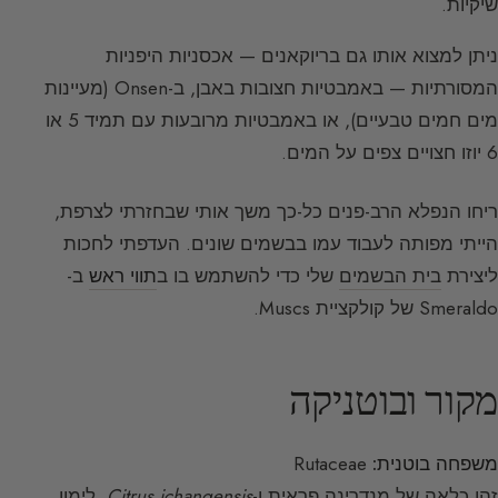
שיקיות.
ניתן למצוא אותו גם בריוקאנים — אכסניות היפניות
המסורתיות — באמבטיות חצובות באבן, ב-Onsen (מעיינות
מים חמים טבעיים), או באמבטיות מרובעות עם תמיד 5 או
6 יוזו חצויים צפים על המים.
ריחו הנפלא הרב-פנים כל-כך משך אותי שבחזרתי לצרפת,
הייתי מפותה לעבוד עמו בבשמים שונים. העדפתי לחכות
ליצירת
בית הבשמים
שלי כדי להשתמש בו ב
תווי ראש
ב-
Smeraldo של קולקציית Muscs.
מקור ובוטניקה
משפחה בוטנית:
Rutaceae
זהו כלאה של מנדרינה פראית ו-
Citrus ichangensis
, לימון