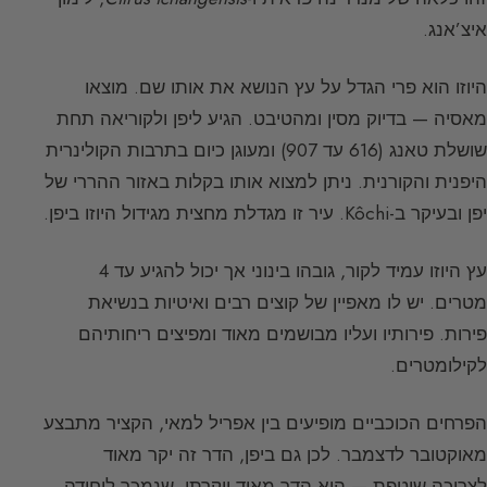
איצ’אנג.
היוזו הוא פרי הגדל על עץ הנושא את אותו שם. מוצאו
מאסיה — בדיוק מסין ומהטיבט. הגיע ליפן ולקוריאה תחת
שושלת טאנג (616 עד 907) ומעוגן כיום בתרבות הקולינרית
היפנית והקורנית. ניתן למצוא אותו בקלות באזור ההררי של
יפן ובעיקר ב-Kôchi. עיר זו מגדלת מחצית מגידול היוזו ביפן.
עץ היוזו עמיד לקור, גובהו בינוני אך יכול להגיע עד 4
מטרים. יש לו מאפיין של קוצים רבים ואיטיות בנשיאת
פירות. פירותיו ועליו מבושמים מאוד ומפיצים ריחותיהם
לקילומטרים.
הפרחים הכוכביים מופיעים בין אפריל למאי, הקציר מתבצע
מאוקטובר לדצמבר. לכן גם ביפן, הדר זה יקר מאוד
לצריכה שוטפת — הוא הדר מאוד יוקרתי, שנמכר ליחידה.