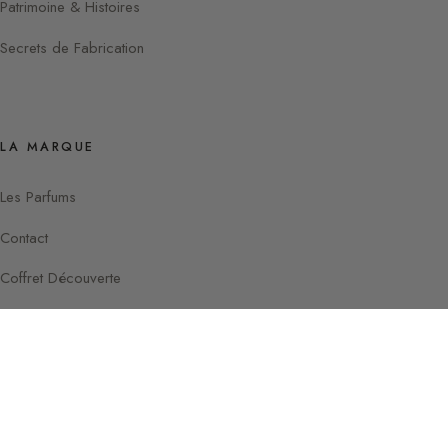
Patrimoine & Histoires
Secrets de Fabrication
LA MARQUE
Les Parfums
Contact
Coffret Découverte
Instagram
Facebook