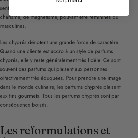
Non, merci
senteurs automnales, empreinte de mystère, de
charisme, de magnétisme, pouvant être féminines ou
masculines.
Les chyprés dénotent une grande force de caractère.
Quand une cliente est accro à un style de parfums
chyprés, elle y reste généralement très fidèle. Ce sont
souvent des parfums qui plaisent aux personnes
olfactivement très éduquées. Pour prendre une image
dans le monde culinaire, les parfums chyprés plaisent
aux fins gourmets. Tous les parfums chyprés sont par
conséquence boisés.
Les reformulations et