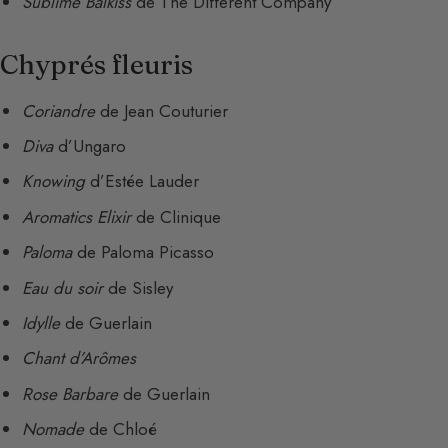
Sublime Balkiss
de The Different Company
Chyprés fleuris
Coriandre
de Jean Couturier
Diva
d’Ungaro
Knowing
d’Estée Lauder
Aromatics Elixir
de Clinique
Paloma
de Paloma Picasso
Eau du soir
de Sisley
Idylle
de Guerlain
Chant d’Arômes
Rose Barbare
de Guerlain
Nomade
de Chloé