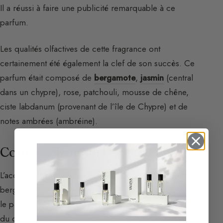
Il a réussi à faire une publicité remarquable à ce
parfum.
Les qualités olfactives de cette fragrance ont
certainement été également la clef de son succès. Ce
parfum était composé de
bergamote
,
jasmin
(central
dans un chypre), rose, patchouli, mousse de chêne,
ciste labdanum (provenant de l’île de Chypre) et de
notes ambrées (ambréine).
Composition de l’accord chypré
L’accord chypré repose sur les notes suivantes : la
bergamote, le jasmin (central dans un chypre), la rose,
le patchouli, la mousse de chêne, et les notes ambrées
du ciste labdanum (provenant de l’île de Chypre)