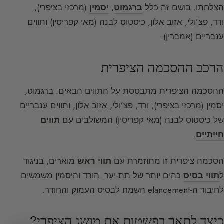
הצלחתו. בושם זה כלל
ברגמוט
,
יסמין
(מרכזי בציפרי),
ורד, פצ’ולי, אזוב אלון, כיסטוס לבנה (מאי קפריסין) ותווים
ענבריים (אמברין).
הרכב ההסכמה הציפרית
ההסכמה הציפרית מתבססת על התווים הבאים: ברגמוט,
יסמין (מרכזי בציפרי), ורד, פצ’ולי, אזוב אלון, ותווים ענבריים
של כיסטוס לבנה (מאי קפריסין) המשולבים עם
תווים
חייתיים
.
הסכמה ציפרית זו מתוזמרת עם
תווי ראש
מוארים, בניגוד
ל
תווי בסיס
כהים יותר של תת-יער. הורד והיסמין משמשים
לחיבור ה-elancement השמח לבסיס העמוק והחודר.
כיצד לתאר בפשטות את מושג הציפרי?