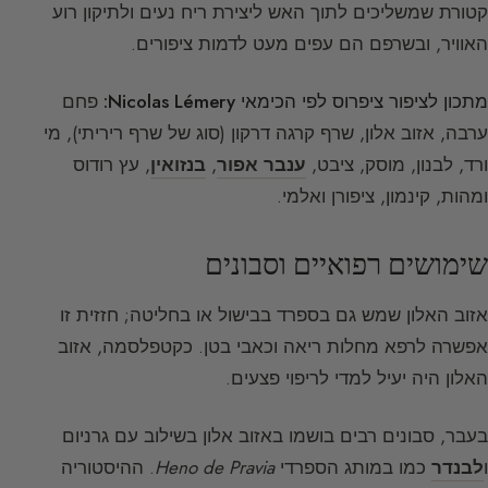
קטורת שמשליכים לתוך האש ליצירת ריח נעים ולתיקון רוע
האוויר, ובשרפם הם עפים מעט לדמות ציפורים.
מתכון לציפור ציפרוס לפי הכימאי Nicolas Lémery:
פחם
ערבה, אזוב אלון, שרף קרגה דרקון (סוג של שרף ריריתי), מי
ורד, לבנון, מוסק, ציבט,
ענבר אפור
,
בנזואין
, עץ רודוס
ומהות, קינמון, ציפורן ואלמי.
שימושים רפואיים וסבונים
אזוב האלון שמש גם בספרד בבישול או בחליטה; חזזית זו
אפשרה לרפא מחלות ריאה וכאבי בטן. כקטפלסמה, אזוב
האלון היה יעיל למדי לריפוי פצעים.
בעבר, סבונים רבים בושמו באזוב אלון בשילוב עם גרניום
ו
לבנדר
כמו במותג הספרדי
Heno de Pravia
. ההיסטוריה