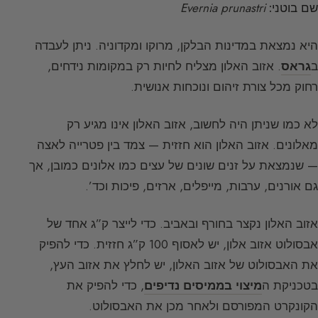
שם בוטני:
Evernia prunastri
היא נמצאת במדינות הבלקן, מרוקו ומקדוניה. ניתן לעבדה
ב
גראס
. אזוב האלון מצליח לחיות רק במקומות נידחים,
רחוק מכל צורת זיהום ונוכחות אנושית.
לא כמו שניתן היה לחשוב, אזוב האלון אינו מגיע רק
מאלונים. אזוב האלון הוא חזזית — צמד בין פטרייה לאצה
— שנמצאת על זנים שונים של עצים כמו אלונים כמובן, אך
גם אורנים, ערבות, מייפלים, ארזים, פיכות וכד’.
אזוב האלון נקצר בחורף ובאביב. כדי לייצר ק”ג אחד של
אבסולוט אזוב אלון, יש לאסוף 100 ק”ג חזזית. כדי להפיק
את האבסולוט של אזוב האלון, יש לחלץ את אזוב העץ,
בטכניקת ה
מיצוי בממיסים נדיפים
, כדי להפיק את
הקונקרט המפורסם ולאחר מכן את האבסולוט.