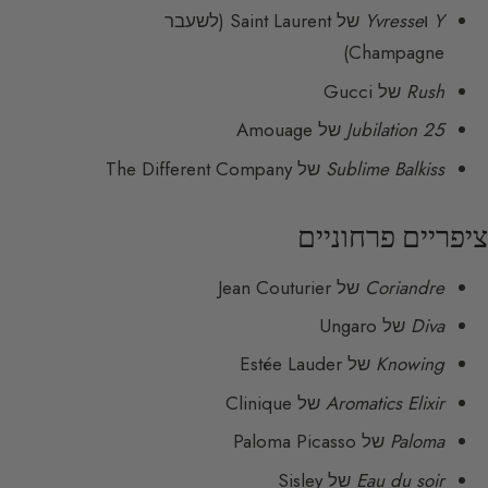
Y
ו
Yvresse
של Saint Laurent (לשעבר
Champagne)
Rush
של Gucci
Jubilation 25
של Amouage
Sublime Balkiss
של The Different Company
ציפריים פרחוניים
Coriandre
של Jean Couturier
Diva
של Ungaro
Knowing
של Estée Lauder
Aromatics Elixir
של Clinique
Paloma
של Paloma Picasso
Eau du soir
של Sisley