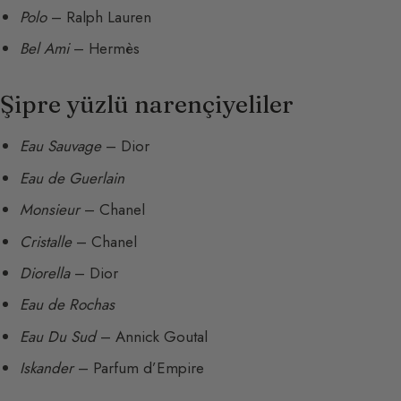
Polo
– Ralph Lauren
Bel Ami
– Hermès
Şipre yüzlü narençiyeliler
Eau Sauvage
– Dior
Eau de Guerlain
Monsieur
– Chanel
Cristalle
– Chanel
Diorella
– Dior
Eau de Rochas
Eau Du Sud
– Annick Goutal
Iskander
– Parfum d’Empire