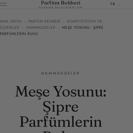
Parfüm Rehberi
TR
SYLVAINE DELACOURTE'TAN
ANA SAYFA
›
PARFÜM REHBERI
›
KOMPOZISYON VE
İÇERIKLER
›
HAMMADDELER
›
MEŞE YOSUNU: ŞIPRE
PARFÜMLERIN RUHU
HAMMADDELER
Meşe Yosunu:
Şipre
Parfümlerin