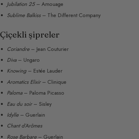
Jubilation 25
– Amouage
Sublime Balkiss
– The Different Company
Çiçekli şipreler
Coriandre
– Jean Couturier
Diva
– Ungaro
Knowing
– Estée Lauder
Aromatics Elixir
– Clinique
Paloma
– Paloma Picasso
Eau du soir
– Sisley
Idylle
– Guerlain
Chant d’Arômes
Rose Barbare
– Guerlain