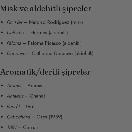
Misk ve aldehitli şipreler
For Her
– Narciso Rodriguez (misk)
Calèche
– Hermès (aldehitli)
Paloma
– Paloma Picasso (aldehitli)
Deneuve
– Catherine Deneuve (aldehitli)
Aromatik/derili şipreler
Aramis
– Aramis
Antaeus
– Chanel
Bandit
– Grès
Cabochard
– Grès (1959)
1881
– Cerruti