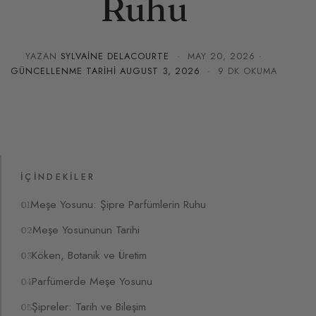
Ruhu
YAZAN
SYLVAINE DELACOURTE
·
MAY 20, 2026
·
GÜNCELLENME TARIHI
AUGUST 3, 2026
· 9 DK OKUMA
İÇINDEKILER
Meşe Yosunu: Şipre Parfümlerin Ruhu
Meşe Yosununun Tarihi
Köken, Botanik ve Üretim
Parfümerde Meşe Yosunu
Şipreler: Tarih ve Bileşim