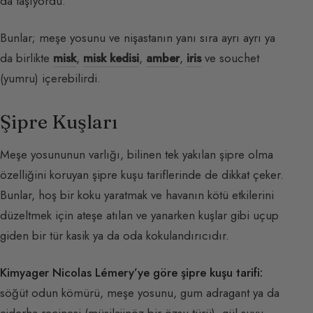
da taşıyordu.
Bunlar; meşe yosunu ve nişastanın yanı sıra ayrı ayrı ya
da birlikte
misk
,
misk kedisi
,
amber
,
iris
ve souchet
(yumru) içerebilirdi.
Şipre Kuşları
Meşe yosununun varlığı, bilinen tek yakılan şipre olma
özelliğini koruyan şipre kuşu tariflerinde de dikkat çeker.
Bunlar, hoş bir koku yaratmak ve havanın kötü etkilerini
düzeltmek için ateşe atılan ve yanarken kuşlar gibi uçup
giden bir tür kasik ya da oda kokulandırıcıdır.
Kimyager Nicolas Lémery’ye göre şipre kuşu tarifi:
söğüt odun kömürü, meşe yosunu, gum adragant ya da