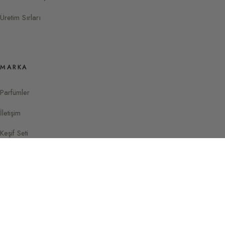
Üretim Sırları
MARKA
Parfümler
İletişim
Keşif Seti
Instagram
Facebook