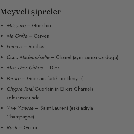
Meyveli şipreler
Mitsouko
– Guerlain
Ma Griffe
– Carven
Femme
– Rochas
Coco Mademoiselle
– Chanel (aynı zamanda doğu)
Miss Dior Chérie
– Dior
Parure
– Guerlain (artık üretilmiyor)
Chypre Fatal
Guerlain’in Elixirs Charnels
koleksiyonunda
Y
ve
Yvresse
– Saint Laurent (eski adıyla
Champagne)
Rush
– Gucci