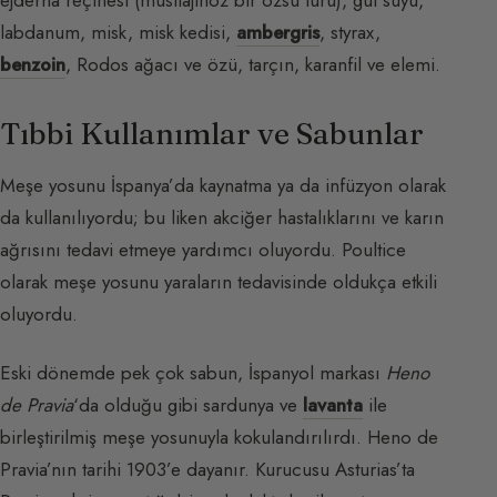
ejderha reçinesi (müsilajinöz bir özsu türü), gül suyu,
labdanum, misk, misk kedisi,
ambergris
, styrax,
benzoin
, Rodos ağacı ve özü, tarçın, karanfil ve elemi.
Tıbbi Kullanımlar ve Sabunlar
Meşe yosunu İspanya’da kaynatma ya da infüzyon olarak
da kullanılıyordu; bu liken akciğer hastalıklarını ve karın
ağrısını tedavi etmeye yardımcı oluyordu. Poultice
olarak meşe yosunu yaraların tedavisinde oldukça etkili
oluyordu.
Eski dönemde pek çok sabun, İspanyol markası
Heno
de Pravia
‘da olduğu gibi sardunya ve
lavanta
ile
birleştirilmiş meşe yosunuyla kokulandırılırdı. Heno de
Pravia’nın tarihi 1903’e dayanır. Kurucusu Asturias’ta