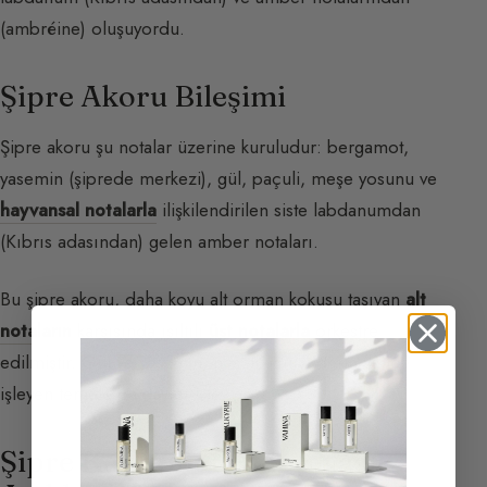
(ambréine) oluşuyordu.
Şipre Akoru Bileşimi
Şipre akoru şu notalar üzerine kuruludur: bergamot,
yasemin (şiprede merkezi), gül, paçuli, meşe yosunu ve
hayvansal notalarla
ilişkilendirilen siste labdanumdan
(Kıbrıs adasından) gelen amber notaları.
Bu şipre akoru, daha koyu alt orman kokusu taşıyan
alt
notaların
karşısında ışıltılı
üst notalarla
orkestre
edilmiştir. Gül ve yasemin, neşeli açılışı derin ve içe
işleyen temele bağlayıcı işlev görür.
Şipre Kavramı Basitçe Nasıl