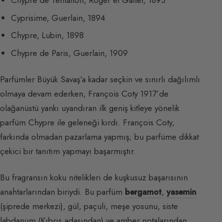
Chypre de Tentation, Roger et Gallet, 1893
Cyprisime, Guerlain, 1894
Chypre, Lubin, 1898
Chypre de Paris, Guerlain, 1909
Parfümler Büyük Savaş’a kadar seçkin ve sınırlı dağılımlı
olmaya devam ederken, François Coty 1917’de
olağanüstü yankı uyandıran ilk geniş kitleye yönelik
parfüm Chypre ile geleneği kırdı. François Coty,
farkında olmadan pazarlama yapmış; bu parfüme dikkat
çekici bir tanıtım yapmayı başarmıştır.
Bu fragransın koku nitelikleri de kuşkusuz başarısının
anahtarlarından biriydi. Bu parfüm
bergamot
,
yasemin
(şiprede merkezi), gül, paçuli, meşe yosunu, siste
labdanum (Kıbrıs adasından) ve amber notalarından