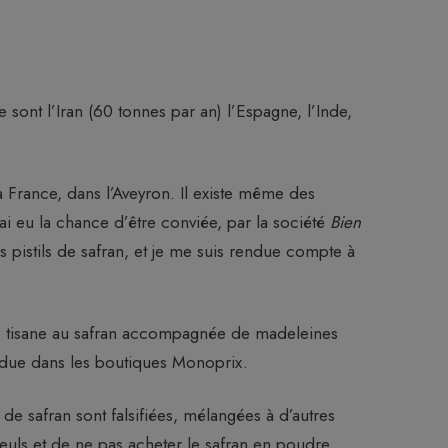
 sont l’Iran (60 tonnes par an) l’Espagne, l’Inde,
la France, dans l’Aveyron. Il existe même des
’ai eu la chance d’être conviée, par la société
Bien
 pistils de safran, et je me suis rendue compte à
ne tisane au safran accompagnée de madeleines
endue dans les boutiques Monoprix.
s de safran sont falsifiées, mélangées à d’autres
seuls et de ne pas acheter le safran en poudre.