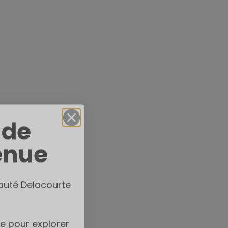
 de
enue
auté Delacourte
e pour explorer
10% sur votre