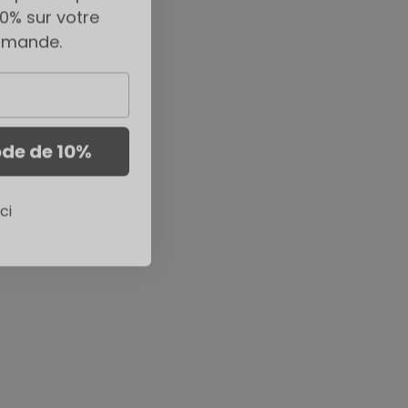
mmande.
de de 10%
ci