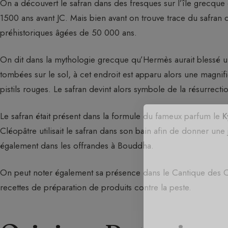
On a découvert le safran dans des fresques sur l’île grecque de
1500 ans avant JC. Mais bien avant on trouve trace du safran
préhistoriques âgées de 50 000 ans.
On dit dans la mythologie grecque qu’Hermès aurait blessé un 
tombées sur le sol, à cet endroit est apparu alors une magnif
pistils rouges. Le safran devint alors symbole de la résurrecti
Le safran était présent dans la formule du fameux parfum le
K
Cléopâtre utilisait le safran dans son bain afin de donner une jo
également dans les offrandes à Bouddha.
On peut noter également sa présence dans le Cantique des Can
recettes de préparation de produits contre la peste.