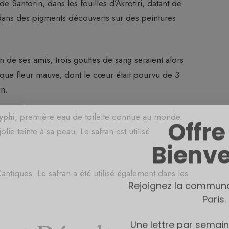
 Santorin, dans les fouilles d’Akrotiri, datant de
 dans des pigments découverts sur des peintures
de ses amis, trois gouttes de sang seraient alors
ique fleur mauve, dont le cœur était pourvu de 3
on.
Offre
yphi
, première eau de toilette connue au monde.
lie teinte à sa peau. Le safran est utilisé
Bienv
Rejoignez la commun
tiques. Le safran a été utilisé également dans les
Paris.
Une lettre par semain
l'art du parfum et 