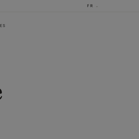
FR
ÉES
e