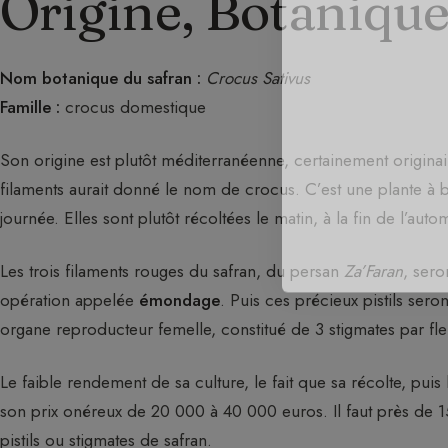
Origine, Botanique
Nom botanique du safran :
Crocus Sativus
Famille :
crocus domestique
Son origine est plutôt méditerranéenne, certainement origina
filaments aurait donné le nom de crocus. C’est une plante à 
journée. Elles sont plutôt récoltées le matin, à la fin de l’auto
Les trois filaments rouges du safran, du persan
Za’Faran
, sero
opération appelée
émondage
. Puis ces précieux pistils sero
organe reproducteur femelle, constitué de 3 stigmates par fle
Le faible rendement de sa culture, le fait que sa récolte, pu
son prix onéreux de 20 000 à 40 000 euros. Il faut près de 
pistils ou stigmates de safran.