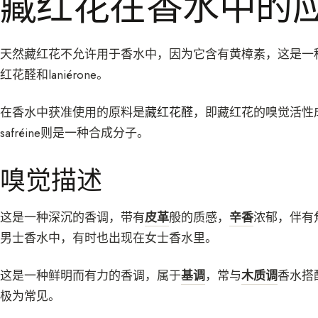
藏红花在香水中的
天然藏红花不允许用于香水中，因为它含有黄樟素，这是一
红花醛和laniérone。
在香水中获准使用的原料是
藏红花醛
，即藏红花的嗅觉活性成
safréine则是一种合成分子。
嗅觉描述
这是一种深沉的香调，带有
皮革
般的质感，
辛香
浓郁，伴有
男士香水中，有时也出现在女士香水里。
这是一种鲜明而有力的香调，属于
基调
，常与
木质调
香水搭
极为常见。