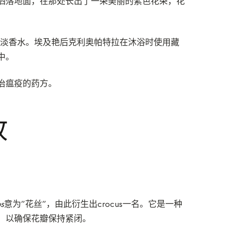
洒落地面，在那处长出了一朵美丽的紫色花朵，花
淡香水。埃及艳后克利奥帕特拉在沐浴时使用藏
中。
治瘟疫的药方。
收
s
意为”花丝”，由此衍生出crocus一名。它是一种
，以确保花瓣保持紧闭。