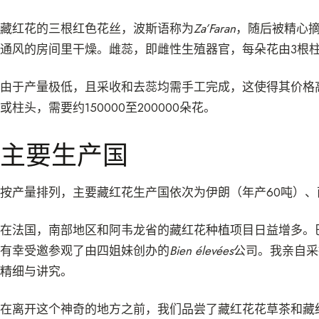
藏红花的三根红色花丝，波斯语称为
Za’Faran
，随后被精心
通风的房间里干燥。雌蕊，即雌性生殖器官，每朵花由3根
由于产量极低，且采收和去蕊均需手工完成，这使得其价格高达2
或柱头，需要约150000至200000朵花。
主要生产国
按产量排列，主要藏红花生产国依次为伊朗（年产60吨）
在法国，南部地区和阿韦龙省的藏红花种植项目日益增多。
有幸受邀参观了由四姐妹创办的
Bien élevées
公司。我亲自采
精细与讲究。
在离开这个神奇的地方之前，我们品尝了藏红花花草茶和藏