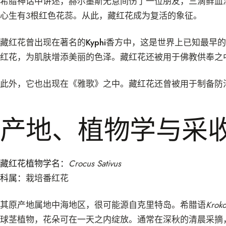
希腊神话中讲述，赫尔墨斯无意间伤了一位朋友，三滴鲜血
心生有3根红色花蕊。从此，藏红花成为复活的象征。
藏红花曾出现在著名的
Kyphi
香方中，这是世界上已知最早的
红花，为肌肤增添美丽的色泽。藏红花还被用于佛教供奉之
此外，它也出现在《雅歌》之中。藏红花还曾被用于制备防
产地、植物学与采
藏红花植物学名：
Crocus Sativus
科属：
栽培番红花
其原产地属地中海地区，很可能源自克里特岛。希腊语
Kroko
球茎植物，花朵可在一天之内绽放。通常在深秋的清晨采摘