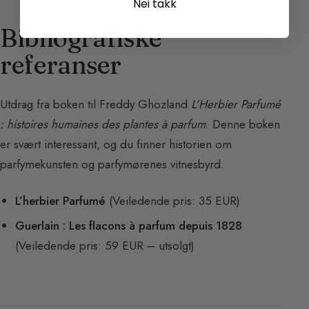
Nei takk
Bibliografiske
referanser
Utdrag fra boken til Freddy Ghozland
L’Herbier Parfumé
: histoires humaines des plantes à parfum
. Denne boken
er svært interessant, og du finner historien om
parfymekunsten og parfymørenes vitnesbyrd.
L’herbier Parfumé
(Veiledende pris: 35 EUR)
Guerlain : Les flacons à parfum depuis 1828
(Veiledende pris: 59 EUR – utsolgt)