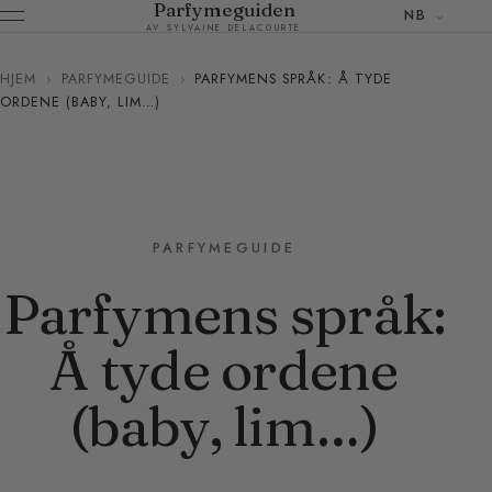
Parfymeguiden
NB
AV SYLVAINE DELACOURTE
HJEM
›
PARFYMEGUIDE
›
PARFYMENS SPRÅK: Å TYDE
ORDENE (BABY, LIM…)
PARFYMEGUIDE
Parfymens språk:
Å tyde ordene
(baby, lim…)