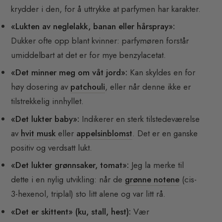
krydder i den, for å uttrykke at parfymen har karakter.
«Lukten av neglelakk, banan eller hårspray»:
Dukker ofte opp blant kvinner: parfymøren forstår
umiddelbart at det er for mye benzylacetat.
«Det minner meg om våt jord»:
Kan skyldes en for
høy dosering av
patchouli
, eller når denne ikke er
tilstrekkelig innhyllet.
«Det lukter baby»:
Indikerer en sterk tilstedeværelse
av
hvit musk
eller
appelsinblomst
. Det er en ganske
positiv og verdsatt lukt.
«Det lukter grønnsaker, tomat»:
Jeg la merke til
dette i en nylig utvikling: når de
grønne notene
(cis-
3-hexenol, triplal) sto litt alene og var litt rå.
«Det er skittent» (ku, stall, hest):
Vær