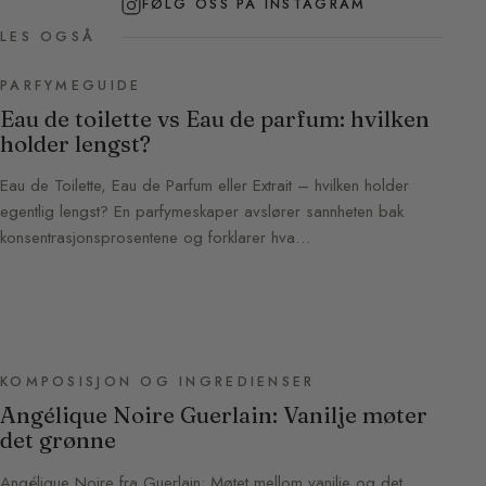
FØLG OSS PÅ INSTAGRAM
LES OGSÅ
PARFYMEGUIDE
Eau de toilette vs Eau de parfum: hvilken
holder lengst?
Eau de Toilette, Eau de Parfum eller Extrait – hvilken holder
egentlig lengst? En parfymeskaper avslører sannheten bak
konsentrasjonsprosentene og forklarer hva…
KOMPOSISJON OG INGREDIENSER
Angélique Noire Guerlain: Vanilje møter
det grønne
Angélique Noire fra Guerlain: Møtet mellom vanilje og det