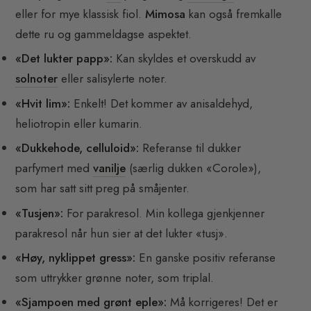
eller for mye klassisk fiol.
Mimosa
kan også fremkalle
dette ru og gammeldagse aspektet.
«Det lukter papp»:
Kan skyldes et overskudd av
solnoter
eller salisylerte noter.
«Hvit lim»:
Enkelt! Det kommer av anisaldehyd,
heliotropin eller kumarin.
«Dukkehode, celluloid»:
Referanse til dukker
parfymert med
vanilje
(særlig dukken «Corole»),
som har satt sitt preg på småjenter.
«Tusjen»:
For parakresol. Min kollega gjenkjenner
parakresol når hun sier at det lukter «tusj».
«Høy, nyklippet gress»:
En ganske positiv referanse
som uttrykker grønne noter, som triplal.
«Sjampoen med grønt eple»:
Må korrigeres! Det er