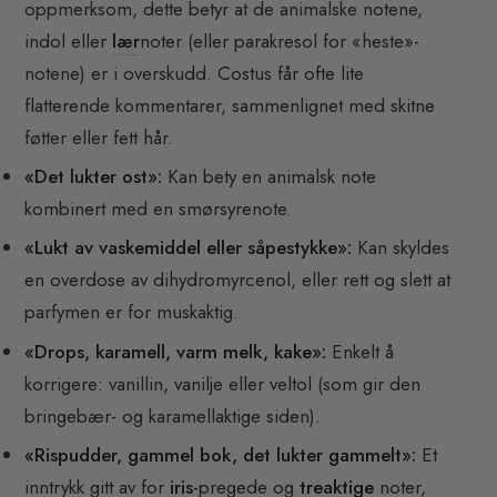
oppmerksom, dette betyr at de animalske notene,
indol eller
lær
noter (eller parakresol for «heste»-
notene) er i overskudd. Costus får ofte lite
flatterende kommentarer, sammenlignet med skitne
føtter eller fett hår.
«Det lukter ost»:
Kan bety en animalsk note
kombinert med en smørsyrenote.
«Lukt av vaskemiddel eller såpestykke»:
Kan skyldes
en overdose av dihydromyrcenol, eller rett og slett at
parfymen er for muskaktig.
«Drops, karamell, varm melk, kake»:
Enkelt å
korrigere: vanillin, vanilje eller veltol (som gir den
bringebær- og karamellaktige siden).
«Rispudder, gammel bok, det lukter gammelt»:
Et
inntrykk gitt av for
iris
-pregede og
treaktige
noter,