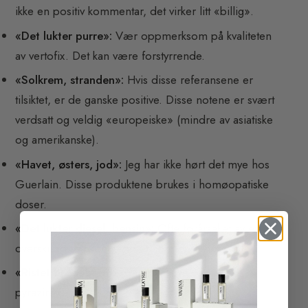
ikke en positiv kommentar, det virker litt «billig».
«Det lukter purre»:
Vær oppmerksom på kvaliteten
av vertofix. Det kan være forstyrrende.
«Solkrem, stranden»:
Hvis disse referansene er
tilsiktet, er de ganske positive. Disse notene er svært
verdsatt og veldig «europeiske» (mindre av asiatiske
og amerikanske).
«Havet, østers, jod»:
Jeg har ikke hørt det mye hos
Guerlain. Disse produktene brukes i homøopatiske
doser.
«Det lukter diesel, bensin»:
Ofte forårsaket av et
overskudd av grønne noter som cis-3-hexenol.
«Ristet brød, brent»:
Sannsynligvis for mye
pyraziner.