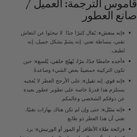
قاموس الترجمة: العميل /
صانع العطور
«إنه منعش»:
يُقال كثيرًا جدًا. لا تبحثوا عن انتعاش
تقني، ببساطة تعني: إنه يشمّ بشكل جميل، إنه
لطيف.
«أجده حامضًا جدًا، مرًا، يُهيّج حلقي، يُلسع»:
حين
تكون التركيبة حمضيةً بعض الشيء وصاعدةً.
«إنه قوي. إنه ثقيل»:
على الأرجح العطر لا يُعجبه.
يستلزم هذا قدرةً خاصة على تطوير عطور بعيدة
عن ذوقكم الشخصي وعالمكم.
«إنه متبّل»:
حتى وإن لم تكن هناك بهارات تقنيًا،
تعني أن هذا العطر ذو طابع.
«رائحة طلاء الأظافر أو الموز أو الورنيش»:
يرد