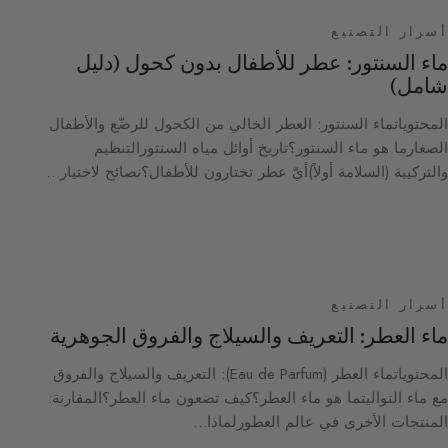
أسرار التصنيع
ماء السنتور: عطر للأطفال بدون كحول (دليل
شامل)
المحتوياتماء السنتور: العطر الخالي من الكحول للرضّع والأطفال
الصغارما هو ماء السنتور؟تاريخ أوائل مياه السنتورالتنظيم
والتركيبة (السلامة أولاً)أيّ عطر تختارون للأطفال؟نصائح لاختيار…
أسرار التصنيع
ماء العطر: التعريف والسيلاج والفروق الجوهرية
المحتوياتماء العطر (Eau de Parfum): التعريف والسيلاج والفروق
مع ماء التواليتما هو ماء العطر؟كيف تضعون ماء العطر؟المقارنة:
المنتجات الأخرى في عالم العطورلماذا…