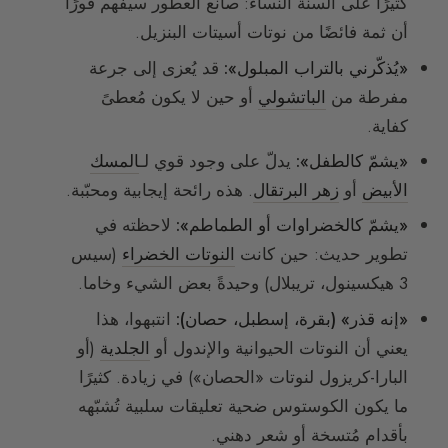
كثيرًا على ألسنة النساء: صانع العطور سيفهم فورًا
أن ثمة فائضًا من نوتات أسيتات البنزيل.
«يُذكّرني بالتراب المبلول»:
قد يُعزى إلى جرعة
مفرطة من
الباتشولي
أو حين لا يكون مُعطىً
كفاية.
«يشمّ كالطفل»:
يدلّ على وجود قوي لـ
المسك
الأبيض
أو
زهر البرتقال
. هذه رائحة إيجابية ومحبّبة.
«يشمّ كالخضراوات أو الطماطم»:
لاحظته في
تطوير حديث: حين كانت
النوتات الخضراء
(سيس
3 هيكسينول، تريبلال) وحيدةً بعض الشيء وخاما.
«إنه قذر» (بقرة، إسطبل، حصان):
انتبهوا، هذا
يعني أن النوتات الحيوانية والإندول أو
الجلدية
(أو
البارا-كريزول لنوتات «الحصان») في زيادة. كثيرًا
ما يكون الكوستوس ضحية تعليقات سلبية تُشبّهه
بأقدام مُتسخة أو شعر دهني.