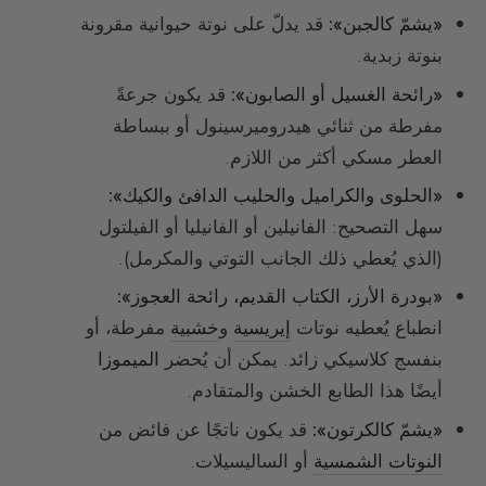
«يشمّ كالجبن»:
قد يدلّ على نوتة حيوانية مقرونة
بنوتة زبدية.
«رائحة الغسيل أو الصابون»:
قد يكون جرعةً
مفرطة من ثنائي هيدروميرسينول أو ببساطة
العطر مسكي أكثر من اللازم.
«الحلوى والكراميل والحليب الدافئ والكيك»:
سهل التصحيح: الفانيلين أو الفانيليا أو الفيلتول
(الذي يُعطي ذلك الجانب التوتي والمكرمل).
«بودرة الأرز، الكتاب القديم، رائحة العجوز»:
انطباع يُعطيه نوتات
إيريسية
و
خشبية
مفرطة، أو
بنفسج كلاسيكي زائد. يمكن أن يُحضر
الميموزا
أيضًا هذا الطابع الخشن والمتقادم.
«يشمّ كالكرتون»:
قد يكون ناتجًا عن فائض من
النوتات الشمسية
أو الساليسيلات.