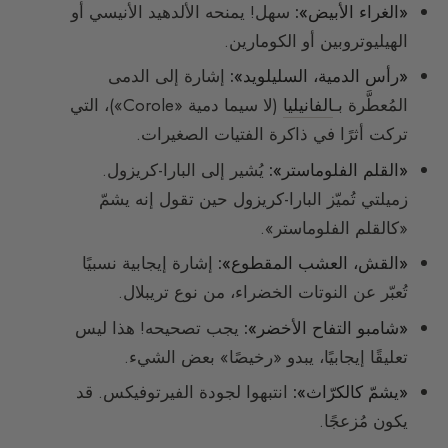
«الغراء الأبيض»:
سهل! يمنحه الألدهيد الأنيسي أو
الهيليوتروبين أو الكومارين.
«رأس الدمية، السليلويد»:
إشارة إلى الدمى
المُعطَّرة بـ
الفانيليا
(لا سيما دمية «Corole»)، التي
تركت أثرًا في ذاكرة الفتيات الصغيرات.
«القلم الفلوماستر»:
يُشير إلى البارا-كريزول.
زميلتي تُميّز البارا-كريزول حين تقول إنه يشمّ
«كالقلم الفلوماستر».
«القش، العشب المقطوع»:
إشارة إيجابية نسبيًا
تُعبّر عن النوتات الخضراء، من نوع تريبلال.
«شامبو التفاح الأخضر»:
يجب تصحيحه! هذا ليس
تعليقًا إيجابيًا، يبدو «رخيصًا» بعض الشيء.
«يشمّ كالكرّاث»:
انتبهوا لجودة الفيرتوفيكس. قد
يكون مُزعجًا.