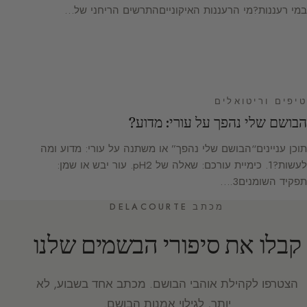
במי רעננות?מי הרעננות האיקונייםהתרשים הריחני של…
טיפים וריטואלים
הבושם שלי נהפך על עורי: מדוע?
תוכן עניינים“הבושם שלי נהפך” או משתנה על עורי: מדוע ומה
לעשות?1. כימיית עורכם: שאלה של pH2. עור יבש או שמן:
תפקיד השומנים3.…
מכתב DELACOURTE
קבלו את סיפורי הבשמים שלנו
הצטרפו לקהילת אוהבי הבושם. מכתב אחד בשבוע, לא
יותר, לגילוי אמנות הבושם.