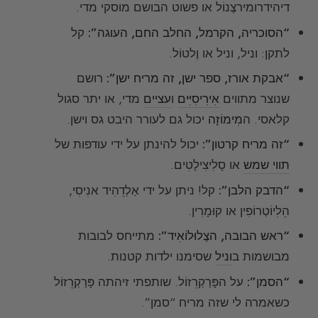
דיהידרומירצֶנוֹל או פשוט הבושם מוסקי מדי.
“הסוכריה, הקרמל, החלב החם, העוגה”:
קל
לתקן: וניל, וניל או וֶלטוֹל.
“אבקת אורז, ספר ישן, זה מריח ישן”:
רושם
שנוצר מתווים
אִירִיסִיִּים
ו
עציים
מדי, או יתר סגול
קלאסי. ה
מִימוֹזָה
יכול גם לעורר היבט גס וישן.
“זה מריח קרטון”:
יכול להינתן על ידי עודפות של
תווי שמש
או סָלִיצִילָטִים.
“הדבק הלבן”:
קל! ניתן על ידי אַלְדֵהִיד אנִיסִי,
הֵלִיוֹטְרוֹפִין או קוּמָרִין.
“ראש הבובה, הצֶלוּלוֹאִיד”:
מתייחס לבובות
מבושמות ב
וניל
שסימנו ילדות קטנות.
“הסמן”:
על הפָּרַקְרֵזוֹל. שותפתי זיהתה פָּרַקְרֵזוֹל
כשאמרה לי שזה מריח “סמן”.