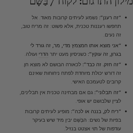
מילון התרגום: לקוח / בַּשָּׁם
“זה רענן”:
נשמע לעיתים קרובות מאוד. אל
תחפשו רעננות טכנית, אלא פשוט: זה מריח טוב,
זה נעים.
“אני מוצא אותו חמצמץ מדי, מר, זה גורד לי
בגרון, זה עוקץ”:
כשניסיון מעט יתר
הדרי
ועולה.
“זה חזק. זה כבד”:
לכאורה הבושם לא מוצא חן.
זה דורש יכולת מיוחדת לפתח ניחוחות שאינם
קרובים לטעמכם האישי.
“זה תבלוני”:
גם אם מבחינה טכנית אין תבלינים,
לציין שלבושם יש אופי.
“ריח לק, בננה או לכה”:
מופיע לעיתים קרובות
בפיות של נשים: הבַּשָּׁם יבין מיד שיש בעיקר
עודפות של תוי אצטט בנזיל.