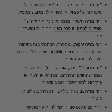
“זה מזכיר לי אדמה רטובה”:
יכול להיות בשל
מינון יתר של
פצ’ולי
או כשהוא לא מלובש מספיק.
“זה מריח תינוק”:
מרמז על נוכחות חזקה של
מוסקים לבנים
או
פרח תפוז
. ריח חיובי ומוערך
למדי.
“זה מריח ירקות, עגבניה”:
הבחנתי בזה בפיתוח
אחרון: כש
תווים ירוקים
(cis 3 hexenol, triplal) היו
מעט לבד ומעט גולמיים.
“זה מלוכלך” (פרה, אורווה, סוס):
שימו לב, זה
אומר שהתווים החיתיים, האינדול או
העור
(או
פָּרַקְרֵזוֹל לתווי “סוס”) הם בעודפות.
“זה מריח גבינה”:
יכול לציין תו חיתי בשילוב תו
בוטירי.
“ריח כביסה או סבון”:
יכול להיות עודפות של