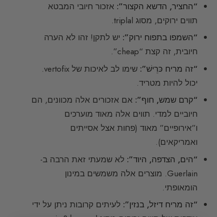
“החציר, הדשא הקצור”:
אזכור חיובי המבטא
תווים ירוקים, מסוג triplal.
“השמפו בתפוח ירוק”:
יש לתקן! זהו לא הערה
חיובית, זה קצת “cheap”.
“זה מריח כּרֵישׁ”:
שימו לב לאיכות של vertofix.
יכול להיות מטריד.
“קרם שמש, חוף”:
אם אזכורים אלה מכוונים, הם
חיוביים למדי. תווים אלה מאוד מוערכים
ו”אירופיים” מאוד (פחות אצל אסייתים
ואמריקאים).
“הים, הצדפה, היוד”:
לא שמעתי זאת הרבה ב-
Guerlain. מוצרים אלה משמשים במינון
הומאופתי.
“זה מריח דיזל, בנזין”:
לעיתים קרובות ניתן על ידי