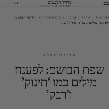
מדריך הבשמים
HE
מאת SYLVAINE DELACOURTE
דף הבית
›
מדריך בשמים
›
טיפים וריטואלים
›
שפת הבושם:
לפענח מילים כמו ‘תינוק’ ו’דבק’
טיפים וריטואלים
שפת הבושם: לפענח
מילים כמו ‘תינוק’
ו’דבק’