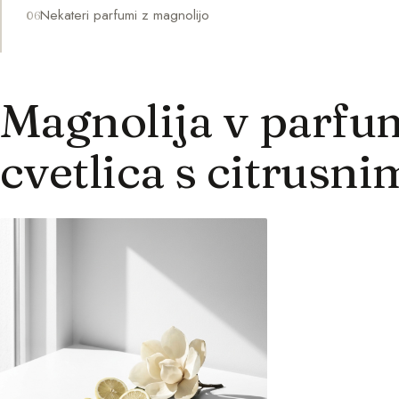
Nekateri parfumi z magnolijo
Magnolija v parfum
cvetlica s citrusn