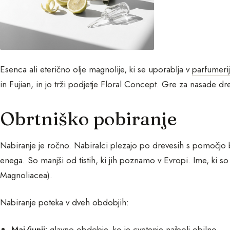
Esenca ali eterično olje magnolije, ki se uporablja v
parfumerij
in Fujian, in jo trži podjetje Floral Concept. Gre za nasade d
Obrtniško pobiranje
Nabiranje je ročno. Nabiralci plezajo po drevesih s pomočj
enega. So manjši od tistih, ki jih poznamo v Evropi. Ime, ki so g
Magnoliacea).
Nabiranje poteka v dveh obdobjih:
Maj/junij:
glavno obdobje, ko je cvetenje najbolj obilno.