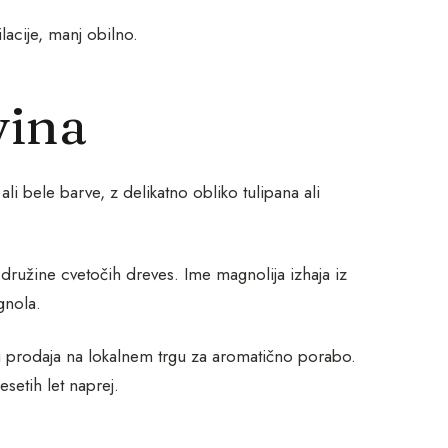
acije, manj obilno.
vina
ali bele barve, z delikatno obliko tulipana ali
e družine cvetočih dreves. Ime magnolija izhaja iz
gnola.
iji prodaja na lokalnem trgu za aromatično porabo.
setih let naprej.