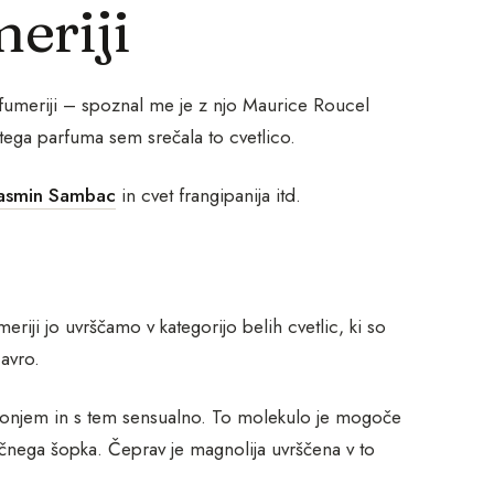
eriji
arfumeriji – spoznal me je z njo Maurice Roucel
tega parfuma sem srečala to cvetlico.
jasmin Sambac
in cvet frangipanija itd.
eriji jo uvrščamo v kategorijo belih cvetlic, ki so
 avro.
m vonjem in s tem sensualno. To molekulo je mogoče
ličnega šopka. Čeprav je magnolija uvrščena v to