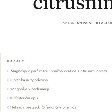
citrusni
AVTOR:
SYLVAINE DELACOU
KAZALO
Magnolija v parfumeriji: Sončna cvetlica s citrusnimi notami
Botanika in zgodovina
Magnolija v parfumeriji
Olfaktorični opis
Tehnični pregled: Olfaktorična piramida