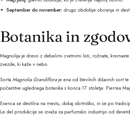
September do november:
drugo obdobje obiranja in destil
Botanika in zgodo
Magnolija je drevo z debelimi cvetnimi listi, rožnate, kremaste 
zvezde, ki kaže v nebo.
Sorta
Magnolia Grandiflora
je ena od številnih dišavnih sort t
počastitve uglednega botanika s konca 17. stoletja: Pierrea Ma
Esenca se destilira na mestu, dokaj obrtniško, in se po tradic
Le del produkcije se izvaža za parfumsko industrijo od devetde