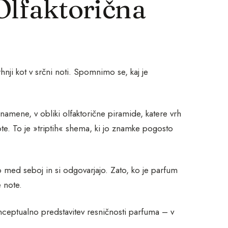
Olfaktorična
hnji kot v srčni noti. Spomnimo se, kaj je
namene, v obliki olfaktorične piramide, katere vrh
ote. To je »triptih« shema, ki jo znamke pogosto
jo med seboj in si odgovarjajo. Zato, ko je parfum
 note.
onceptualno predstavitev resničnosti parfuma – v