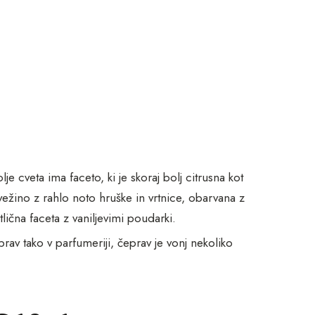
je cveta ima faceto, ki je skoraj bolj citrusna kot
 svežino z rahlo noto hruške in vrtnice, obarvana z
lična faceta z vaniljevimi poudarki.
prav tako v parfumeriji, čeprav je vonj nekoliko