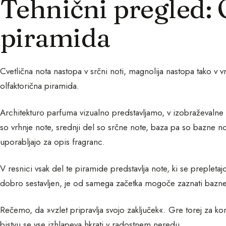
Tehnični pregled: 
piramida
Cvetlična nota nastopa v srčni noti, magnolija nastopa tako v vr
olfaktorična piramida.
Architekturo parfuma vizualno predstavljamo, v izobraževalne 
so vrhnje note, srednji del so srčne note, baza pa so bazne n
uporabljajo za opis fragranc.
V resnici vsak del te piramide predstavlja note, ki se prepleta
dobro sestavljen, je od samega začetka mogoče zaznati bazne
Rečemo, da »vzlet pripravlja svojo zaključek«. Gre torej za k
bistvu se vse izhlapeva hkrati v radostnem neredu.