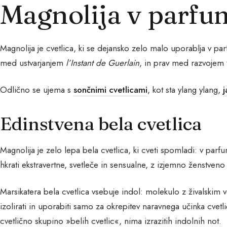
Magnolija v parfum
Magnolija je cvetlica, ki se dejansko zelo malo uporablja v p
med ustvarjanjem
l’Instant de Guerlain
, in prav med razvojem 
Odlično se ujema s
sončnimi cvetlicami
, kot sta ylang ylang,
Edinstvena bela cvetlica
Magnolija je zelo lepa bela cvetlica, ki cveti spomladi: v parfum
hkrati ekstravertne, svetleče in sensualne, z izjemno ženstveno
Marsikatera bela cvetlica vsebuje indol: molekulo z živalski
izolirati in uporabiti samo za okrepitev naravnega učinka cvet
cvetlično skupino »belih cvetlic«, nima izrazitih indolnih not.