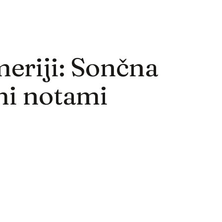
eriji: Sončna
imi notami