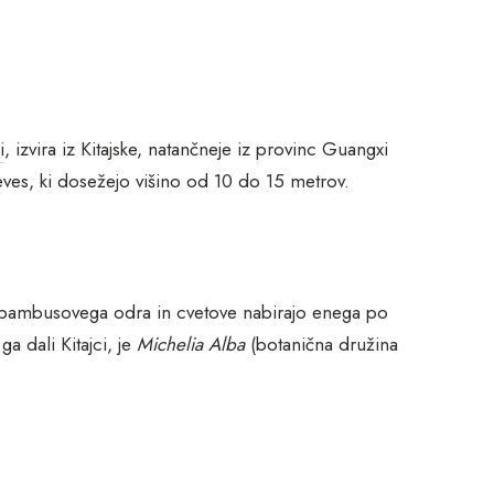
i
, izvira iz Kitajske, natančneje iz provinc Guangxi
reves, ki dosežejo višino od 10 do 15 metrov.
o bambusovega odra in cvetove nabirajo enega po
a dali Kitajci, je
Michelia Alba
(botanična družina