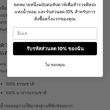
จดหมายหนึ่งฉบับต่อสัปดาห์เพื่อสำรวจศิลปะ
เนื่องจากกฎหมายไม่หยุดพัฒนา บริษัทสร้างสรรค์หรือ
แห่งน้ำหอม และรับส่วนลด 10% สำหรับการ
แบรนด์น้ำหอมบางครั้งไม่สามารถใช้น้ำมันหอมระเหย
สั่งซื้อครั้งแรกของคุณ.
ธรรมชาติใดๆ ในสูตรสำหรับทารกหรือเด็กได้เลย (
ดู
Parfum pour un bébé
)
Email
ความแตกต่างระหว่าง “ธรรมชาติ”
รับรหัสส่วนลด 10% ของฉัน
และ “มาจากธรรมชาติ”
แนวคิดของ 100% ธรรมชาตินั้นซับซ้อนมาก มีกฎ
ไม่ ขอบคุณ
ระเบียบและมาตรฐานมากมาย ต้องแยกแยะระหว่าง:
100% ธรรมชาติ
100% มาจากธรรมชาติ
น้ำหอมอยู่ภายใต้มาตรฐานที่ซับซ้อนมาก: