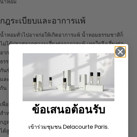
น้ำหอม
กฎระเบียบและอาการแพ้
น้ำหอมทั่วไปอาจก่อให้เกิดอาการแพ้ น้ำหอมธรรมชาติก็
ไม่ได้ปราศจากความเสี่ยงต่ออาการแพ้ เหตุใดจึงเสี่ยงต่อ
อาการแพ้หรืออาการไม่ทนเมื่อใช้ธรรมชาติ? เพราะ
ธรรมชาติโดยนิยามเคลื่อนไหว มีชีวิต เปลี่ยนแปลง ตรง
กันข้ามกับผลิตภัณฑ์สังเคราะห์ที่เป็นก้อนเดียว เสถียร
และไม่พัฒนา อย่างหลังก็อาจก่อให้เกิดอาการแพ้ได้เช่น
กัน
เพื่อยกตัวอย่างที่เป็นรูปธรรมสำหรับการสร้างน้ำหอม
ข้อเสนอต้อนรับ
สำหรับเด็กหรือทารก ที่มีผิวบอบบางและอ่อนไหวมาก
กฎหมายเข้มงวดมากและอนุญาตให้ใช้วัตถุดิบธรรมชาติ
เข้าร่วมชุมชน Delacourte Paris.
ได้สูงสุดเพียง 3 หรือ 4 ชนิด