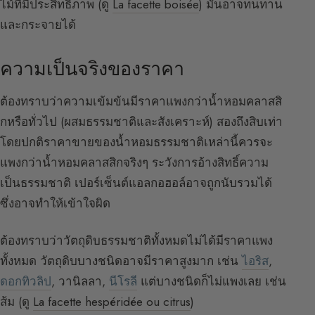
ไม้ที่มีประสิทธิภาพ (ดู
La facette boisée
) มันอาจทนทาน
และกระจายได้
ความเป็นจริงของราคา
ต้องทราบว่าความเข้มข้นมีราคาแพงกว่าน้ำหอมคลาสสิ
กหรือทั่วไป (ผสมธรรมชาติและสังเคราะห์) สองถึงสิบเท่า
โดยปกติราคาขายของน้ำหอมธรรมชาติเหล่านี้ควรจะ
แพงกว่าน้ำหอมคลาสสิกจริงๆ ระวังการอ้างสิทธิ์ความ
เป็นธรรมชาติ เปอร์เซ็นต์แอลกอฮอล์อาจถูกนับรวมได้
ซึ่งอาจทำให้เข้าใจผิด
ต้องทราบว่าวัตถุดิบธรรมชาติทั้งหมดไม่ได้มีราคาแพง
ทั้งหมด วัตถุดิบบางชนิดอาจมีราคาสูงมาก เช่น
ไอริส
,
ดอกทิวลิป
, วานิลลา,
นีโรลี
แต่บางชนิดก็ไม่แพงเลย เช่น
ส้ม (ดู
La facette hespéridée ou citrus
)