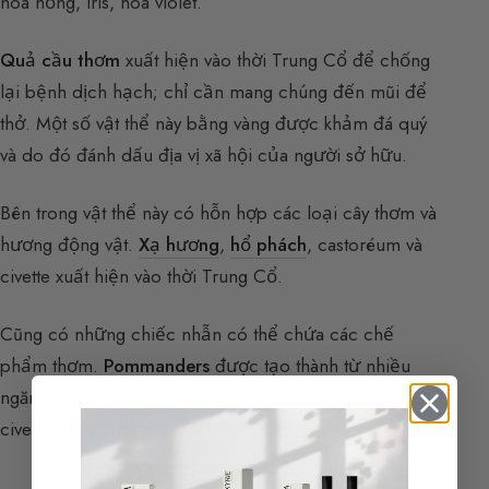
hoa hồng, iris, hoa violet.
Quả cầu thơm
xuất hiện vào thời Trung Cổ để chống
lại bệnh dịch hạch; chỉ cần mang chúng đến mũi để
thở. Một số vật thể này bằng vàng được khảm đá quý
và do đó đánh dấu địa vị xã hội của người sở hữu.
Bên trong vật thể này có hỗn hợp các loại cây thơm và
hương động vật.
Xạ hương
,
hổ phách
, castoréum và
civette xuất hiện vào thời Trung Cổ.
Cũng có những chiếc nhẫn có thể chứa các chế
phẩm thơm.
Pommanders
được tạo thành từ nhiều
ngăn riêng biệt chứa các sản phẩm khác nhau như
civette, hổ phách, castoréum.