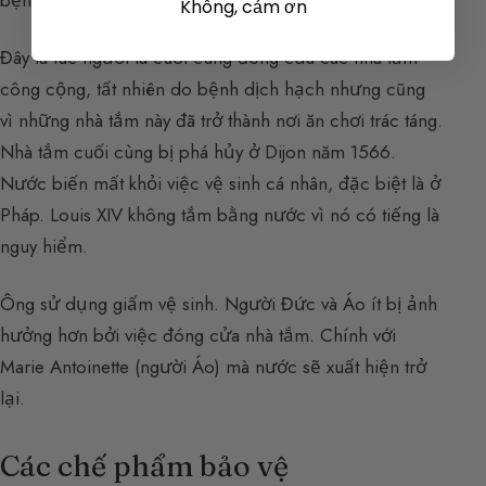
bệnh dịch hạch.
Không, cảm ơn
Đây là lúc người ta cuối cùng đóng cửa các nhà tắm
công cộng, tất nhiên do bệnh dịch hạch nhưng cũng
vì những nhà tắm này đã trở thành nơi ăn chơi trác táng.
Nhà tắm cuối cùng bị phá hủy ở Dijon năm 1566.
Nước biến mất khỏi việc vệ sinh cá nhân, đặc biệt là ở
Pháp. Louis XIV không tắm bằng nước vì nó có tiếng là
nguy hiểm.
Ông sử dụng giấm vệ sinh. Người Đức và Áo ít bị ảnh
hưởng hơn bởi việc đóng cửa nhà tắm. Chính với
Marie Antoinette (người Áo) mà nước sẽ xuất hiện trở
lại.
Các chế phẩm bảo vệ