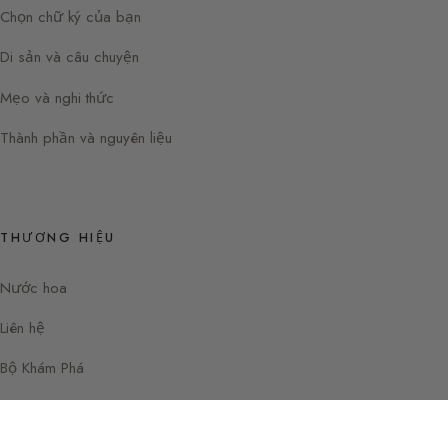
Chọn chữ ký của bạn
Di sản và câu chuyện
Mẹo và nghi thức
Thành phần và nguyên liệu
THƯƠNG HIỆU
Nước hoa
Liên hệ
Bộ Khám Phá
Instagram