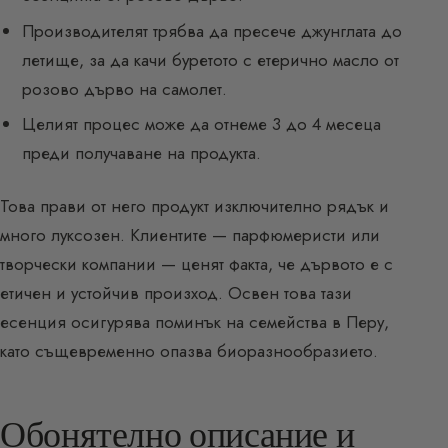
Производителят трябва да пресече джунглата до
летище, за да качи буретото с етерично масло от
розово дърво на самолет.
Целият процес може да отнеме 3 до 4 месеца
преди получаване на продукта.
Това прави от него продукт изключително рядък и
много луксозен. Клиентите — парфюмеристи или
творчески компании — ценят факта, че дървото е с
етичен и устойчив произход. Освен това тази
есенция осигурява поминък на семейства в Перу,
като същевременно опазва биоразнообразието.
Обонятелно описание и