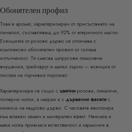
Обонятелен профил
Това е аромат, характеризиран от присъствието на
линалол, съставляващ до 92% от етеричното масло.
Есенцията от розово дърво се отличава с
комплексен обонятелен профил от голяма
изтънченост. Тя смесва цитрусови лимонени
внушения, грейпфрут и малко зърно — есенция от
листата на горчивия портокал.
Характеризира се също с
цветни
розови, пикантни,
поперни нотки, а накрая и с
дървесни фасети
с
нюанси на кедрово дърво. С часовете еволюира
към влажен земен и минерален ефект. Нежната и
мека нотка привнася естественост и хармония в