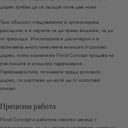
дърво трябва да се засадят поне две нови.
Тази общност следователно е организирала
разсадник и е научила се да прави фиданки, за да
ги преосади. Инсталирала е дестилерия и е
произвела много качествена есенция от розово
дърво, която компанията Floral Concept продава на
участниците в изящната парфюмерия.
Парфюмеристите, познавали преди розовото
дърво, са щастливи да могат да го използват
отново.
Прецизна работа
Floral Concept е работила няколко месеца с
парфюмеристи, за да доразвие качеството, което им