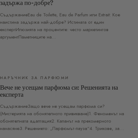
задържа по-добре?
СъдържаниеEau de Toilette, Eau de Parfum или Extrait: Кое
наистина задържа най-добре? Истината от един
експертИлюзията на процентите: често маркетингов
аргументПаметниците на…
НАРЪЧНИК ЗА ПАРФЮМИ
Вече не усещам парфюма си: Решенията на
експерта
СъдържаниеЗащо вече не усещам парфюма си?
(Мистерията на обонятелното привикване)1. Феноменът на
обонятелната адаптация2. Капанът на прекомерното
нанасяне3. Решението: „Парфюмът-пауза“4. Трикове, за…