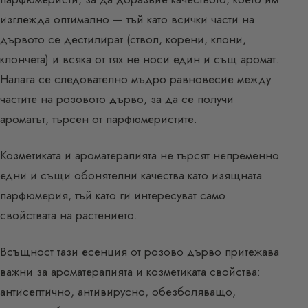
изглежда оптимално — тъй като всички части на
дървото се дестилират (ствол, корени, клони,
клончета) и всяка от тях не носи един и същ аромат.
Налага се следователно мъдро равновесие между
частите на розовото дърво, за да се получи
ароматът, търсен от парфюмеристите.
Козметиката и ароматерапията не търсят непременно
едни и същи обонятелни качества като изящната
парфюмерия, тъй като ги интересуват само
свойствата на растението.
Всъщност тази есенция от розово дърво притежава
важни за ароматерапията и козметиката свойства:
антисептично, антивирусно, обезболяващо,