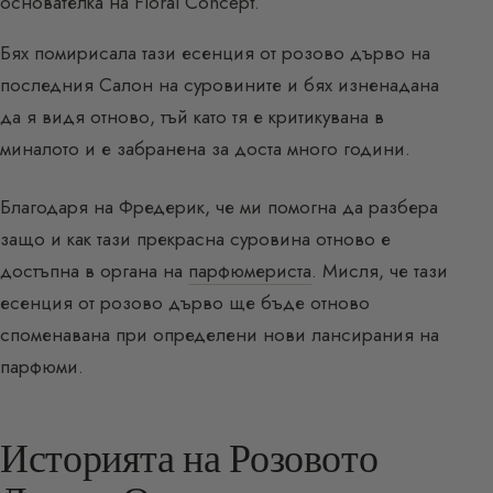
основателка на Floral Concept.
Бях помирисала тази есенция от розово дърво на
последния Салон на суровините и бях изненадана
да я видя отново, тъй като тя е критикувана в
миналото и е забранена за доста много години.
Благодаря на Фредерик, че ми помогна да разбера
защо и как тази прекрасна суровина отново е
достъпна в органа на
парфюмериста
. Мисля, че тази
есенция от розово дърво ще бъде отново
споменавана при определени нови лансирания на
парфюми.
Историята на Розовото