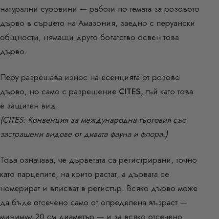
натурални суровини — работи по темата за розовото
дърво в сърцето на Амазония, заедно с перуански
общности, нямащи друго богатство освен това
дърво.
Перу разрешава износ на есенцията от розово
дърво, но само с разрешение
CITES
, тъй като това
е защитен вид.
(CITES: Конвенция за международна търговия със
застрашени видове от дивата фауна и флора.)
Това означава, че дърветата са регистрирани, точно
като парцелите, на които растат, а дървата се
номерират и вписват в регистър. Всяко дърво може
да бъде отсечено само от определена възраст —
минимум 20 см диаметър — и за всяко отсечено