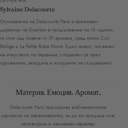
ПАРФЮМИ
Sylvaine Delacourte
Основателка на Delacourte Paris и креативен
директор на Guerlain в продължение на 15 години,
тя стои зад повече от 70 аромата, сред които Cuir
Beluga и La Petite Robe Noire. Един живот, посветен
на изкуството на парфюма, споделен тук през
суровините, акордите и историите на създаването.
Материя. Емоция. Аромат.
Delacourte Paris
преоткрива емблематичните
суровини на парфюмерията, за да им придаде нов,
неповторим и неочакван характер.