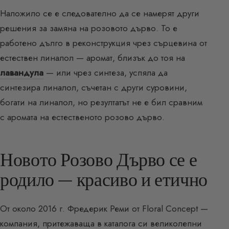
Наложило се е следователно да се намерят други
решения за замяна на розовото дърво. То е
работено дълго в реконструкция чрез сърцевина от
естествен линалол — аромат, близък до тоя на
лавандула
— или чрез синтеза, успяла да
синтезира линалол, съчетан с други суровини,
богати на линалол, но резултатът не е бил сравним
с аромата на естественото розово дърво.
Новото Розово Дърво се е
родило — красиво и етично
От около 2016 г. Фредерик Реми от Floral Concept —
компания, притежаваща в каталога си великолепни