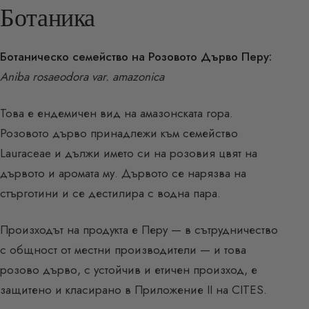
Ботаника
Ботаническо семейство на Розовото Дърво Перу:
Aniba rosaeodora var. amazonica
Това е ендемичен вид на амазонската гора.
Розовото дърво принадлежи към семейство
Lauraceae и дължи името си на розовия цвят на
дървото и аромата му. Дървото се нарязва на
стърготини и се дестилира с водна пара.
Произходът на продукта е Перу — в сътрудничество
с общност от местни производители — и това
розово дърво, с устойчив и етичен произход, е
защитено и класирано в Приложение II на CITES.