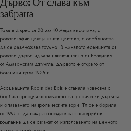
Дърво: От слава към
забрана
Това е дърво от 20 до 40 метра височина, с
розовокафяв цвят и жълти цветове, с особеността
да се размножава трудно. В миналото есенцията от
розово дърво идвала изключително от Бразилия,
от Амазонската джунгла. Дървото е открито от
ботаници през 1925 г.
Асоциацията Robin des Bois е станала известна с
борбата срещу използването на тропически дървета
и опазването на тропическите гори. Тя се е борила
от 1995 г. да накара големите парфюмерийни
компании да се откажат от използването на ценното
дърво в парфюмите.