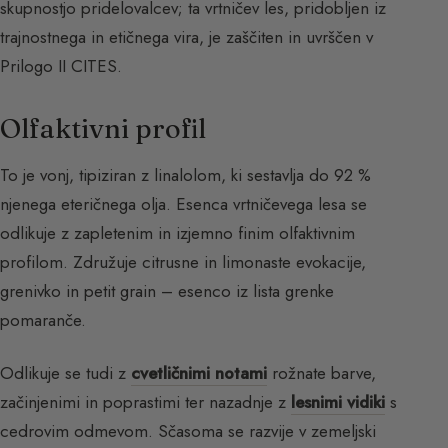
skupnostjo pridelovalcev; ta vrtničev les, pridobljen iz
trajnostnega in etičnega vira, je zaščiten in uvrščen v
Prilogo II CITES.
Olfaktivni profil
To je vonj, tipiziran z linalolom, ki sestavlja do 92 %
njenega eteričnega olja. Esenca vrtničevega lesa se
odlikuje z zapletenim in izjemno finim olfaktivnim
profilom. Združuje citrusne in limonaste evokacije,
grenivko in petit grain – esenco iz lista grenke
pomaranče.
Odlikuje se tudi z
cvetličnimi notami
rožnate barve,
začinjenimi in poprastimi ter nazadnje z
lesnimi vidiki
s
cedrovim odmevom. Sčasoma se razvije v zemeljski