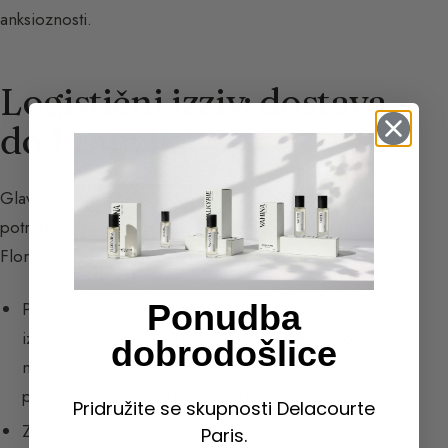
anksioznosti.
Logistični izziv: dostava
do Francije
Glavna težava pri pridobivanju te esence je čas,
potreben za prenos esence vrtničevega lesa do tovarne
Floral Concept. Postopek je zelo dolg:
Ponudba
Pridelovalec mora za vsako pošiljko zaprositi za
izvozno dovoljenje CITES, kar lahko traja 1 do 2
dobrodošlice
meseca, ker je treba za to dovoljenje odpotovati v
prestolnico, daleč od kraja pridelave.
Pridružite se skupnosti Delacourte
Zaprositi je treba za uvozno dovoljenje CITES.
Paris.