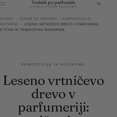
Vodnik po parfumih
SL
AVTORICA SYLVAINE DELACOURTE
DOMOV
›
VODNIK PO PARFUMIH
›
KOMPOZICIJA IN
SESTAVINE
›
LESENO VRTNIČEVO DREVO V PARFUMERIJI:
ETIČNA IN TRAJNOSTNA RENESANSA
KOMPOZICIJA IN SESTAVINE
Leseno vrtničevo
drevo v
parfumeriji: