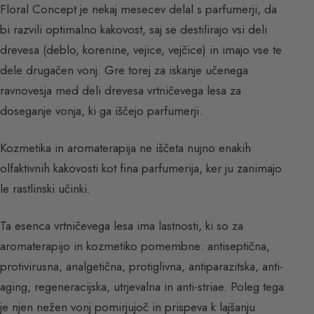
Floral Concept je nekaj mesecev delal s parfumerji, da
bi razvili optimalno kakovost, saj se destilirajo vsi deli
drevesa (deblo, korenine, vejice, vejčice) in imajo vse te
dele drugačen vonj. Gre torej za iskanje učenega
ravnovesja med deli drevesa vrtničevega lesa za
doseganje vonja, ki ga iščejo parfumerji.
Kozmetika in aromaterapija ne iščeta nujno enakih
olfaktivnih kakovosti kot fina parfumerija, ker ju zanimajo
le rastlinski učinki.
Ta esenca vrtničevega lesa ima lastnosti, ki so za
aromaterapijo in kozmetiko pomembne: antiseptična,
protivirusna, analgetična, protiglivna, antiparazitska, anti-
aging, regeneracijska, utrjevalna in anti-striae. Poleg tega
je njen nežen vonj pomirjujoč in prispeva k lajšanju