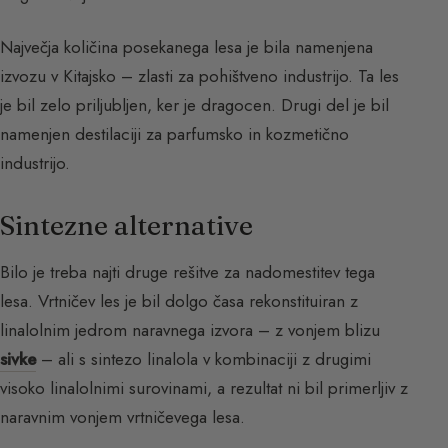
Največja količina posekanega lesa je bila namenjena
izvozu v Kitajsko – zlasti za pohištveno industrijo. Ta les
je bil zelo priljubljen, ker je dragocen. Drugi del je bil
namenjen destilaciji za parfumsko in kozmetično
industrijo.
Sintezne alternative
Bilo je treba najti druge rešitve za nadomestitev tega
lesa. Vrtničev les je bil dolgo časa rekonstituiran z
linalolnim jedrom naravnega izvora – z vonjem blizu
sivke
– ali s sintezo linalola v kombinaciji z drugimi
visoko linalolnimi surovinami, a rezultat ni bil primerljiv z
naravnim vonjem vrtničevega lesa.