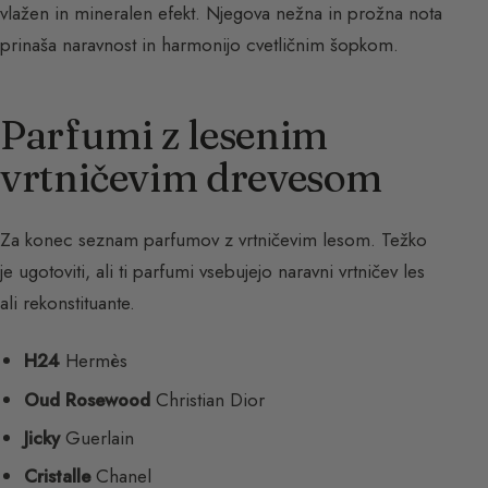
vlažen in mineralen efekt. Njegova nežna in prožna nota
prinaša naravnost in harmonijo cvetličnim šopkom.
Parfumi z lesenim
vrtničevim drevesom
Za konec seznam parfumov z vrtničevim lesom. Težko
je ugotoviti, ali ti parfumi vsebujejo naravni vrtničev les
ali rekonstituante.
H24
Hermès
Oud Rosewood
Christian Dior
Jicky
Guerlain
Cristalle
Chanel