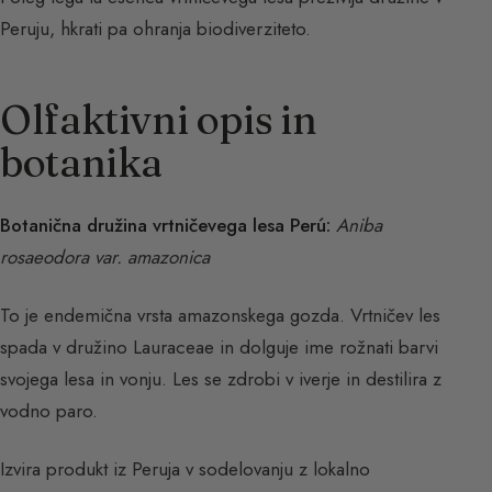
Peruju, hkrati pa ohranja biodiverziteto.
Olfaktivni opis in
botanika
Botanična družina vrtničevega lesa Perú:
Aniba
rosaeodora var. amazonica
To je endemična vrsta amazonskega gozda. Vrtničev les
spada v družino Lauraceae in dolguje ime rožnati barvi
svojega lesa in vonju. Les se zdrobi v iverje in destilira z
vodno paro.
Izvira produkt iz Peruja v sodelovanju z lokalno