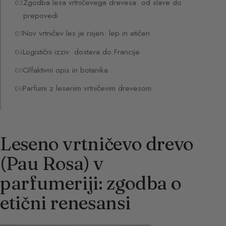
Zgodba lesa vrtničevega drevesa: od slave do
prepovedi
Nov vrtničev les je rojen: lep in etičen
Logistični izziv: dostava do Francije
Olfaktivni opis in botanika
Parfumi z lesenim vrtničevim drevesom
Leseno vrtničevo drevo
(Pau Rosa) v
parfumeriji: zgodba o
etični renesansi