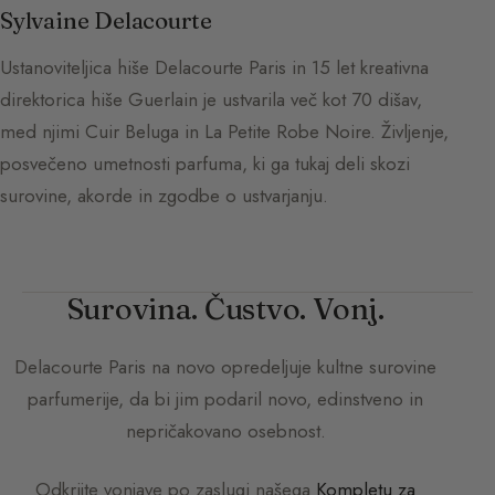
Sylvaine Delacourte
Ustanoviteljica hiše Delacourte Paris in 15 let kreativna
direktorica hiše Guerlain je ustvarila več kot 70 dišav,
med njimi Cuir Beluga in La Petite Robe Noire. Življenje,
posvečeno umetnosti parfuma, ki ga tukaj deli skozi
surovine, akorde in zgodbe o ustvarjanju.
Surovina. Čustvo. Vonj.
Delacourte Paris
na novo opredeljuje kultne surovine
parfumerije, da bi jim podaril novo, edinstveno in
nepričakovano osebnost.
Odkrijte vonjave po zaslugi našega
Kompletu za