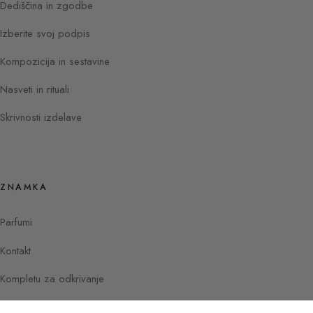
Dediščina in zgodbe
Izberite svoj podpis
Kompozicija in sestavine
Nasveti in rituali
Skrivnosti izdelave
ZNAMKA
Parfumi
Kontakt
Kompletu za odkrivanje
Instagram