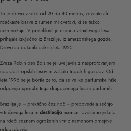
To je drevo visoko od 20 do 40 metrov, rožnate ali
rdečkaste barve z rumenimi cvetovi, ki se težko
razmnožuje. V preteklosti je esenca vrtničevega lesa
prihajala izključno iz Brazilije, iz amazonskega gozda.
Drevo so botaniki odkrili leta 1925.
Zveza Robin des Bois se je uveljavila z nasprotovanjem
uporabi tropskih lesov in zaščito tropskih gozdov. Od
leta 1995 se je borila za to, da se velike parfumske hiše
odpovejo uporabi tega dragocenega lesa v parfumih.
Brazilija je – praktično čez noč – prepovedala sečnjo
vrtničevega lesa in
destilacijo
esence. Uvrščeno je bilo
na rdeči seznam ogroženih vrst z namenom omejitve
odgozdovnja.