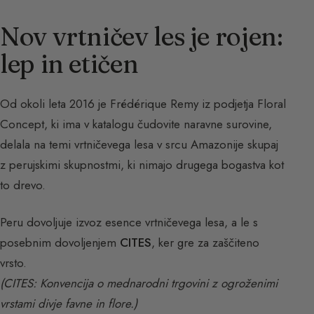
Nov vrtničev les je rojen:
lep in etičen
Od okoli leta 2016 je Frédérique Remy iz podjetja Floral
Concept, ki ima v katalogu čudovite naravne surovine,
delala na temi vrtničevega lesa v srcu Amazonije skupaj
z perujskimi skupnostmi, ki nimajo drugega bogastva kot
to drevo.
Peru dovoljuje izvoz esence vrtničevega lesa, a le s
posebnim dovoljenjem
CITES
, ker gre za zaščiteno
vrsto.
(CITES: Konvencija o mednarodni trgovini z ogroženimi
vrstami divje favne in flore.)