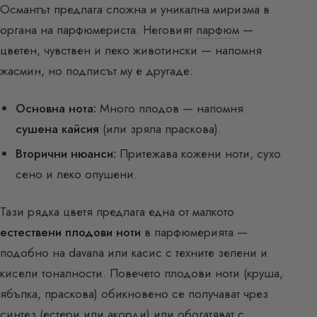
Османтът предлага сложна и уникална миризма в
органа на парфюмериста. Неговият
парфюм
—
цветен, чувствен и леко животински — напомня
жасмин, но подписът му е другаде:
Основна нота:
Много плодов — напомня
сушена кайсия
(или зряла праскова).
Вторични нюанси:
Притежава кожени ноти, сухо
сено и леко опушени.
Тази рядка цветя предлага една от малкото
естествени плодови ноти
в парфюмерията —
подобно на davana или касис с техните зелени и
кисели тоналности. Повечето плодови ноти (круша,
ябълка, праскова) обикновено се получават чрез
синтез (естери или акорди) или обогатяват с