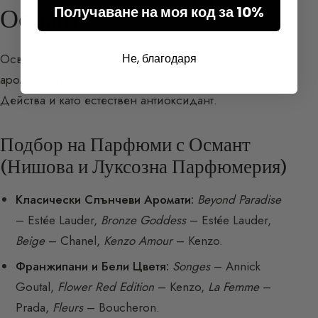
Получаване на моя код за 10%
Османт
Не, благодаря
Освен парфюмерията, османтът се използва за
ароматизиране на чайове, вина, сладкиши и мед.
Действа и като естествен антиоксидант.
Подбор на Парфюми с Османт
(Нишова и Луксозна Парфюмерия)
Класически Слънчеви Аромати:
Beyond Paradise
– Estée Lauder,
Bronze Goddess
– Estée Lauder,
Beige
– Chanel,
Kenzo Amour
– Kenzo.
Франжипани и Бели Цветя:
Songes
– Annick
Goutal,
Flower Red Edition
– Kenzo,
La Femme
–
Prada,
Fleurs
– Boucheron.