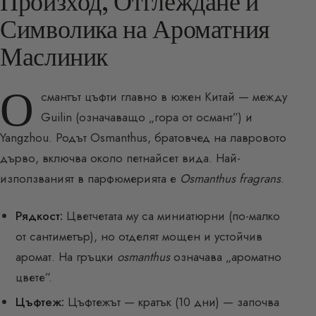
Произход, Отглеждане и
Символика на Ароматния
Маслиник
О
смантът цъфти главно в южен Китай — между
Guilin (означаващо „гора от османт”) и
Yangzhou. Родът Osmanthus, братовчед на лавровото
дърво, включва около петнайсет вида. Най-
използваният в парфюмерията е
Osmanthus fragrans
.
Рядкост:
Цветчетата му са миниатюрни (по-малко
от сантиметър), но отделят мощен и устойчив
аромат. На гръцки
osmanthus
означава „ароматно
цвете”.
Цъфтеж:
Цъфтежът — кратък (10 дни) — започва