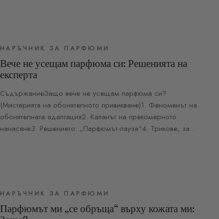
НАРЪЧНИК ЗА ПАРФЮМИ
Вече не усещам парфюма си: Решенията на
експерта
СъдържаниеЗащо вече не усещам парфюма си?
(Мистерията на обонятелното привикване)1. Феноменът на
обонятелната адаптация2. Капанът на прекомерното
нанасяне3. Решението: „Парфюмът-пауза“4. Трикове, за…
НАРЪЧНИК ЗА ПАРФЮМИ
Парфюмът ми „се обръща“ върху кожата ми: