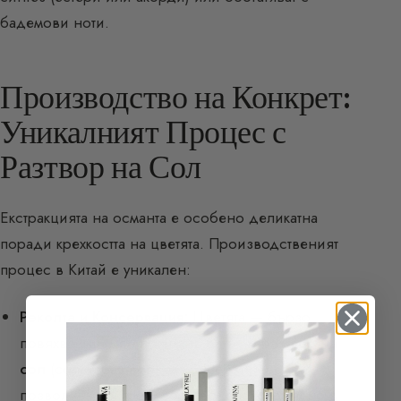
бадемови ноти.
Производство на Конкрет:
Уникалният Процес с
Разтвор на Сол
Екстракцията на османта е особено деликатна
поради крехкостта на цветята. Производственият
процес в Китай е уникален:
Реколта и Консервация:
Цветята — бързо
повяхващи — се потапят в баня от
разтвор на
сол
(солен разтвор) за консервиране,
позволяващо производство, разпределено в