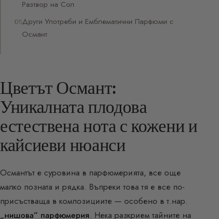
Разтвор на Сол
Други Употреби и Емблематични Парфюми с
Османт
Цветът Османт:
Уникалната плодова
естествена нота с кожени и
кайсиеви нюанси
Османтът е суровина в парфюмерията, все още
малко позната и рядка. Въпреки това тя е все по-
присъстваща в композициите — особено в т.нар.
„нишова” парфюмерия
. Нека разкрием тайните на