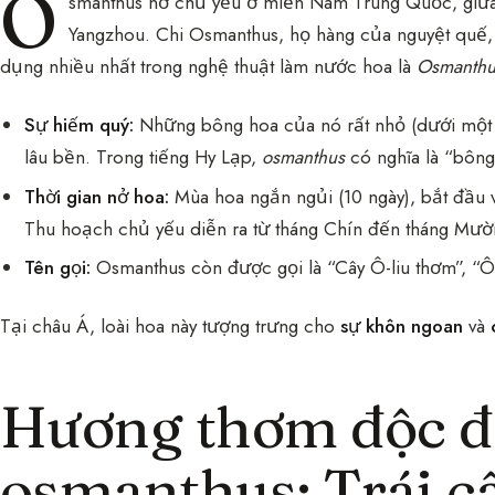
O
smanthus nở chủ yếu ở miền Nam Trung Quốc, giữa G
Yangzhou. Chi Osmanthus, họ hàng của nguyệt quế,
dụng nhiều nhất trong nghệ thuật làm nước hoa là
Osmanthu
Sự hiếm quý:
Những bông hoa của nó rất nhỏ (dưới một 
lâu bền. Trong tiếng Hy Lạp,
osmanthus
có nghĩa là “bông
Thời gian nở hoa:
Mùa hoa ngắn ngủi (10 ngày), bắt đầu v
Thu hoạch chủ yếu diễn ra từ tháng Chín đến tháng Mười
Tên gọi:
Osmanthus còn được gọi là “Cây Ô-liu thơm”, “Ô-l
Tại châu Á, loài hoa này tượng trưng cho
sự khôn ngoan
và
Hương thơm độc đ
osmanthus: Trái câ