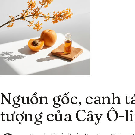
Nguồn gốc, canh tá
tượng của Cây Ô-l