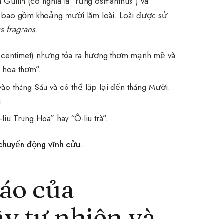
uilin (có nghĩa là “rừng osmanthus”) và
 bao gồm khoảng mười lăm loài. Loài được sử
s fragrans
.
centimet) nhưng tỏa ra hương thơm mạnh mẽ và
 hoa thơm”.
ào tháng Sáu và có thể lặp lại đến tháng Mười.
.
iu Trung Hoa” hay “Ô-liu trà”.
chuyển động vĩnh cửu
.
áo của
y tự nhiên và