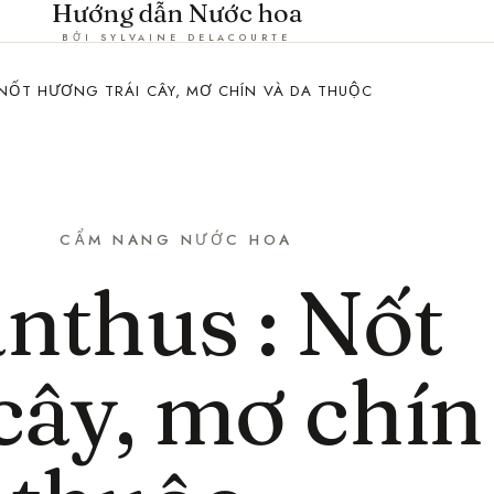
Hướng dẫn Nước hoa
BỞI SYLVAINE DELACOURTE
NỐT HƯƠNG TRÁI CÂY, MƠ CHÍN VÀ DA THUỘC
CẨM NANG NƯỚC HOA
thus : Nốt
cây, mơ chín