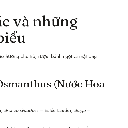
ác và những
biểu
o hương cho trà, rượu, bánh ngọt và mật ong.
Osmanthus (Nước Hoa
r,
Bronze Goddess
– Estée Lauder,
Beige
–