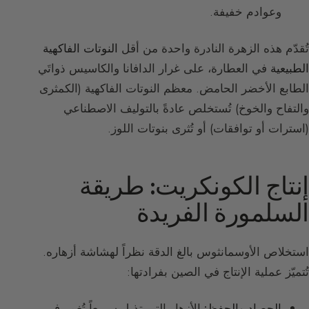
وعوادم خفيفة.
تُقدّم هذه الزهرة النادرة واحدة من أقل
النوتات الفاكهية
الطبيعية
في العطارة، على غرار الدافانا والكاسيس ذواتَي
الطابع الأخضر الحامض. معظم النوتات الفاكهية (الكمثرى
والتفاح والخوخ) تُستخلص عادةً بالتوليف الاصطناعي
(استرات أو توافقات) أو تُثرى بنوتات اللوز.
إنتاج الكونكريت: طريقة
السلمورة الفريدة
استخلاص الأوسمانثوس بالغ الدقة نظراً لهشاشة أزهاره.
تُتميّز عملية الإنتاج في الصين بفرادتها:
الحصاد والحفظ:
الأزهار التي تذبل سريعاً تُغمر في