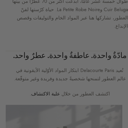
طوال خمسة عشر عامًا، أبدعت أكثر من 70 عطرًا من بينها
Cuir Beluga وLa Petite Robe Noire. حياة كرّستها لفنّ
العطور، تشاركها هنا عبر المواد الخام والتوليفات وقصص
الإبداع.
مادّةٌ واحدة. عاطفةٌ واحدة. عطرٌ واحد.
تُعيد
Delacourte Paris
ابتكار المواد الأوّلية الأيقونية في
عالم العطور لتمنحها شخصيةً جديدة وفريدة وغير متوقّعة.
اكتشف العطور من خلال
علبة الاكتشاف
.