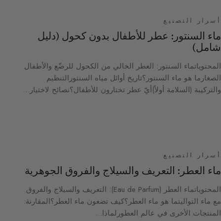
أسرار التصنيع
ماء السنتور: عطر للأطفال بدون كحول (دليل
شامل)
المحتوياتماء السنتور: العطر الخالي من الكحول للرضّع والأطفال
الصغارما هو ماء السنتور؟تاريخ أوائل مياه السنتورالتنظيم
والتركيبة (السلامة أولاً)أيّ عطر تختارون للأطفال؟نصائح لاختيار…
أسرار التصنيع
ماء العطر: التعريف والسيلاج والفروق الجوهرية
المحتوياتماء العطر (Eau de Parfum): التعريف والسيلاج والفروق
مع ماء التواليتما هو ماء العطر؟كيف تضعون ماء العطر؟المقارنة:
المنتجات الأخرى في عالم العطورلماذا…