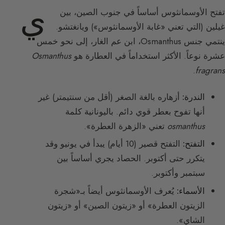
ي
تفتح الأوسمانثوس أساساً في جنوب الصين، بين
غيلين (التي تعني «غابة الأوسمانثوس») ويانغتشو.
ينتمي جنس Osmanthus، ابن عم الغار، إلى نحو خمس
عشرة نوعاً. الأكثر استخداماً في العطارة هو
Osmanthus
.
fragrans
الندرة:
أزهاره بالغة الصغر (أقل من سنتيمتر) غير
أنها تفوح بعطر قوي دائم. باليونانية كلمة
osmanthus
تعني «الزهرة العطرة».
التفتح:
التفتح قصير (10 أيام) يبدأ في يونيو وقد
يتكرر حتى أكتوبر. الحصاد يجري أساساً بين
سبتمبر وأكتوبر.
الأسماء:
يُعرف الأوسمانثوس أيضاً بـ«شجرة
الزيتون العطرة» أو «زيتون الصين» أو «زيتون
الشاي».