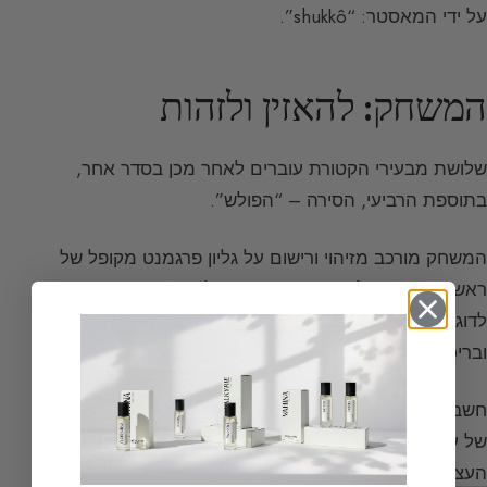
על ידי המאסטר: “shukkô”.
המשחק: להאזין ולזהות
שלושת מבעירי הקטורת עוברים לאחר מכן בסדר אחר,
בתוספת הרביעי, הסירה – “הפולש”.
המשחק מורכב מזיהוי ורישום על גליון פרגמנט מקופל של
ראשי התיבות של הריחות המזוהים, לפי סדר מעברם,
לדוגמה: I M H B – הכל בשתיקה מוחלטת, בהתכנסות
ובריכוז קיצוני.
חשבתי שזיהיתי את הריחות השונים, ריחות עדינים וקלים
של עץ gaïac, עצי במקצת, אבקניים, אך ההבדלים בין
העצים
היו עדינים מאוד!