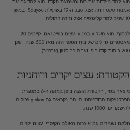
הוא למד מ
ילדות
את רוח ומשמעת הקודו. הוא למד גם את
אמנות טקס התה אצל סבו, ה-19 בשושלת Souyou. במשך
10 שנים למד קליגרפיה אצל נזירה קתולית.
לבסוף, הוא השקיע במטעי עצים בווייטנאם. קיימים 20
מאסטרים גדולים של בית הספר הזה מאז 500 שנה. ישנן
200 כיתות קודו ביפן ואחת בבוסטון (ארה”ב).
הקטורת: עצים יקרים ורוחניות
מוצאה בסין, הקטורת הוצגה ביפן במאה ה-6 במסגרת
הפרקטיקות הבודהיסטיות. הם נקראים גם ginkos ויכולים
להישמר עד 1000 שנה.
חלקם נשמרים עם אוצרות האולם הקיסרי. עצים יקרים