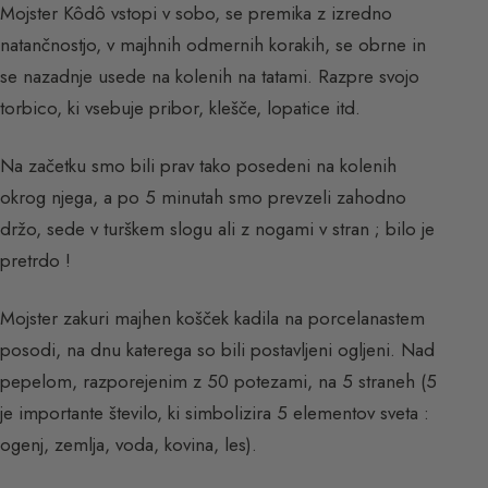
Mojster Kôdô vstopi v sobo, se premika z izredno
natančnostjo, v majhnih odmernih korakih, se obrne in
se nazadnje usede na kolenih na tatami. Razpre svojo
torbico, ki vsebuje pribor, klešče, lopatice itd.
Na začetku smo bili prav tako posedeni na kolenih
okrog njega, a po 5 minutah smo prevzeli zahodno
držo, sede v turškem slogu ali z nogami v stran ; bilo je
pretrdo !
Mojster zakuri majhen košček kadila na porcelanastem
posodi, na dnu katerega so bili postavljeni ogljeni. Nad
pepelom, razporejenim z 50 potezami, na 5 straneh (5
je importante število, ki simbolizira 5 elementov sveta :
ogenj, zemlja, voda, kovina, les).