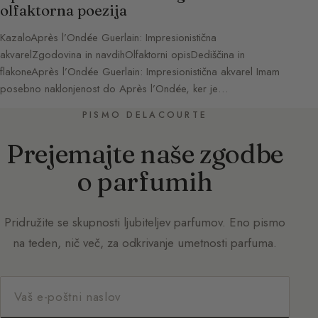
olfaktorna poezija
KazaloAprès l’Ondée Guerlain: Impresionistična
akvarelZgodovina in navdihOlfaktorni opisDediščina in
flakoneAprès l’Ondée Guerlain: Impresionistična akvarel Imam
posebno naklonjenost do Après l’Ondée, ker je…
PISMO DELACOURTE
Prejemajte naše zgodbe
o parfumih
Pridružite se skupnosti ljubiteljev parfumov. Eno pismo
na teden, nič več, za odkrivanje umetnosti parfuma.