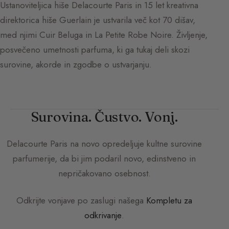
Ustanoviteljica hiše Delacourte Paris in 15 let kreativna
direktorica hiše Guerlain je ustvarila več kot 70 dišav,
med njimi Cuir Beluga in La Petite Robe Noire. Življenje,
posvečeno umetnosti parfuma, ki ga tukaj deli skozi
surovine, akorde in zgodbe o ustvarjanju.
Surovina. Čustvo. Vonj.
Delacourte Paris
na novo opredeljuje kultne surovine
parfumerije, da bi jim podaril novo, edinstveno in
nepričakovano osebnost.
Odkrijte vonjave po zaslugi našega
Kompletu za
odkrivanje
.