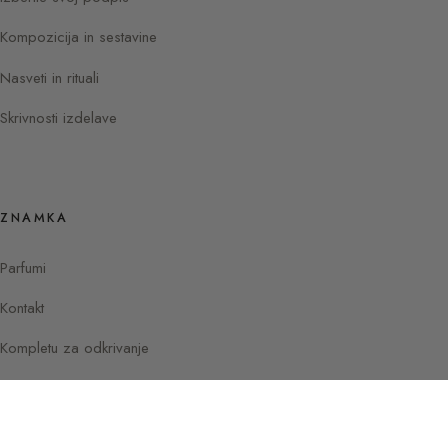
Kompozicija in sestavine
Nasveti in rituali
Skrivnosti izdelave
ZNAMKA
Parfumi
Kontakt
Kompletu za odkrivanje
Instagram
Facebook