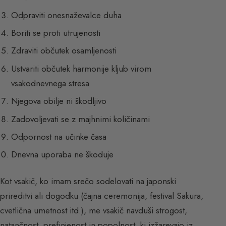
Odpraviti onesnaževalce duha
Boriti se proti utrujenosti
Zdraviti občutek osamljenosti
Ustvariti občutek harmonije kljub virom
vsakodnevnega stresa
Njegova obilje ni škodljivo
Zadovoljevati se z majhnimi količinami
Odpornost na učinke časa
Dnevna uporaba ne škoduje
Kot vsakič, ko imam srečo sodelovati na japonski
prireditvi ali dogodku (čajna ceremonija, festival Sakura,
cvetlična umetnost itd.), me vsakič navduši strogost,
natančnost, prefinjenost in popolnost, ki izžarevajo iz