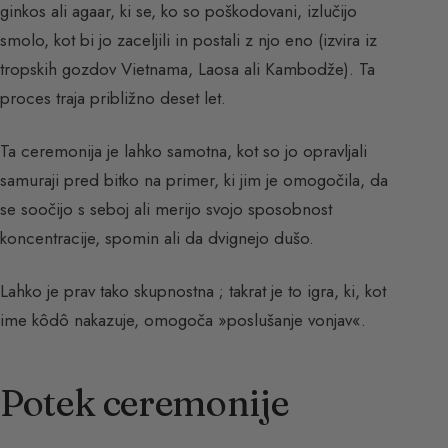
ginkos ali agaar, ki se, ko so poškodovani, izlučijo
smolo, kot bi jo zaceljili in postali z njo eno (izvira iz
tropskih gozdov Vietnama, Laosa ali Kambodže). Ta
proces traja približno deset let.
Ta ceremonija je lahko samotna, kot so jo opravljali
samuraji pred bitko na primer, ki jim je omogočila, da
se soočijo s seboj ali merijo svojo sposobnost
koncentracije, spomin ali da dvignejo dušo.
Lahko je prav tako skupnostna ; takrat je to igra, ki, kot
ime kôdô nakazuje, omogoča »poslušanje vonjav«.
Potek ceremonije