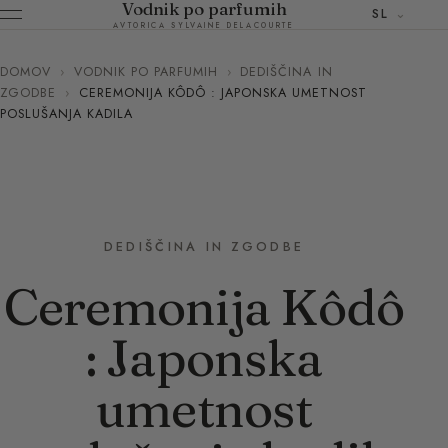
Vodnik po parfumih
SL
AVTORICA SYLVAINE DELACOURTE
DOMOV
›
VODNIK PO PARFUMIH
›
DEDIŠČINA IN
ZGODBE
›
CEREMONIJA KÔDÔ : JAPONSKA UMETNOST
POSLUŠANJA KADILA
DEDIŠČINA IN ZGODBE
Ceremonija Kôdô
: Japonska
umetnost