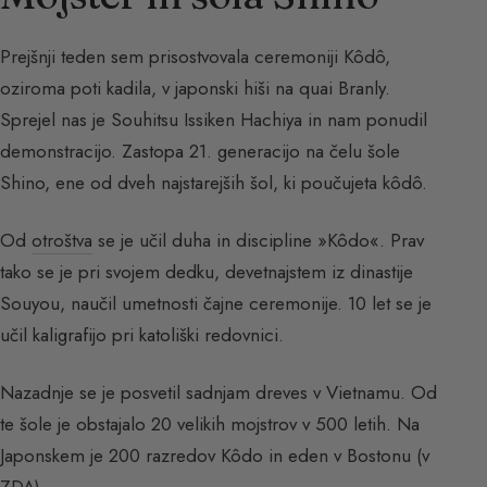
Prejšnji teden sem prisostvovala ceremoniji Kôdô,
oziroma poti kadila, v japonski hiši na quai Branly.
Sprejel nas je Souhitsu Issiken Hachiya in nam ponudil
demonstracijo. Zastopa 21. generacijo na čelu šole
Shino, ene od dveh najstarejših šol, ki poučujeta kôdô.
Od
otroštva
se je učil duha in discipline »Kôdo«. Prav
tako se je pri svojem dedku, devetnajstem iz dinastije
Souyou, naučil umetnosti čajne ceremonije. 10 let se je
učil kaligrafijo pri katoliški redovnici.
Nazadnje se je posvetil sadnjam dreves v Vietnamu. Od
te šole je obstajalo 20 velikih mojstrov v 500 letih. Na
Japonskem je 200 razredov Kôdo in eden v Bostonu (v
ZDA).