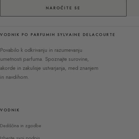
NAROČITE SE
VODNIK PO PARFUMIH SYLVAINE DELACOURTE
Povabilo k odkrivanju in razumevanju
umetnosti parfuma. Spoznajte surovine,
akorde in zakulisje ustvarjanja, med znanjem
in navdihom.
VODNIK
Dediščina in zgodbe
Izberite svoj podpis